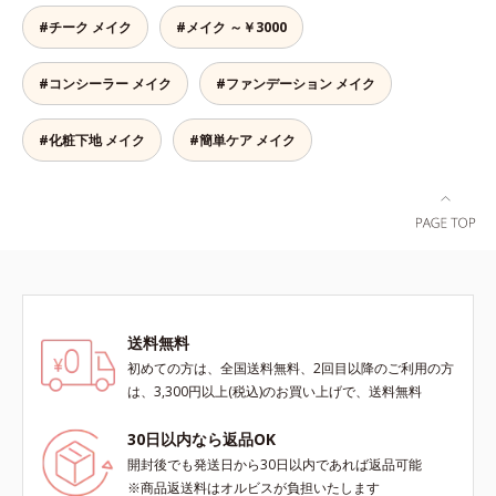
ださい。
や口元、シミやくすみの気になる頬
液成分を87％配合。大気汚染物質バ
#チーク メイク
#メイク ～￥3000
にもピタッと密着。薄づきなのにカ
リア成分(*)もプラスして、乾燥やダ
バー力が高く、幅広く活躍します。
メージから肌を守ります。くすみが
#コンシーラー メイク
#ファンデーション メイク
くすみに働きかける成分に2種のヒ
ちな大人の肌を、血色感のある肌に
アルロン酸を配合した肌にやさしい
補整する、ピンクベージュカラーで
処方で、うるおうハリ肌へと整えま
す。※オルビスのすべてのファンデ
#化粧下地 メイク
#簡単ケア メイク
す。* 乾燥による
ーションの下地としてご使用いただ
けます。* ホウケイ酸(Ca、Na)、酸
化銀
送料無料
初めての方は、全国送料無料、2回目以降のご利用の方
は、3,300円以上(税込)のお買い上げで、送料無料
30日以内なら返品OK
開封後でも発送日から30日以内であれば返品可能
※商品返送料はオルビスが負担いたします