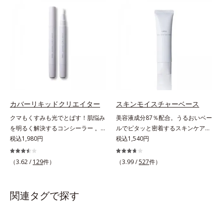
振って混ぜると、美容成分がくずれ
リームはべたつくから苦手」という
防止成分を包み込み、メイクの上に
リップクリームに苦手意識を感じる
ピタッと密着。くずれ防止成分が
方でも使用しやすい設計に。ツヤを
汗・水・皮脂をはじきながら、美容
抑えた質感で、自然で好印象な口元
成分がうるおいをキープ。Wの機能
へと導きます。3種の植物性保湿成
でメイクをくずさずガードします。
分を組み合わせた「MULTI-３※」
さらに保湿成分配合でうるおい感が
を配合。さらに、ミツロウ、ヒアル
続き、エアコンなどによる乾燥も防
ロン酸、コラーゲン配合で、唇にう
ぎます。*1 トリメチルシロキシケ
るおいを与えます。※センブリエキ
イ酸、ジメチコン配合＝汗や水、皮
ス、ビワ葉エキス、カミツレ花エキ
カバーリキッドクリエイター
スキンモイスチャーベース
脂をはじき、メイクくずれを防ぐ成
ス：唇にうるおいを与える保湿成分
クマもくすみも光でとばす！肌悩み
美容液成分87％配合。うるおいベー
分*2 オリーブ葉エキス、ゴレンシ
を明るく解決するコンシーラー 。
ルでピタッと密着するスキンケア発
葉エキス、加水分解ヒアルロン酸、
クマやくすみ(*)、年齢肌の抱えるお
税込1,980円
想のメイク下地。化粧ノリ＆もち
税込1,540円
異性化糖配合＝保湿成分【ご使用方
悩みを、光で飛ばしてカバーするコ
UP！ファンデーションの仕上がり
法】2層タイプなので、必ず容器を
ンシーラーです。黄ぐすみをカバー
を格上げする、スキンケア発想の化
よく振ってからお使いください。メ
（3.62 /
129
件）
（3.99 /
527
件）
する赤色の粉体を配合した「光コン
粧下地です。うるおいベールがファ
イクの仕上げに、顔から20cm程度
トロールパウダー」配合。光を拡散
ンデーションの粉体をぴたっと“均
離し、目と口を閉じて、顔全体に適
してアラを見せず、自然に肌悩みを
一に密着”させることで、仕上がり
量吹きかけてください。（5～6プッ
関連タグで探す
カバーします。筆タイプのやわらか
の美しさと化粧もちが格段にUP。
シュが目安）ミストを塗布後、肌に
なテクスチャーのリキッドコンシー
さらにヒアルロン酸、ローヤルゼリ
触れずに乾くまでそのままお待ちく
ラーでのびがよく、凹凸のある目元
ーエキスなどの保湿成分を含む美容