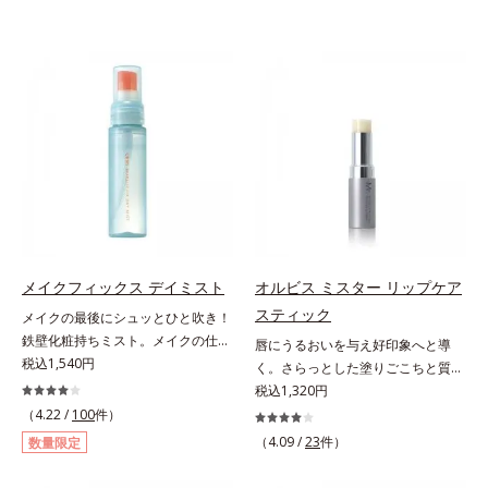
メイクフィックス デイミスト
オルビス ミスター リップケア
スティック
メイクの最後にシュッとひと吹き！
鉄壁化粧持ちミスト。メイクの仕上
唇にうるおいを与え好印象へと導
げにシュッとひと吹き。肌とメイク
税込1,540円
く。さらっとした塗りごこちと質感
の密着感をピタッと高め、メイクく
で自然で好印象な口元に。さらっと
税込1,320円
ずれを防ぎ、化粧持ちをアップさせ
した軽やかな塗りごこちでありなが
（4.22 /
100
件）
るミストタイプの化粧水です。くず
らも、唇にうるおいを与える「モイ
（4.09 /
23
件）
数量限定
れ防止成分(*1)を含む層と美容成分
ストキープ処方」採用で、「唇のか
(*2)を含む水層の2層タイプ。よく
さつきはケアしたいけど、リップク