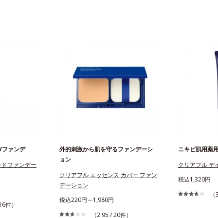
UVファンデ
外的刺激から肌を守るファンデーシ
ニキビ肌用薬
ョン
ッドファンデー
クリアフル デ
クリアフル エッセンス カバー ファン
税込1,320円
デーション
（3
税込220円～1,980円
 716件）
（2.95 / 20件）