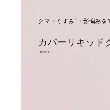
*
クマ・くすみ
・影悩みを
カバーリキッド
＊
乾燥による