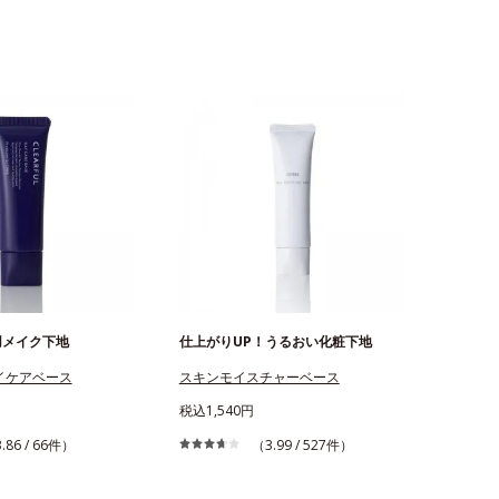
用メイク下地
仕上がりUP！うるおい化粧下地
イケアベース
スキンモイスチャーベース
税込1,540円
.86 / 66件）
（3.99 / 527件）