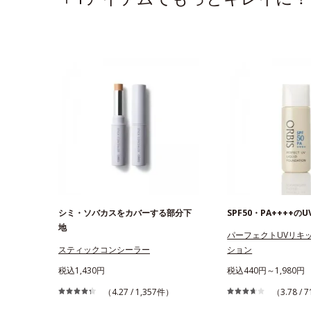
シミ・ソバカスをカバーする部分下
SPF50・PA++++の
地
パーフェクトUVリキ
スティックコンシーラー
ション
税込1,430円
税込440円～1,980円
（4.27 / 1,357件）
（3.78 /