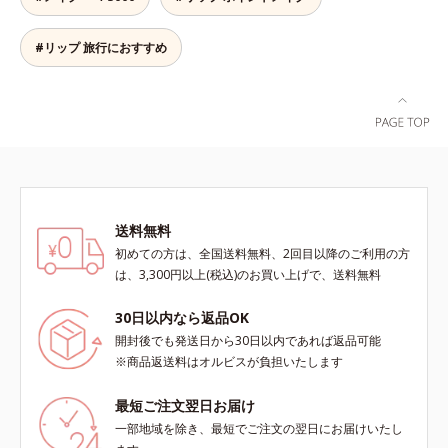
ソブテン、ヒアルロン酸Na、パル
ミチン酸エチルヘキシル、ジメチル
シリル化シリカ、BG、ペンチレン
#リップ 旅行におすすめ
グリコール
送料無料
初めての方は、全国送料無料、2回目以降のご利用の方
は、3,300円以上(税込)のお買い上げで、送料無料
30日以内なら返品OK
開封後でも発送日から30日以内であれば返品可能
※商品返送料はオルビスが負担いたします
最短ご注文翌日お届け
一部地域を除き、最短でご注文の翌日にお届けいたし