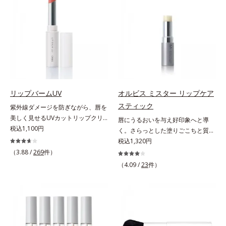
による唇の乾燥を防ぐため、一部の
ります。乾燥や凹凸などの唇悩みを
色素に特殊コーティング処理(*4)を
解決(*1)する「リップトリートメン
施し、さらに3種のうるおい・保護
ト成分(*2)」や、鮮やかな発色で、
成分(*5)も配合。しっとり感をキー
均一な質感に整った唇にのせること
プし、ぷるんとした唇に。さっとひ
でより美しく色づく「クリアカラー
と塗りするだけで、くすみやすい大
成分(*3)」を配合。さらに吐息や飲
人の肌に血色感を与え、唇を自然に
み物の水分を取り込んでリップの密
美しく彩る色設計です。*1 メイク
着性を高める「ウォーターゲル成分
効果による*2 水添ポリイソブテン
(*4）」で、マスクに色移りもしに
リップバームUV
オルビス ミスター リップケア
*3 色みのこと*4 トリエトキシカプ
くい仕様です。*1 メイク効果によ
スティック
紫外線ダメージを防ぎながら、唇を
リリルシラン配合＝保湿成分*5 ス
る *2 シリカ、酸化チタン、トリエ
美しく見せるUVカットリップクリ
唇にうるおいを与え好印象へと導
クワラン、ヒアルロン酸Na、加水
トキシカプリリルシラン、アルニカ
ーム。UV対策を忘れがちな唇に。
税込1,100円
く。さらっとした塗りごこちと質感
分解コラーゲン
花エキス＝唇にうるおいを与える効
紫外線をカットしながら、顔色をパ
で自然で好印象な口元に。さらっと
税込1,320円
果と、凹凸を補正して見せる効果を
ッと明るく見せるUVカットリップ
した軽やかな塗りごこちでありなが
（3.88 /
269
件）
併せ持つ成分*3 ダイマージリノー
です。他の部位より角層が薄くバリ
らも、唇にうるおいを与える「モイ
ル酸ダイマージリノレイルビス（ベ
（4.09 /
23
件）
ア機能が低い唇は、紫外線の影響で
ストキープ処方」採用で、「唇のか
ヘニル/イソステアリル/フィトステ
乾燥を引き起こしがち。そこで
さつきはケアしたいけど、リップク
リル）＝均一でムラのない鮮やかな
SPF25・PA++のUVカット効果のあ
リームはべたつくから苦手」という
発色を叶える成分*4 ラウリルPEG‐
るリップクリームで、顔だけでなく
リップクリームに苦手意識を感じる
10トリス（トリメチルシロキシ）シ
唇もしっかりUV対策しましょう。2
方でも使用しやすい設計に。ツヤを
リルエチルジメチコン＝水分によっ
種類の保湿成分（加水分解コラーゲ
抑えた質感で、自然で好印象な口元