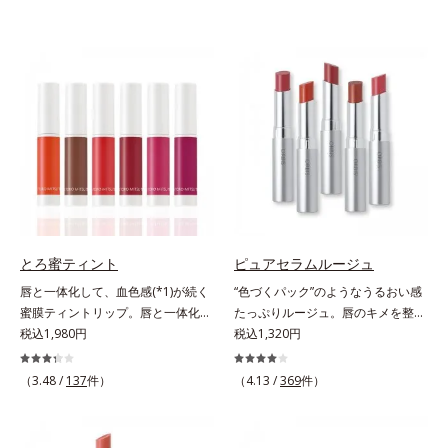
とろ蜜ティント
ピュアセラムルージュ
唇と一体化して、血色感(*1)が続く
“色づくパック”のようなうるおい感
蜜膜ティントリップ。唇と一体化し
たっぷりルージュ。唇のキメを整え
て色落ちしにくいティント処方とう
税込1,980円
リップの土台をつくり鮮やかな発色
税込1,320円
るおいを両立した、ティントリップ
を叶えます。唇にたっぷりうるおい
です。色が長時間唇に密着するオイ
を与えながら鮮やかに色づく、スキ
（3.48 /
137
件）
（4.13 /
369
件）
ル(*2)配合だから色落ちしにくく、
ンケア発想の美発色ルージュ(口紅)
果物の蜜を凝縮したような(*3)みず
です。荒れやすいデリケートな唇の
みずしい発色が続きます。また色素
キメを整えて、リップの土台をつく