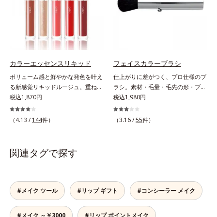
て密着性を向上させ色持ちを叶える
ン、ゲットウ葉エキス）を配合して
へと導きます。3種の植物性保湿成
成分
いるから、カサつき・くすみ(*)など
分を組み合わせた「MULTI-３※」
の乾燥悩みも解決＆うるおい長持
を配合。さらに、ミツロウ、ヒアル
ち。通常色は、どんな肌色にも似合
ロン酸、コラーゲン配合で、唇にう
うカラーで、唇を美しく魅せながら
るおいを与えます。※センブリエキ
ケアします。マスクに色移りしにく
ス、ビワ葉エキス、カミツレ花エキ
カラーエッセンスリキッド
フェイスカラーブラシ
いので、気兼ねなく使えます。口紅
ス：唇にうるおいを与える保湿成分
ボリューム感と鮮やかな発色を叶え
仕上がりに差がつく、プロ仕様のブ
の下地としてもおすすめです。
る新感覚リキッドルージュ。重ねる
ラシ。素材・毛量・毛先の形・ブラ
ほど、鮮やかにボリューミーに。1
税込1,870円
シの幅、すべてにメイクしやすさを
税込1,980円
本で美しい仕上がりを叶えるリキッ
追求。テクニックいらずで簡単にプ
ドルージュです。唇の凹凸を均一に
ロ並みの仕上がりに。機能性の高さ
（4.13 /
144
件）
（3.16 /
55
件）
カバーしツヤを与える「リッププラ
はもちろん、肌あたりのよい上質素
ンピング成分(*)」と、乾燥をケアす
材を使用。肌へのやさしさとフィッ
る「モイストラスティング処方」、
ト感を高めた設計で、思わずうっと
関連タグで探す
唇への密着感を高め色持ちを叶える
りするような肌触りに。驚くほどメ
「カラーウェアリング処方」で、う
イクの腕前を上達させてくれるか
るおいのあるふっくらとした唇とつ
ら、使った人からメイクの達人に！
けたての鮮やかな発色を両立しま
#メイク ツール
#リップ ギフト
#コンシーラー メイク
す。マスクオフの瞬間も、ハッと目
を惹く唇に。* シリカ、水添ポリイ
#メイク ～￥3000
#リップ ポイントメイク