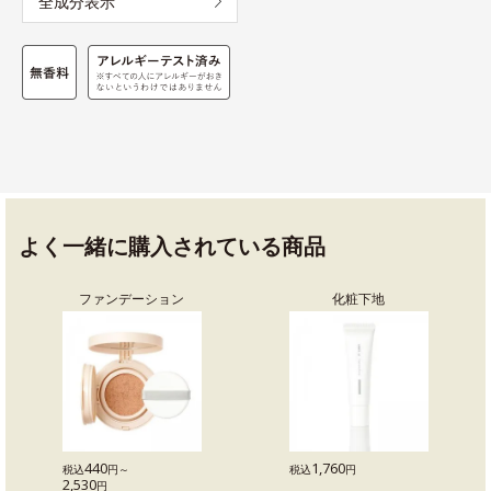
全成分表示
よく一緒に購入されている商品
ファンデーション
化粧下地
440
1,760
税込
円～
税込
円
2,530
円