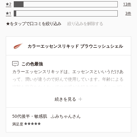
2
13
件
1
3
件
★を
タップ
で口コミを絞り込み
絞り込みを解除する
カラーエッセンスリキッド ブラウニッシュシェル
この色最強
カラーエッセンスリキッドは、エッセンスといいうだけあ
って、潤いが違うので好んで使用しています。年齢による
縦皺も目立たなくなってつや感が大好きです。 今シーズン
ブラウンの合皮ジャケットを新調して、コーディネートメ
続きを見る
イクアップとしてこちらのカラーを購入してみました。 今
まで暗い印象があったので、ブラン系は避けていたのです
50代後半・敏感肌
ふみちゃんさん
が、これは良い意味で騙されました。なんて素敵なブラウ
満足度
ン。大人っぽくもあり、華やかさも感じられる艶ブラウ
ン。なんで今まで買わなかったんだろうと後悔しました。