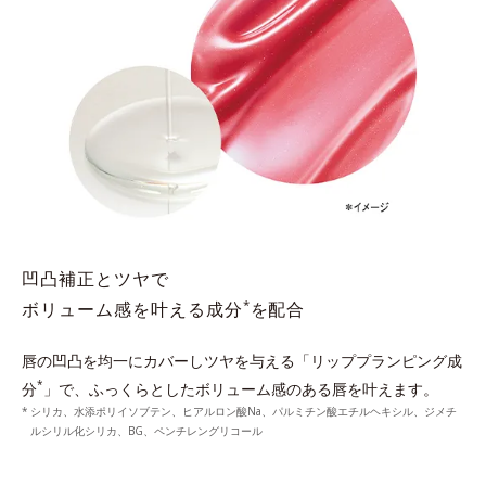
凹凸補正とツヤで
*
ボリューム感を叶える成分
を配合
唇の凹凸を均一にカバーしツヤを与える「リッププランピング成
*
分
」で、ふっくらとしたボリューム感のある唇を叶えます。
シリカ、水添ポリイソブテン、ヒアルロン酸Na、パルミチン酸エチルヘキシル、ジメチ
ルシリル化シリカ、BG、ペンチレングリコール