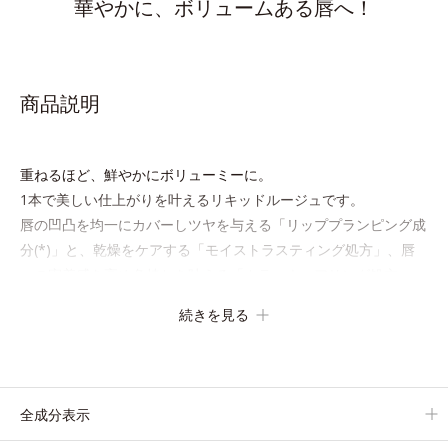
華やかに、ボリュームある唇へ！
商品説明
重ねるほど、鮮やかにボリューミーに。
1本で美しい仕上がりを叶えるリキッドルージュです。
唇の凹凸を均一にカバーしツヤを与える「リッププランピング成
分(*)」と、乾燥をケアする「モイストラスティング処方」、唇
への密着感を高め色持ちを叶える「カラーウェアリング処方」
で、うるおいのあるふっくらとした唇とつけたての鮮やかな発色
続きを見る
を両立します。
マスクオフの瞬間も、ハッと目を惹く唇に。
* シリカ、水添ポリイソブテン、ヒアルロン酸Na、パルミチン
全成分表示
酸エチルヘキシル、ジメチルシリル化シリカ、BG、ペンチレン