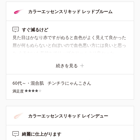
服に合わせてメイクアップもコーディネートするのが大好
きなのですが、秋冬はこれで決まり！なアイテムになりま
カラーエッセンスリキッド レッドブルーム
した。
すぐ減るけど
見た目はかなり赤ですがぬると血色がよく見えて良かった
唇が何もぬらないと白ぽいので血色悪い方には良いと思っ
た うるおいも長持ちでリップクリームより良かった。
続きを見る
60代～・混合肌
チンチラにゃんこさん
満足度
カラーエッセンスリキッド レインデュー
綺麗に仕上がります