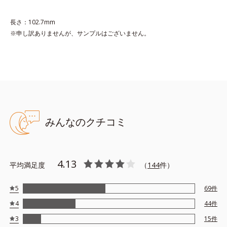
グリコール
長さ：102.7mm
※申し訳ありませんが、サンプルはございません。
●無香料 ●酸化しやすい油分不使用 ●キサンテン系色素不使用 ●
特殊コーティング処理色素*1使用
●リッププランピング成分*2=唇にツヤを与え凹凸を均一にカバーし
ボリューム感を与える成分
●モイストラスティング処方=保湿成分がごわつきのない柔らかな唇
に整え、潤いの膜で唇を覆う処方
●カラーウェアリング処方=唇への密着感を高め、色持ちを良くする
みんなのクチコミ
処方
●特殊コーティング処理パール*3使用
4.13
*1トリエトキシカプリリルシラン、ラウロイルリシン
平均満足度
（
144
件）
*2シリカ、水添ポリイソブテン、ヒアルロン酸Na、パルミチン酸エ
チルヘキシル、ジメチルシリル化シリカ、BG、ペンチレングリコー
5
69
件
ル
4
44
件
*3ジメチコン
※アレルギーテスト済＝全ての方にアレルギーが起こらないという
3
15
件
ことではありません。