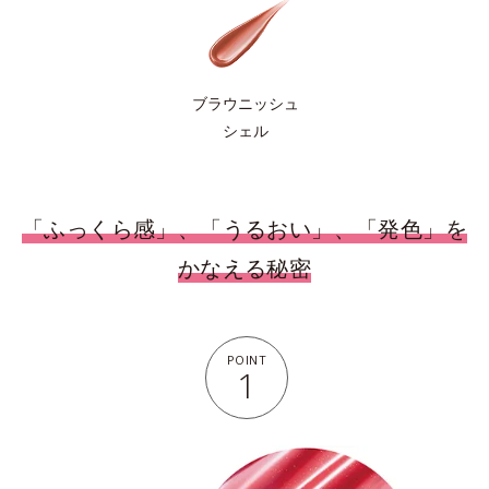
ブラウニッシュ
シェル
「ふっくら感」、「うるおい」、「発色」を
かなえる秘密
POINT
1