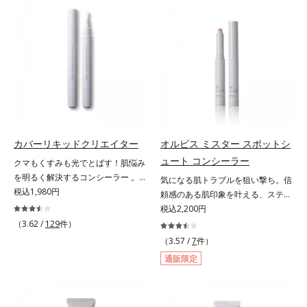
ファンデが毛穴に落ちる隙をつくら
る小ジワをカバーしてハリ肌に整え
ず、メイクのりがUPします。水分
る高機能化粧下地毛穴や小ジワの凹
と皮脂のバランスを整え、乾燥＆ベ
凸をつるんとなめらかに(*1)。スキ
タつきレスに。さらに毛穴周りの肌
ンケア発想の化粧下地です。保湿成
にうるおいを与え、キュッと引き締
分が肌全層(*2)に働きかけて、肌の
め＆ハリ感をUPさせます。また皮
うるおいをグンとアップ＆リッチな
脂を感知するとギュッと固まる膜を
クリームのようにぴたっと密着。乾
採用。ファンデーションのくずれや
燥による小ジワを目立たなく(*1)
毛穴落ちを防ぎ、キレイが長持ちし
し、つるんとしたハリ肌に仕上げま
ます。軽やかにのびるリキッドが肌
す。むやみに隠すのではなくふわり
カバーリキッドクリエイター
オルビス ミスター スポットシ
にほわっとべールをかけて、肌キメ
と光を拡散させ、メイク×スキンケ
ュート コンシーラー
クマもくすみも光でとばす！肌悩み
がふっくら整うかのよう(*3)。つっ
アのW効果で軽やかな美肌を印象づ
を明るく解決するコンシーラー 。
気になる肌トラブルを狙い撃ち。信
ぱらないここちよい密着感で、さま
けます。紫外線吸収剤フリーなのに
クマやくすみ(*)、年齢肌の抱えるお
税込1,980円
頼感のある肌印象を叶える、スティ
ざまなタイプのファンデと併用でき
高SPF値、さらにスキンプロテクト
悩みを、光で飛ばしてカバーするコ
ックコンシーラー。自然な仕上がり
税込2,200円
ます。毛穴が気になる箇所への部分
複合成分(*3)が、ブルーライト、紫
ンシーラーです。黄ぐすみをカバー
とカバー力を両立させた、スティッ
（3.62 /
129
件）
使いもOK。*1 ファンデーションが
外線、大気中の微粒子汚れなどの外
する赤色の粉体を配合した「光コン
ク状のコンシーラーです。「6mm
くずれて毛穴に落ちること*2 酸化
的ダメージから肌表面をガードしま
（3.57 /
7
件）
トロールパウダー」配合。光を拡散
口径スポットシューター設計」で、
チタン配合＝カバー力向上成分*3
す。【カバー効果】保湿性凹凸カバ
通販限定
してアラを見せず、自然に肌悩みを
まるでバスケのシュートを決めるよ
メイク効果による
ー複合成分(*4)肌悩みが気になる時
カバーします。筆タイプのやわらか
うに、突然のニキビやシミ、クマな
でも、ただ隠すだけでなく、乾きや
なテクスチャーのリキッドコンシー
どの肌トラブルを簡単に狙い撃ち。
すい肌にうるおいを届けながら、光
ラーでのびがよく、凹凸のある目元