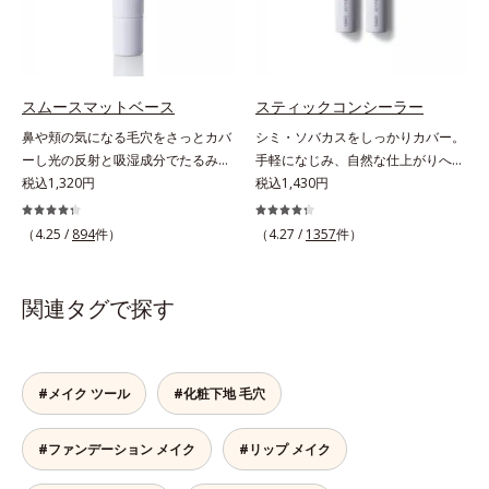
ます。ピンク味のあるベージュ色
るい自然なつや肌に。さらに超軽量
で、塗るとくすみがさっと払われ、
粉体を採用しているので、とっても
肌が自然とトーンアップ。しっとり
軽い付けごこち。単品でも、化粧下
とした美しい仕上がりが続きます。
地としてもご使用いただけます。ベ
SPF28・PA+++で、ニキビ肌を紫外
タつくことなくうるおい感覚が続く
スムースマットベース
スティックコンシーラー
線ダメージからもしっかりガードし
「クリームタイプ」と、みずみずし
鼻や頬の気になる毛穴をさっとカバ
シミ・ソバカスをしっかりカバー。
ます。※敏感肌対象パッチテスト済
い感触で肌に密着してくずれにくい
ーし光の反射と吸湿成分でたるみ毛
手軽になじみ、自然な仕上がりへ。
（すべての人に皮膚刺激がおきない
「ローションタイプ」の2タイプか
穴もふんわり一掃。肌になじむクリ
税込1,320円
スルスルとのびて、肌に溶け込むよ
税込1,430円
というわけではありません）*1 ニ
ら、お肌の状態に合わせてお選びい
ーム状の部分用化粧下地。小鼻や頬
うになじみ、ピタッと密着。しっか
キビ・肌荒れを防ぐ*2 うるおいに
ただけます。*1 紫外線や空気中の
の気になる毛穴にさっと塗るだけ
りとカバーしつつ、透明感を高める
よる透明感のある肌
（4.25 /
894
件）
（4.27 /
1357
件）
ほこりなどのダメージ*2 空気中の
で、毛穴が隠せる部分用化粧下地。
リフレクトパウダーの働きと、日本
ちり・ほこり
光を操るパウダーの働きで光を強力
人の肌色に合わせた巧みな色設計
に乱反射させ、毛穴をふんわりぼか
で、ごく自然な仕上がりになりま
関連タグで探す
します。さらに乾燥を感じたら水分
す。たった10秒で隠したいシミをサ
を吸湿して補う成分により、乾燥に
ッとカバー。シミのない美肌に導き
よって目立ちやすい頬のたるみ毛穴
ます。
もふんわり一掃。するんとハリ感の
#メイク ツール
#化粧下地 毛穴
ある肌に整えます。絶妙ベージュ色
で、黒ずみもカバー。肌をキュッと
#ファンデーション メイク
#リップ メイク
ひきしめる植物性ひきしめ成分配合
で、テカリや化粧くずれも防ぎま