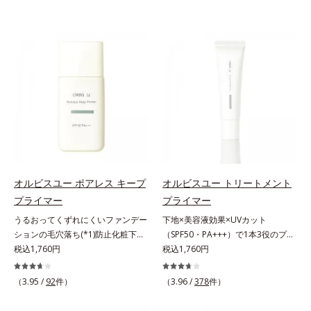
オルビスユー ポアレス キープ
オルビスユー トリートメント
プライマー
プライマー
うるおってくずれにくいファンデー
下地×美容液効果×UVカット
ションの毛穴落ち(*1)防止化粧下
（SPF50・PA+++）で1本3役のプラ
地。ファンデーションの毛穴落ち
税込1,760円
イマー。凹凸をつるんとなめらかに
税込1,760円
(*1)防止化粧下地です。毛穴
(*1)整え、化粧ノリUPの高機能化粧
1/10000サイズのマイクロカバー成
下地。“塗るたび高まる、素肌の美
（3.95 /
92
件）
（3.96 /
378
件）
分(*2)が毛穴をカバー。毛穴をフラ
しさ” 肌本来の美しさを引き出す
ットに整えてつるんとなめらかに。
『オルビスユー』発想で、乾燥によ