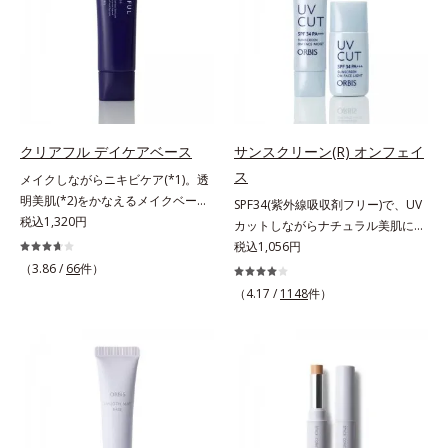
リア成分(*)もプラスして、乾燥やダ
ボコやザラつき、肌色のムラを光で
メージから肌を守ります。くすみが
整え、肌本来の魅力を引き出し、印
ちな大人の肌を、血色感のある肌に
象をランクアップさせます。日本人
補整する、ピンクベージュカラーで
男性の肌色に合わせた色設計で、ど
す。※オルビスのすべてのファンデ
んな肌色でも自然な仕上がりを叶え
ーションの下地としてご使用いただ
ます。ベタつくのに乾燥する男性の
けます。* ホウケイ酸(Ca、Na)、酸
肌に、うるおいを与えつつ皮脂分泌
クリアフル デイケアベース
サンスクリーン(R) オンフェイ
化銀
をコントロールするスキンケア成分
ス
メイクしながらニキビケア(*1)。透
を配合。夕方までベタつき＆乾燥知
明美肌(*2)をかなえるメイクベー
SPF34(紫外線吸収剤フリー)で、UV
らずの、清潔感のある肌が続きま
ス。ニキビがあると、メイクはニキ
税込1,320円
カットしながらナチュラル美肌に。
す。さらにSPF20・PA++の紫外線カ
ビに良くないのではないかと心配に
これ1本で“小でかけ”にも、化粧下
税込1,056円
ット効果で、日常シーンの紫外線を
なりがち。しかし何も塗らないと、
地としても。この1本があれば、“ち
カット。洗顔料で簡単に落とすこと
（3.86 /
66
件）
刺激に弱いニキビ肌を紫外線にさら
ょっとそこまで”もOKなすっぴん美
ができ、スキンケアの延長で使いや
（4.17 /
1148
件）
してしまうことに……。クリアフル
肌！ さまざまなダメージ(*1)からバ
すい、みずみずしいクリームタイプ
デイケアベースは、ニキビケア(*1)
リアしながら、美肌を叶える顔用日
です。【ご使用方法】スキンケアの
できる新発想のメイク下地。スキン
焼け止めです。 紫外線、近赤外
後、適量（パール1～2粒大程度）を
ケアシリーズと同様のニキビケア成
線、大気汚染物質(*2)を含むダメー
とり、顔全体に少量ずつムラなくの
分を配合した肌にやさしい処方なの
ジに着目し、それらから肌を守る成
ばします。
で、“ニキビをケアしたい”と“肌をキ
分を配合しました。誰の肌にもなじ
レイに見せたい”が同時に叶えられ
む絶妙な色設計で、白浮きなしの明