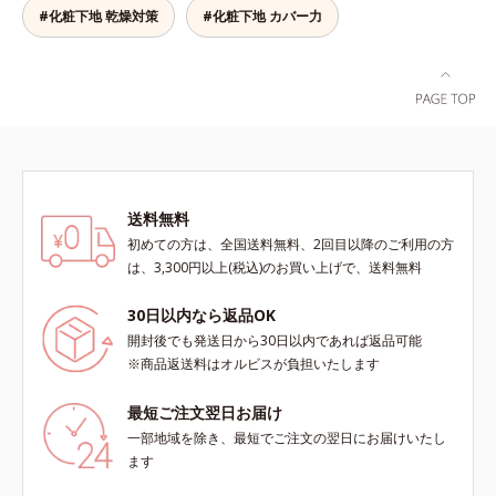
す。クリームをなじませると、さら
#化粧下地 乾燥対策
#化粧下地 カバー力
さらの感触のパウダーに変化。まる
でベルベットのようななめらか肌に
整えるので、その後のファンデーシ
ョンのノリが格段にアップします。
送料無料
初めての方は、全国送料無料、2回目以降のご利用の方
は、3,300円以上(税込)のお買い上げで、送料無料
30日以内なら返品OK
開封後でも発送日から30日以内であれば返品可能
※商品返送料はオルビスが負担いたします
最短ご注文翌日お届け
一部地域を除き、最短でご注文の翌日にお届けいたし
ます