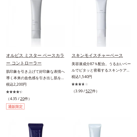
線を描くように気になる部分を塗り
拡散効果で乾燥小ジワや毛穴もカバ
や口元、シミやくすみの気になる頬
つぶし、指でやさしくなじませるだ
ーします。【ラスティング効果】皮
にもピタッと密着。薄づきなのにカ
けで肌トラブルを自然にぼかしてカ
脂選択テカリ防止成分(*5)テカリの
バー力が高く、幅広く活躍します。
バー。指にとって重ねづけすると、
主成分を選択的に吸収し、うるおい
くすみに働きかける成分に2種のヒ
さらにハイカバーな仕上がりに。テ
はしっかり残すことでカバー力を保
アルロン酸を配合した肌にやさしい
クニック不要で初心者でも安心の使
ちます。*1 メイク効果による*2 角
処方で、うるおうハリ肌へと整えま
いごこちを実現しました。つけてい
層の範囲内*3 スキンプロテクト※
す。* 乾燥による
ることを忘れてしまうようなサラサ
複合成分配合＝肌を保護し、乾燥を
ラの感触で、いつでも絶好調の肌を
防ぐ複合成分 ※ ビルベリー葉エ
オルビス ミスター ベースカラ
スキンモイスチャーベース
叶えます(*)。* メイク効果による
キス、タベブイアインペチギノサ樹
ー コントローラー
美容液成分87％配合。うるおいベー
【ご使用方法】2～3ｍｍくり出し、
皮エキス*4 グリセリルグルコシド
ルでピタッと密着するスキンケア発
肌印象を引き上げて好印象な表情へ
カバーしたい部分に直接つけてくだ
（保湿成分）、（ジメチコン／ビニ
想のメイク下地。化粧ノリ＆もち
税込1,540円
導く本来の血色感を引き出し肌を均
さい。さらにカバー効果を出したい
ルジメチコン）クロスポリマー、ジ
UP！ファンデーションの仕上がり
一に整えるベースカラー。スキンケ
税込2,200円
ときは、重ねづけしてください。
メチコン（カバー成分）*5 アクリ
を格上げする、スキンケア発想の化
ア感覚で絶好調な肌へ整えるベース
（3.99 /
527
件）
レーツコポリマー
粧下地です。うるおいベールがファ
コントロールカラーです。肌トラブ
（4.35 /
20
件）
ンデーションの粉体をぴたっと“均
ルを“覆い隠す”のではなく、“光で整
通販限定
一に密着”させることで、仕上がり
える”オレンジフィルター理論に着
の美しさと化粧もちが格段にUP。
目。疲れた印象を与える青クマや青
さらにヒアルロン酸、ローヤルゼリ
ヒゲ、毛穴の影などの「青」を引い
ーエキスなどの保湿成分を含む美容
て、血色のよいイキイキとした印象
液成分を87％配合。大気汚染物質バ
の「赤」を肌にプラス。毛穴のデコ