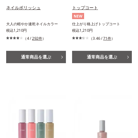
ネイルポリッシュ
トップコート
NEW
大人の軽やか速乾ネイルカラー
仕上がり格上げトップコート
税込1,210円
税込1,210円
（4 /
292件
）
（3.46 /
71件
）
通常商品を選ぶ
通常商品を選ぶ