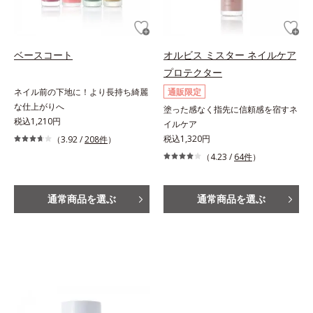
ベースコート
オルビス ミスター ネイルケア
プロテクター
ネイル前の下地に！より長持ち綺麗
通販限定
な仕上がりへ
塗った感なく指先に信頼感を宿すネ
税込1,210円
イルケア
税込1,320円
（3.92 /
208件
）
（4.23 /
64件
）
通常商品を選ぶ
通常商品を選ぶ