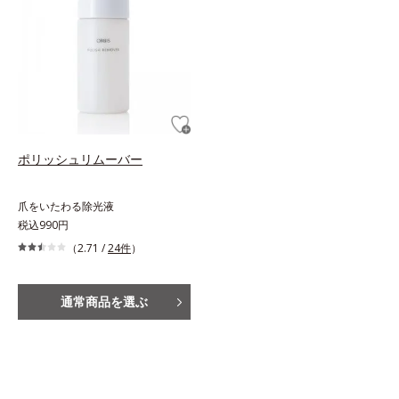
ポリッシュリムーバー
爪をいたわる除光液
税込990円
（2.71 /
24件
）
通常商品を選ぶ