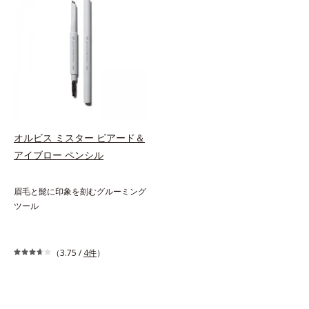
オルビス ミスター ビアード＆
アイブロー ペンシル
通販限定
眉毛と髭に印象を刻むグルーミング
ツール
税込2,200円
（3.75 /
4件
）
通常商品を選ぶ