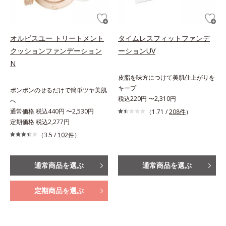
オルビスユー トリートメント
タイムレスフィットファンデ
クッションファンデーション
ーションUV
N
皮脂を味方につけて美肌仕上がりを
キープ
ポンポンのせるだけで簡単ツヤ美肌
税込220円 〜2,310円
へ
通常価格 税込440円 〜2,530円
（1.71 /
208件
）
定期価格 税込2,277円
（3.5 /
102件
）
通常商品を選ぶ
通常商品を選ぶ
定期商品を選ぶ