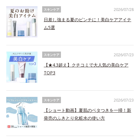
2026/07/28
スキンケア
日差し強まる夏のピンチに！美白ケアアイテ
ム5選
2026/07/23
スキンケア
【★4.3超え】クチコミで大人気の美白ケア
TOP3
2026/07/23
スキンケア
【ショート動画】夏肌のベタつきを一掃！新
発売のふきとり化粧水の使い方