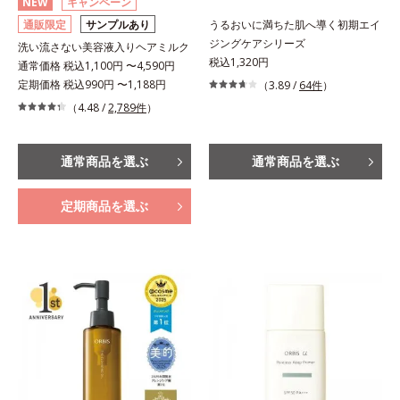
NEW
キャンペーン
通販限定
サンプルあり
うるおいに満ちた肌へ導く初期エイ
ジングケアシリーズ
洗い流さない美容液入りヘアミルク
税込1,320円
通常価格 税込1,100円 〜4,590円
定期価格 税込990円 〜1,188円
（3.89 /
64件
）
（4.48 /
2,789件
）
通常商品を選ぶ
通常商品を選ぶ
定期商品を選ぶ