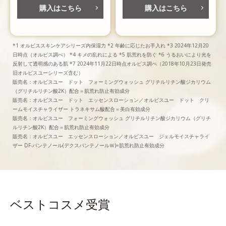
購入はこちら
購入はこちら
*1 オルビススキンケアシリーズ内保湿力 *2 年齢に応じたお手入れ *3 2024年12月20
日時点（オルビス調べ） *4 キメの乱れによる *5 肌荒れを防ぐ *6 うるおいにより光を
反射して透明感のある肌 *7 2024年11月22日時点オルビス調べ（2018年10月23日発売
旧オルビスユーシリーズ含む）
販売名：オルビスユー ドット フォーミングウォッシュ グリチルリチン酸ジカリウム
（グリチルリチン酸2K）配合＝肌荒れ防止有効成分
販売名：オルビスユー ドット エッセンスローション／オルビスユー ドット クリ
ームモイスチャライザー トラネキサム酸配合＝美白有効成分
販売名：オルビスユー フォーミングウォッシュ グリチルリチン酸ジカリウム（グリチ
ルリチン酸2K）配合＝肌荒れ防止有効成分
販売名：オルビスユー エッセンスローション／オルビスユー ジェルモイスチャライ
ザー DF-パンテノール(デクスパンテノールＷ)=肌荒れ防止有効成分
ベストコスメ受賞