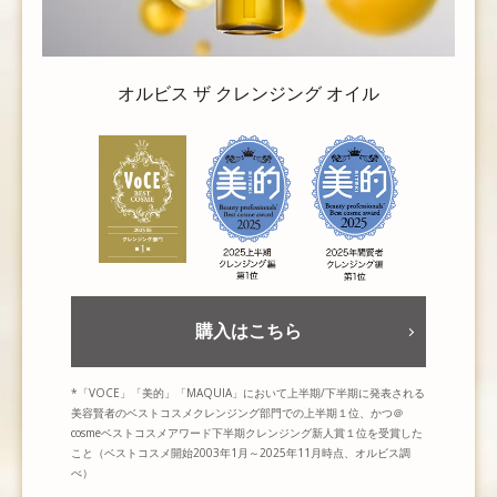
オルビス ザ クレンジング オイル
購入はこちら
*「VOCE」「美的」「MAQUIA」において上半期/下半期に発表される
美容賢者のベストコスメクレンジング部門での上半期１位、かつ＠
cosmeベストコスメアワード下半期クレンジング新人賞１位を受賞した
こと（ベストコスメ開始2003年1月～2025年11月時点、オルビス調
べ）