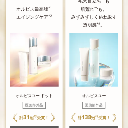
毛穴目立ち
も
*1
*5
オルビス最高峰
肌荒れ
も。
*2
みずみずしく跳ね返す
エイジングケア
*6
透明感
。
オルビスユー ドット
オルビスユー
医薬部外品
医薬部外品
31
138
*3
*7
計
冠
受賞！
計
冠
受賞！