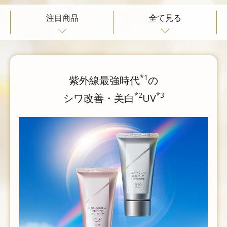
注目商品
全て見る
*1
紫外線最強時代
の
*2
*3
シワ改善・美白
UV