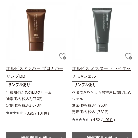
オルビスアンバー プロカバー
オルビス ミスター ドライタッ
リングBB
チ UVジェル
サンプルあり
サンプルあり
年齢肌のためのBBクリーム
ベタつきを抑える男性用日焼け止め
通常価格 税込2,970円
ジェル
定期価格 税込2,673円
通常価格 税込1,980円
定期価格 税込1,782円
（3.95 /
101件
）
（4.52 /
107件
）