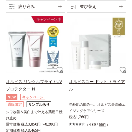
絞り込み
並び替え
オルビス リンクルブライトUV
オルビスユー ドット トライア
プロテクター N
ル
NEW
キャンペーン
通販限定
サンプルあり
年齢肌の悩みへ、オルビス最高峰エ
イジングケアシリーズ
シワ改善＆美白まで叶える薬用日焼
税込1,760円
け止め
通常価格 税込3,850円 〜8,280円
（4.39 /
66件
）
定期価格 税込3,465円