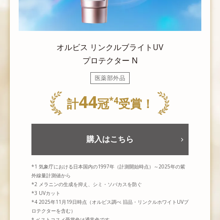
オルビス リンクルブライトUV
プロテクター N
医薬部外品
44
*4
計
冠
受賞！
購入はこちら
*1 気象庁における日本国内の1997年（計測開始時点）～2025年の紫
外線量計測値から
*2 メラニンの生成を抑え、シミ・ソバカスを防ぐ
*3 UVカット
*4 2025年11月19日時点（オルビス調べ 旧品・リンクルホワイトUVプ
ロテクターを含む）
* ベストコスメ受賞色は通常色です