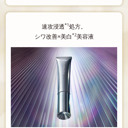
*1
速攻浸透
処方。
*2
シワ改善×美白
美容液