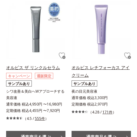
オルビス ザ リンクルセラム
オルビス レチフォーカス アイ
クリーム
キャンペーン
通販限定
サンプルあり
サンプルあり
シワ改善＆美白へWアプローチする
夜の目元美容液
美容液
通常価格 税込3,300円
通常価格 税込4,950円 〜16,980円
定期価格 税込2,970円
定期価格 税込4,455円 〜7,920円
（4.28 /
171件
）
（4.5 /
555件
）
通常商品を選ぶ
通常商品を選ぶ