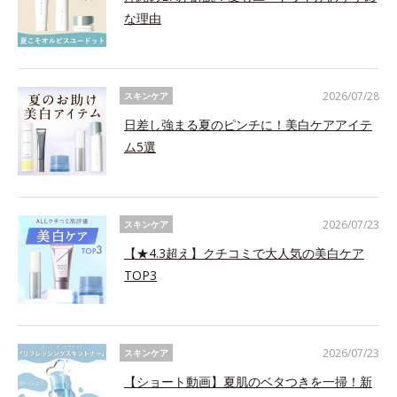
な理由
2026/07/28
スキンケア
日差し強まる夏のピンチに！美白ケアアイテ
ム5選
2026/07/23
スキンケア
【★4.3超え】クチコミで大人気の美白ケア
TOP3
2026/07/23
スキンケア
【ショート動画】夏肌のベタつきを一掃！新