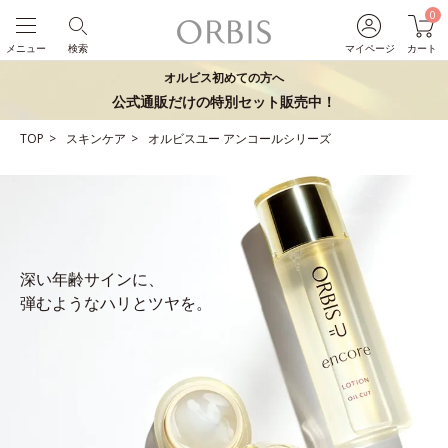
0
メニュー
検索
マイページ
カート
オルビス初めての方へ
公式通販だけの特別セット販売中！
TOP
スキンケア
オルビスユー アンコールシリーズ
深い年齢サインに、
弾むようなハリとツヤを。