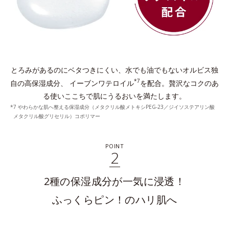
とろみがあるのにベタつきにくい、水でも油でもないオルビス独
*7
自の高保湿成分、
イーブンワテロイル
を配合。贅沢なコクのあ
る使いここちで肌にうるおいを満たします。
7 やわらかな肌へ整える保湿成分（メタクリル酸メトキシPEG-23／ジイソステアリン酸
メタクリル酸グリセリル）コポリマー
POINT
2
2種の保湿成分が一気に浸透！
ふっくらピン！のハリ肌へ