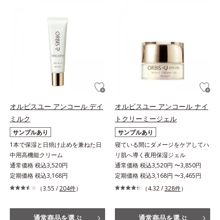
オルビスユー アンコール デイ
オルビスユー アンコール ナイ
ミルク
トクリーミージェル
サンプルあり
サンプルあり
1本で保湿と日焼け止めを兼ねた日
寝ている間にダメージをケアしてハ
中用高機能クリーム
リ肌へ導く夜用保湿ジェル
通常価格 税込3,520円
通常価格 税込3,520円 〜3,850円
定期価格 税込3,168円
定期価格 税込3,168円 〜3,465円
（3.55 /
204件
）
（4.32 /
328件
）
通常商品を選ぶ
通常商品を選ぶ