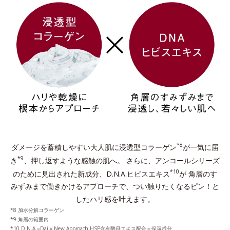
*8
ダメージを蓄積しやすい大人肌に浸透型コラーゲン
が一気に届
*9
き
、押し返すような感触の肌へ。
さらに、アンコールシリーズ
*10
のために見出された新成分、D.N.A.ヒビスエキス
が
角層のす
みずみまで働きかけるアプローチで、つい触りたくなるピン！と
したハリ感を叶えます。
8 加水分解コラーゲン
9 角層の範囲内
10 D.N.A.=Daily New Approach HSP含有酵⺟エキス配合＝保湿成分