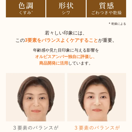
* 乾燥による
若々しい印象には、
この
3要素をバランスよくケアすること
が重要。
年齢感や見た目印象に与える影響を
オルビスアンバー独自に評価し、
商品開発に活用
しています。