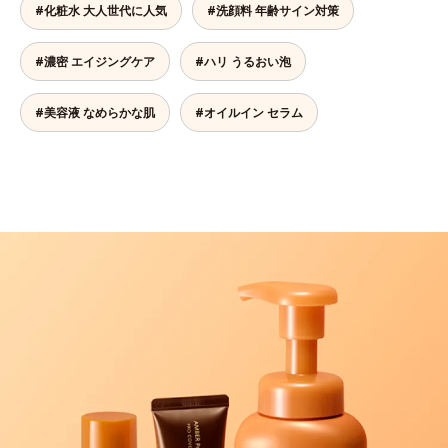
#化粧水 大人世代に人気
#洗顔料 年齢サイン対策
#濃密 エイジングケア
#ハリ うるおい泡
#美容液 なめらかな肌
#オイルイン セラム