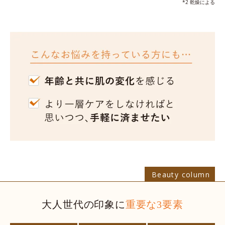
*2 乾燥による
Beauty column
大人世代
の
印象
に
重要な3要素