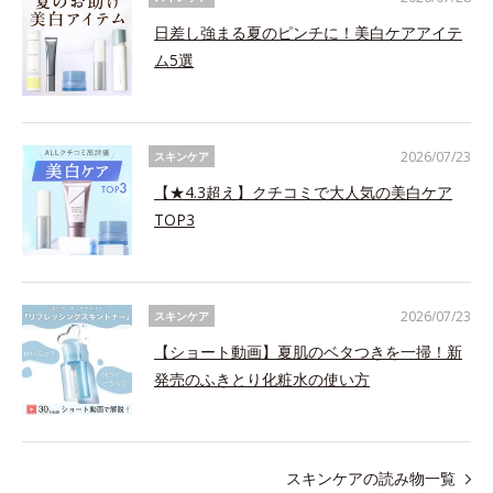
日差し強まる夏のピンチに！美白ケアアイテ
ム5選
2026/07/23
スキンケア
【★4.3超え】クチコミで大人気の美白ケア
TOP3
2026/07/23
スキンケア
【ショート動画】夏肌のベタつきを一掃！新
発売のふきとり化粧水の使い方
スキンケアの読み物一覧