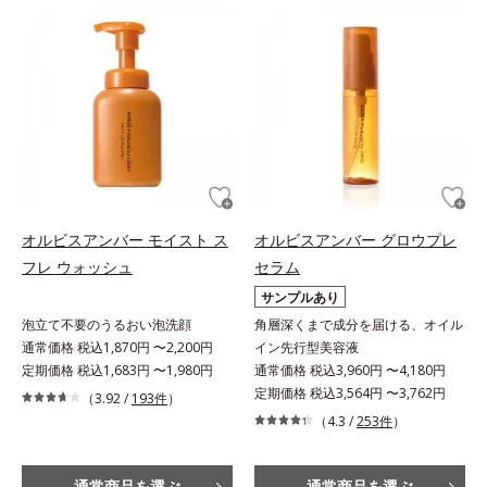
オルビスアンバー モイスト ス
オルビスアンバー グロウプレ
フレ ウォッシュ
セラム
サンプルあり
泡立て不要のうるおい泡洗顔
角層深くまで成分を届ける、オイル
通常価格 税込1,870円 〜2,200円
イン先行型美容液
定期価格 税込1,683円 〜1,980円
通常価格 税込3,960円 〜4,180円
定期価格 税込3,564円 〜3,762円
（3.92 /
193件
）
（4.3 /
253件
）
通常商品を選ぶ
通常商品を選ぶ