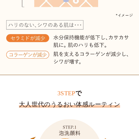
3STEP
で
大人世代のうるおい体感ルーティン