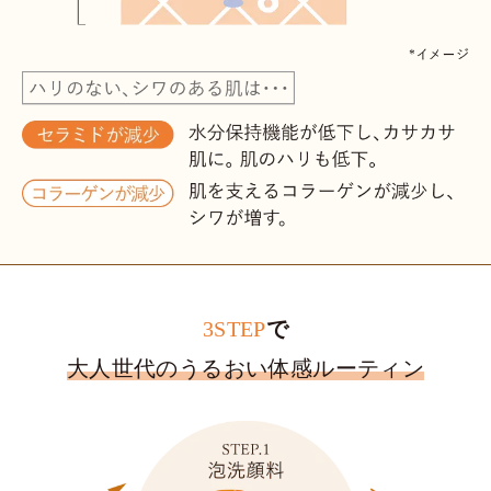
3STEP
で
大人世代のうるおい体感ルーティン