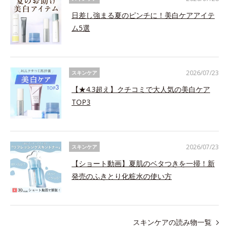
日差し強まる夏のピンチに！美白ケアアイテ
ム5選
2026/07/23
スキンケア
【★4.3超え】クチコミで大人気の美白ケア
TOP3
2026/07/23
スキンケア
【ショート動画】夏肌のベタつきを一掃！新
発売のふきとり化粧水の使い方
スキンケアの読み物一覧