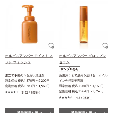
オルビスアンバー モイスト ス
オルビスアンバー グロウプレ
フレ ウォッシュ
セラム
サンプルあり
泡立て不要のうるおい泡洗顔
角層深くまで成分を届ける、オイル
通常価格 税込1,870円 〜2,200円
イン先行型美容液
定期価格 税込1,683円 〜1,980円
通常価格 税込3,960円 〜4,180円
定期価格 税込3,564円 〜3,762円
（3.92 /
193件
）
（4.3 /
253件
）
通常商品を選ぶ
通常商品を選ぶ