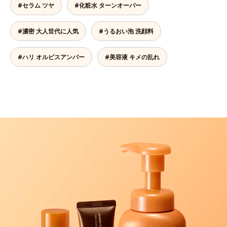
#セラム ツヤ
#化粧水 ターンオーバー
#濃密 大人世代に人気
#うるおい泡 洗顔料
#ハリ オルビスアンバー
#美容液 キメの乱れ