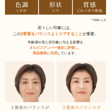
* 乾燥による
若々しい印象には、
この
3要素をバランスよくケアすること
が重要。
年齢感や見た目印象に与える影響を
オルビスアンバー独自に評価し、
商品開発に活用
しています。