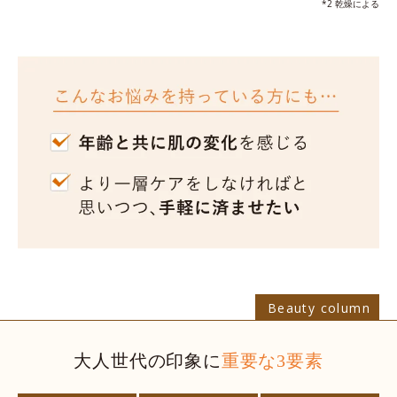
*2 乾燥による
Beauty column
大人世代
の
印象
に
重要な3要素