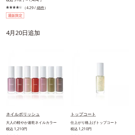
（4.29 /
48件
）
通販限定
4月20日追加
ネイルポリッシュ
トップコート
大人の軽やか速乾ネイルカラー
仕上がり格上げトップコート
税込 1,210円
税込 1,210円