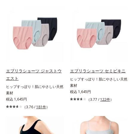
エブリラショーツ ジャストウ
エブリラショーツ セミビキニ
エスト
ヒップすっぽり！肌にやさしい天然
素材
ヒップすっぽり！肌にやさしい天然
税込 1,645円
素材
税込 1,645円
（3.77 /
122件
）
（3.76 /
181件
）