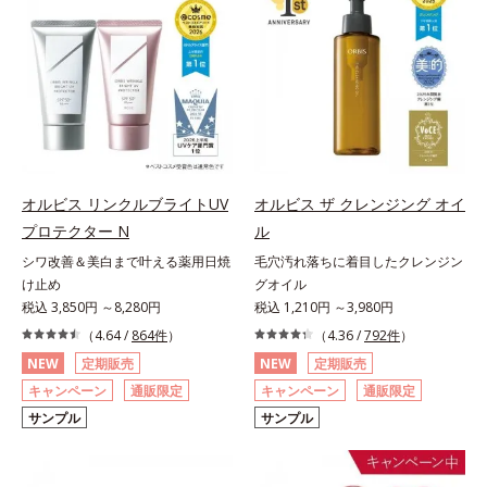
オルビス リンクルブライトUV
オルビス ザ クレンジング オイ
プロテクター N
ル
シワ改善＆美白まで叶える薬用日焼
毛穴汚れ落ちに着目したクレンジン
け止め
グオイル
税込 3,850円 ～8,280円
税込 1,210円 ～3,980円
（4.64 /
864件
）
（4.36 /
792件
）
NEW
定期販売
NEW
定期販売
キャンペーン
通販限定
キャンペーン
通販限定
サンプル
サンプル