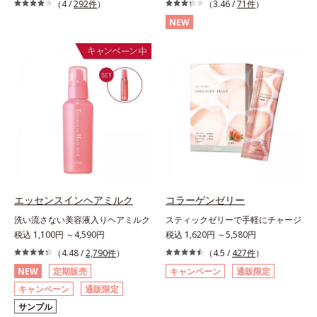
（4 /
292件
）
（3.46 /
71件
）
NEW
エッセンスインヘアミルク
コラーゲンゼリー
洗い流さない美容液入りヘアミルク
スティックゼリーで手軽にチャージ
税込 1,100円 ～4,590円
税込 1,620円 ～5,580円
（4.48 /
2,790件
）
（4.5 /
427件
）
NEW
定期販売
キャンペーン
通販限定
キャンペーン
通販限定
サンプル