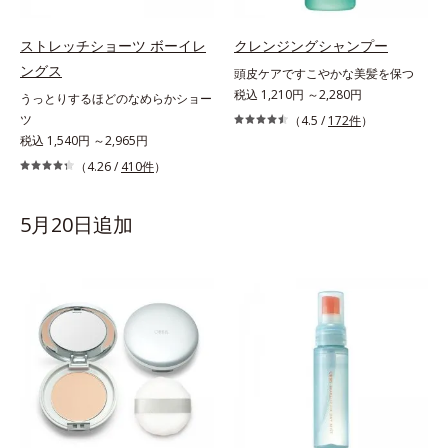
ストレッチショーツ ボーイレ
クレンジングシャンプー
ングス
頭皮ケアですこやかな美髪を保つ
税込 1,210円 ～2,280円
うっとりするほどのなめらかショー
ツ
（4.5 /
172件
）
税込 1,540円 ～2,965円
（4.26 /
410件
）
5月20日追加