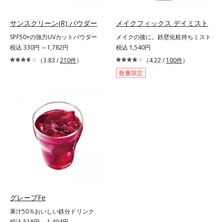
サンスクリーン(R) パウダー
メイクフィックス デイミスト
SPF50+の強力UVカットパウダー
メイクの後に。鉄壁化粧持ちミスト
税込 330円 ～1,782円
税込 1,540円
（3.83 /
210件
）
（4.22 /
100件
）
数量限定
グレープFe
果汁50％おいしい鉄分ドリンク
税込 518円 ～1,404円