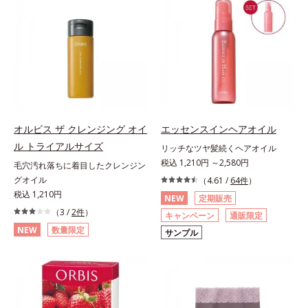
オルビス ザ クレンジング オイ
エッセンスインヘアオイル
ル トライアルサイズ
リッチなツヤ髪続くヘアオイル
税込 1,210円 ～2,580円
毛穴汚れ落ちに着目したクレンジン
グオイル
（4.61 /
64件
）
税込 1,210円
NEW
定期販売
（3 /
2件
）
キャンペーン
通販限定
NEW
数量限定
サンプル