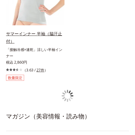
サマーインナー 半袖（脇汗止
付）
「接触冷感×速乾」涼しい半袖イン
ナー
税込 2,860円
（3.63 /
27件
）
数量限定
マガジン（美容情報・読み物）