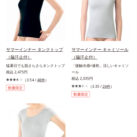
サマーインナー タンクトップ
サマーインナー キャミソール
（脇汗止付）
（脇汗止付）
猛暑日でも肌さらさらタンクトップ
「接触冷感×速乾」涼しいキャミソ
税込 2,475円
ール
税込 2,035円
（3.54 /
48件
）
（3.35 /
26件
）
数量限定
数量限定