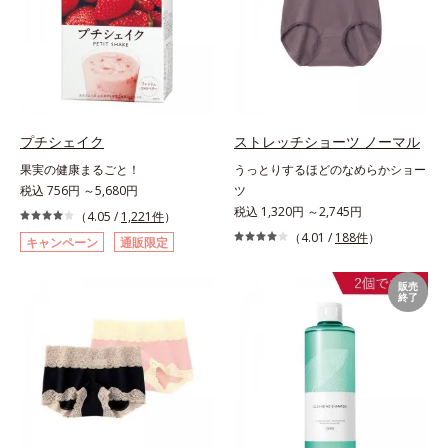
プチシェイク
ストレッチショーツ ノーマル
果実の健康まるごと！
うっとりするほどのなめらかショー
税込 756円 ～5,680円
ツ
税込 1,320円 ～2,745円
（4.05 /
1,221件
）
（4.01 /
188件
）
キャンペーン
通販限定
販売
終了