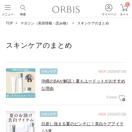
0
メニュー
検索
マイページ
カート
TOP
マガジン（美容情報・読み物）
スキンケアのまとめ
スキンケアのまとめ
NEW
2026/07/30
スキンケア
沖縄のBAが解説！夏もユードットがおすすめ
な理由
0 view
NEW
2026/07/28
スキンケア
日差し強まる夏のピンチに！美白ケアアイテ
ム5選