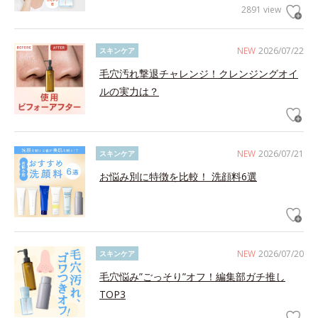
2891 view
NEW
2026/07/22
スキンケア
毛穴汚れ撃退チャレンジ！クレンジングオイ
ルの実力は？
NEW
2026/07/21
スキンケア
お悩み別に特徴を比較！ 洗顔料6選
NEW
2026/07/20
スキンケア
毛穴悩み”ごっそり”オフ！編集部ガチ推し
TOP3