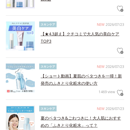
NEW
2026/07/23
スキンケア
【★4.3超え】クチコミで大人気の美白ケア
TOP3
NEW
2026/07/23
スキンケア
【ショート動画】夏肌のベタつきを一掃！新
発売のふきとり化粧水の使い方
1469 view
NEW
2026/07/23
スキンケア
夏のベタつき&ごわつきに！大人肌におすす
めの「ふきとり化粧水」って？