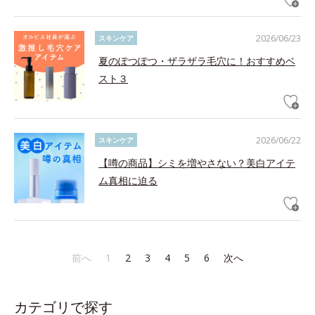
2026/06/23
スキンケア
夏のぽつぽつ・ザラザラ毛穴に！おすすめベ
スト３
2026/06/22
スキンケア
【噂の商品】シミを増やさない？美白アイテ
ム真相に迫る
前へ
1
2
3
4
5
6
次へ
カテゴリで探す