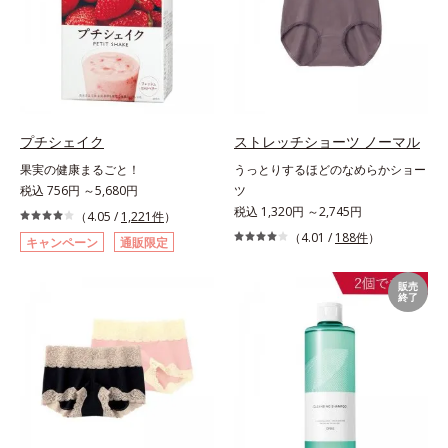
プチシェイク
ストレッチショーツ ノーマル
果実の健康まるごと！
うっとりするほどのなめらかショー
税込 756円 ～5,680円
ツ
税込 1,320円 ～2,745円
（4.05 /
1,221件
）
（4.01 /
188件
）
キャンペーン
通販限定
販売
終了