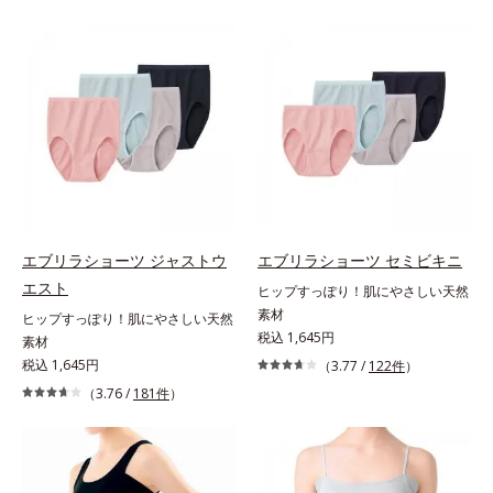
エブリラショーツ ジャストウ
エブリラショーツ セミビキニ
エスト
ヒップすっぽり！肌にやさしい天然
素材
ヒップすっぽり！肌にやさしい天然
税込 1,645円
素材
税込 1,645円
（3.77 /
122件
）
（3.76 /
181件
）