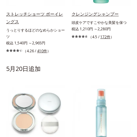
ストレッチショーツ ボーイレ
クレンジングシャンプー
ングス
頭皮ケアですこやかな美髪を保つ
税込 1,210円 ～2,280円
うっとりするほどのなめらかショー
ツ
（4.5 /
172件
）
税込 1,540円 ～2,965円
（4.26 /
410件
）
5月20日追加