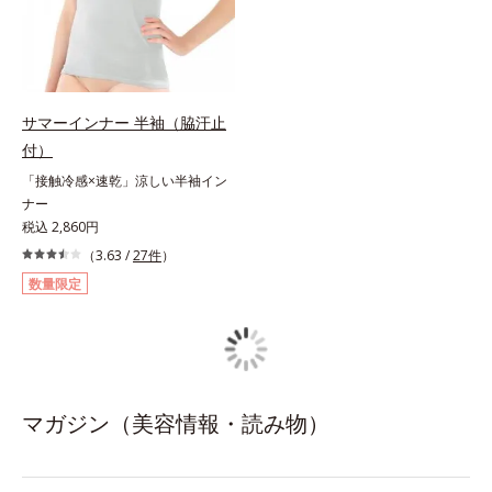
サマーインナー 半袖（脇汗止
付）
「接触冷感×速乾」涼しい半袖イン
ナー
税込 2,860円
（3.63 /
27件
）
数量限定
マガジン（美容情報・読み物）