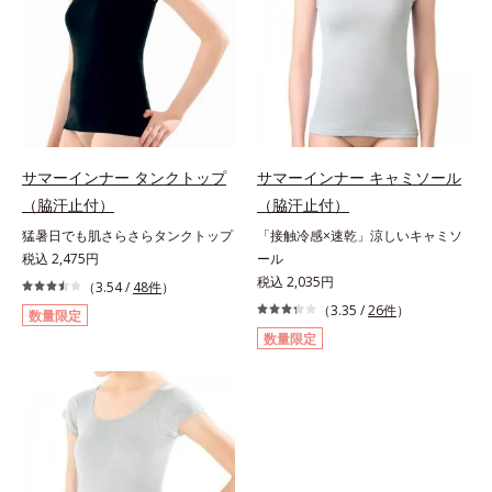
サマーインナー タンクトップ
サマーインナー キャミソール
（脇汗止付）
（脇汗止付）
猛暑日でも肌さらさらタンクトップ
「接触冷感×速乾」涼しいキャミソ
税込 2,475円
ール
税込 2,035円
（3.54 /
48件
）
（3.35 /
26件
）
数量限定
数量限定