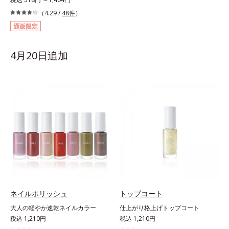
（4.29 /
48件
）
通販限定
4月20日追加
ネイルポリッシュ
トップコート
大人の軽やか速乾ネイルカラー
仕上がり格上げトップコート
税込 1,210円
税込 1,210円