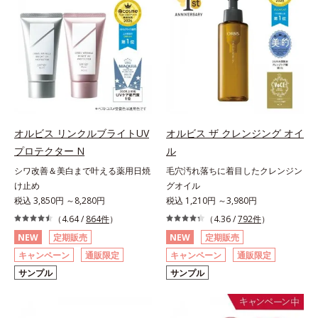
オルビス リンクルブライトUV
オルビス ザ クレンジング オイ
プロテクター N
ル
シワ改善＆美白まで叶える薬用日焼
毛穴汚れ落ちに着目したクレンジン
け止め
グオイル
税込 3,850円 ～8,280円
税込 1,210円 ～3,980円
（4.64 /
864件
）
（4.36 /
792件
）
NEW
定期販売
NEW
定期販売
キャンペーン
通販限定
キャンペーン
通販限定
サンプル
サンプル