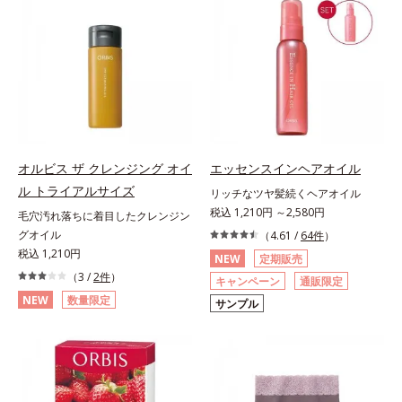
オルビス ザ クレンジング オイ
エッセンスインヘアオイル
ル トライアルサイズ
リッチなツヤ髪続くヘアオイル
税込 1,210円 ～2,580円
毛穴汚れ落ちに着目したクレンジン
グオイル
（4.61 /
64件
）
税込 1,210円
NEW
定期販売
（3 /
2件
）
キャンペーン
通販限定
NEW
数量限定
サンプル