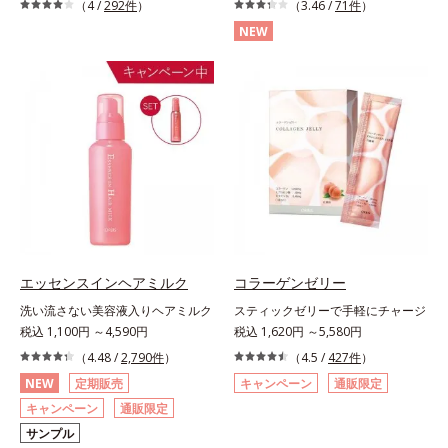
（4 /
292件
）
（3.46 /
71件
）
NEW
エッセンスインヘアミルク
コラーゲンゼリー
洗い流さない美容液入りヘアミルク
スティックゼリーで手軽にチャージ
税込 1,100円 ～4,590円
税込 1,620円 ～5,580円
（4.48 /
2,790件
）
（4.5 /
427件
）
NEW
定期販売
キャンペーン
通販限定
キャンペーン
通販限定
サンプル