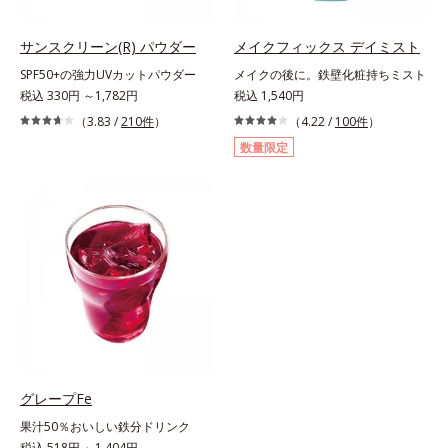
サンスクリーン(R) パウダー
メイクフィックス デイミスト
SPF50+の強力UVカットパウダー
メイクの後に。鉄壁化粧持ちミスト
税込 330円 ～1,782円
税込 1,540円
（3.83 /
210件
）
（4.22 /
100件
）
数量限定
グレープFe
果汁50％おいしい鉄分ドリンク
税込 518円 ～1,404円