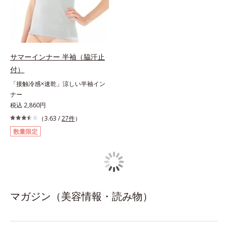
サマーインナー 半袖（脇汗止
付）
「接触冷感×速乾」涼しい半袖イン
ナー
税込 2,860円
（3.63 /
27件
）
数量限定
マガジン（美容情報・読み物）