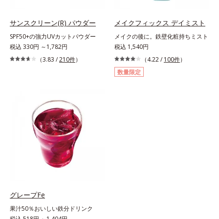
サンスクリーン(R) パウダー
メイクフィックス デイミスト
SPF50+の強力UVカットパウダー
メイクの後に。鉄壁化粧持ちミスト
税込 330円 ～1,782円
税込 1,540円
（3.83 /
210件
）
（4.22 /
100件
）
数量限定
グレープFe
果汁50％おいしい鉄分ドリンク
税込 518円 ～1,404円