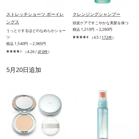
ストレッチショーツ ボーイレ
クレンジングシャンプー
ングス
頭皮ケアですこやかな美髪を保つ
税込 1,210円 ～2,280円
うっとりするほどのなめらかショー
ツ
（4.5 /
172件
）
税込 1,540円 ～2,965円
（4.26 /
410件
）
5月20日追加