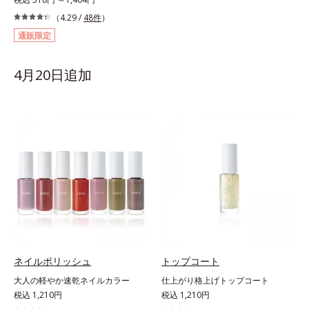
（4.29 /
48件
）
通販限定
4月20日追加
ネイルポリッシュ
トップコート
大人の軽やか速乾ネイルカラー
仕上がり格上げトップコート
税込 1,210円
税込 1,210円