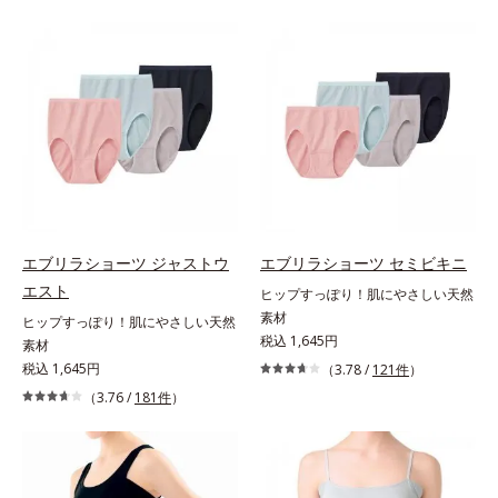
エブリラショーツ ジャストウ
エブリラショーツ セミビキニ
エスト
ヒップすっぽり！肌にやさしい天然
素材
ヒップすっぽり！肌にやさしい天然
税込 1,645円
素材
税込 1,645円
（3.78 /
121件
）
（3.76 /
181件
）