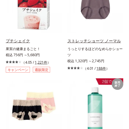
プチシェイク
ストレッチショーツ ノーマル
果実の健康まるごと！
うっとりするほどのなめらかショー
税込 756円 ～5,680円
ツ
税込 1,320円 ～2,745円
（4.05 /
1,221件
）
（4.01 /
188件
）
キャンペーン
通販限定
販売
終了