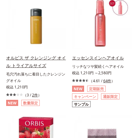
オルビス ザ クレンジング オイ
エッセンスインヘアオイル
ル トライアルサイズ
リッチなツヤ髪続くヘアオイル
税込 1,210円 ～2,580円
毛穴汚れ落ちに着目したクレンジン
グオイル
（4.61 /
64件
）
税込 1,210円
NEW
定期販売
（3 /
2件
）
キャンペーン
通販限定
NEW
数量限定
サンプル