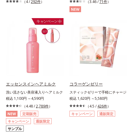
（4 /
292件
）
（3.46 /
71件
）
NEW
エッセンスインヘアミルク
コラーゲンゼリー
洗い流さない美容液入りヘアミルク
スティックゼリーで手軽にチャージ
税込 1,100円 ～4,590円
税込 1,620円 ～5,580円
（4.48 /
2,789件
）
（4.5 /
426件
）
NEW
定期販売
キャンペーン
通販限定
キャンペーン
通販限定
サンプル