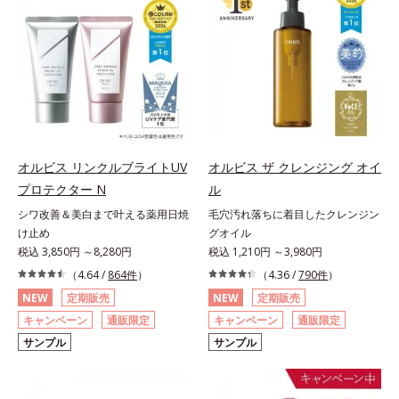
オルビス リンクルブライトUV
オルビス ザ クレンジング オイ
プロテクター N
ル
シワ改善＆美白まで叶える薬用日焼
毛穴汚れ落ちに着目したクレンジン
け止め
グオイル
税込 3,850円 ～8,280円
税込 1,210円 ～3,980円
（4.64 /
864件
）
（4.36 /
790件
）
NEW
定期販売
NEW
定期販売
キャンペーン
通販限定
キャンペーン
通販限定
サンプル
サンプル