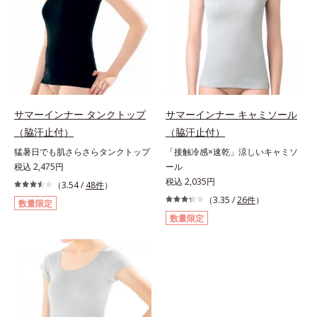
サマーインナー タンクトップ
サマーインナー キャミソール
（脇汗止付）
（脇汗止付）
猛暑日でも肌さらさらタンクトップ
「接触冷感×速乾」涼しいキャミソ
税込 2,475円
ール
税込 2,035円
（3.54 /
48件
）
（3.35 /
26件
）
数量限定
数量限定