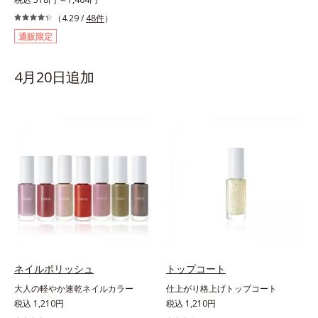
（4.29 /
48件
）
通販限定
4月20日追加
ネイルポリッシュ
トップコート
大人の軽やか速乾ネイルカラー
仕上がり格上げトップコート
税込 1,210円
税込 1,210円