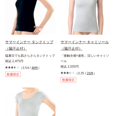
サマーインナー タンクトップ
サマーインナー キャミソール
（脇汗止付）
（脇汗止付）
猛暑日でも肌さらさらタンクトップ
「接触冷感×速乾」涼しいキャミソ
税込 2,475円
ール
税込 2,035円
（3.54 /
48件
）
（3.35 /
26件
）
数量限定
数量限定