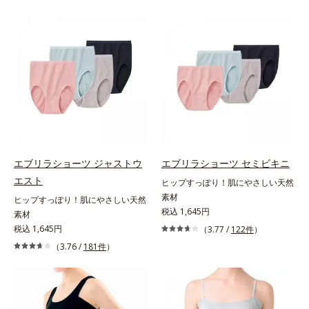
エブリラショーツ ジャストウ
エブリラショーツ セミビキニ
エスト
ヒップすっぽり！肌にやさしい天然
素材
ヒップすっぽり！肌にやさしい天然
税込 1,645円
素材
税込 1,645円
（3.77 /
122件
）
（3.76 /
181件
）