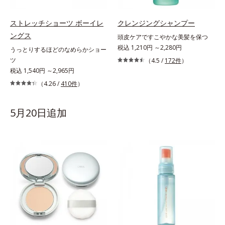
ストレッチショーツ ボーイレ
クレンジングシャンプー
ングス
頭皮ケアですこやかな美髪を保つ
税込 1,210円 ～2,280円
うっとりするほどのなめらかショー
ツ
（4.5 /
172件
）
税込 1,540円 ～2,965円
（4.26 /
410件
）
5月20日追加