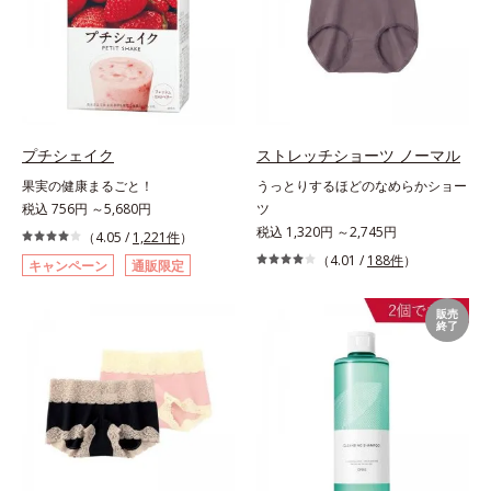
プチシェイク
ストレッチショーツ ノーマル
果実の健康まるごと！
うっとりするほどのなめらかショー
税込 756円 ～5,680円
ツ
税込 1,320円 ～2,745円
（4.05 /
1,221件
）
（4.01 /
188件
）
キャンペーン
通販限定
販売
終了