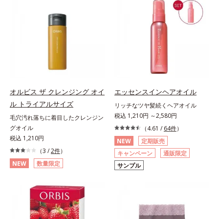
オルビス ザ クレンジング オイ
エッセンスインヘアオイル
ル トライアルサイズ
リッチなツヤ髪続くヘアオイル
税込 1,210円 ～2,580円
毛穴汚れ落ちに着目したクレンジン
グオイル
（4.61 /
64件
）
税込 1,210円
NEW
定期販売
（3 /
2件
）
キャンペーン
通販限定
NEW
数量限定
サンプル