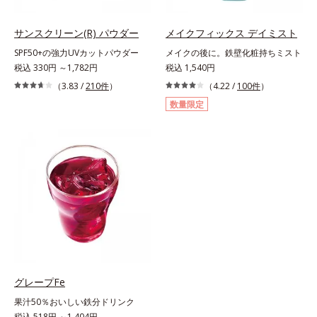
サンスクリーン(R) パウダー
メイクフィックス デイミスト
SPF50+の強力UVカットパウダー
メイクの後に。鉄壁化粧持ちミスト
税込 330円 ～1,782円
税込 1,540円
（3.83 /
210件
）
（4.22 /
100件
）
数量限定
グレープFe
果汁50％おいしい鉄分ドリンク
税込 518円 ～1,404円