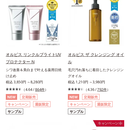
オルビス リンクルブライトUV
オルビス ザ クレンジング オイ
プロテクター N
ル
シワ改善＆美白まで叶える薬用日焼
毛穴汚れ落ちに着目したクレンジン
け止め
グオイル
税込 3,850円 ～8,280円
税込 1,210円 ～3,980円
（4.64 /
864件
）
（4.36 /
792件
）
NEW
定期販売
NEW
定期販売
キャンペーン
通販限定
キャンペーン
通販限定
サンプル
サンプル