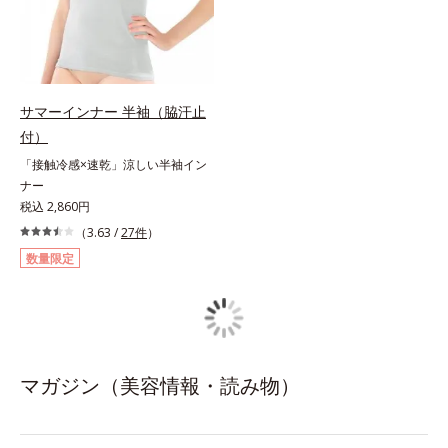
サマーインナー 半袖（脇汗止
付）
「接触冷感×速乾」涼しい半袖イン
ナー
税込 2,860円
（3.63 /
27件
）
数量限定
マガジン（美容情報・読み物）