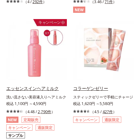
（4 /
292件
）
（3.46 /
71件
）
NEW
エッセンスインヘアミルク
コラーゲンゼリー
洗い流さない美容液入りヘアミルク
スティックゼリーで手軽にチャージ
税込 1,100円 ～4,590円
税込 1,620円 ～5,580円
（4.48 /
2,790件
）
（4.5 /
427件
）
NEW
定期販売
キャンペーン
通販限定
キャンペーン
通販限定
サンプル