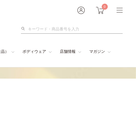
0
検
索
食品）
ボディウェア
店舗情報
マガジン