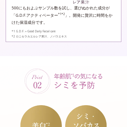
500にもおよぶサンプル数を試し、選びぬかれた成分が
*1*2
「G.D.F.アクティベーター
」。開発に贅沢に時間をか
けた保湿成分です。
*1 G.D.F.＝Good Daily Facial care
*2 ロニセラカエルレア果汁、ノバラエキス