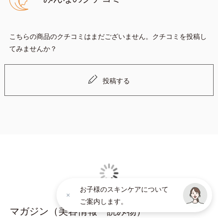
ノシット、フィチン酸、ユズセラミド、スフィンゴ糖脂質配合＝
肌をなめらかに整える整肌成分
*6 角層まで
こちらの商品のクチコミはまだございません。クチコミを投稿し
*7 うるおいによりキメを整えて毛穴を目立たなくする
てみませんか？
*8 すべての方に皮膚刺激がおきないというわけではありません
※敏感肌対象パッチテスト済（すべての人に皮膚刺激がおきない
投稿する
というわけではありません）
※弱酸性（ローション・モイスチャーのみ）
アレルギーテスト済＝全ての方にアレルギーが起こらないということで
はありません。
ノンコメドジェニックテスト済＝すべての人にコメド（ニキビのもと）
ができないというわけではありません。
お子様のスキンケアについて
［クリアフル ウォッシュ］
ご案内します。
マガジン（美容情報・読み物）
●アルコールフリー ●グリチルリチン酸ジカリウム(甘草由来)＝ニ