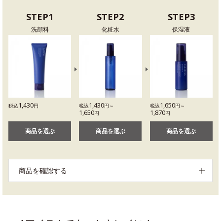
STEP1
STEP2
STEP3
洗顔料
化粧水
保湿液
1,430
1,430
1,650
税込
円
税込
円～
税込
円～
1,650
1,870
円
円
商品を選ぶ
商品を選ぶ
商品を選ぶ
商品を確認する