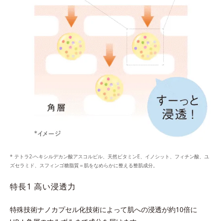
* テトラ2-ヘキシルデカン酸アスコルビル、天然ビタミンE、イノシット、フィチン酸、ユ
ズセラミド、スフィンゴ糖脂質＝肌をなめらかに整える整肌成分。
特長1 高い浸透力
特殊技術ナノカプセル化技術によって肌への浸透が約10倍に