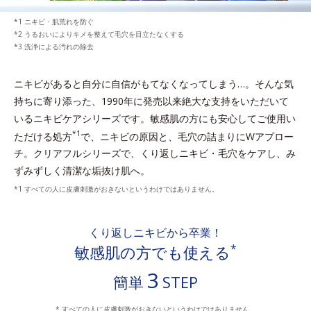
ニキビ・肌荒れを防ぐ
うるおいによりキメを整えて毛穴を目立たなくする
洗浄による汚れの除去
ニキビがあると自分に自信がもてなくなってしまう…。
そんな気
持ちに寄り添った、1990年に発売以来絶大な支持をいただいて
いるニキビケアシリーズです。
敏感肌の方にも安心してご使用い
*1
ただける処方
で、ニキビの原因と、毛穴の詰まりにWアプロー
チ。
クリアフルシリーズで、くり返しニキビ・毛穴をケアし、み
ずみずしく清潔な垢抜け肌へ。
すべての人に皮膚刺激がおきないというわけではありません。
くり返しニキビから卒業！
*
敏感肌の方でも使える
3
簡単
STEP
* すべての人に皮膚刺激がおきないというわけではありません。