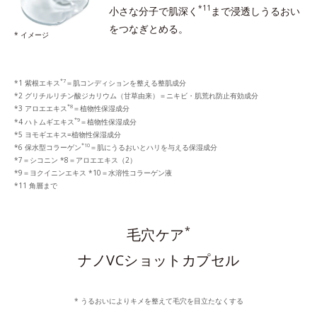
*11
小さな分子で肌深く
まで浸透し
うるおい
をつなぎとめる。
* イメージ
*7
*1 紫根エキス
＝肌コンディションを整える整肌成分
*2 グリチルリチン酸ジカリウム（甘草由来）＝ニキビ・肌荒れ防止有効成分
*8
*3 アロエエキス
＝植物性保湿成分
*9
*4 ハトムギエキス
＝植物性保湿成分
*5 ヨモギエキス=植物性保湿成分
*10
*6 保水型コラーゲン
＝肌にうるおいとハリを与える保湿成分
*7＝シコニン *8＝アロエエキス（2）
*9＝ヨクイニンエキス *10＝水溶性コラーゲン液
*11 角層まで
*
毛穴ケア
ナノVCショットカプセル
* うるおいによりキメを整えて毛穴を目立たなくする