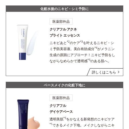
化粧水後のニキビ・シミ予防に
医薬部外品
クリアフル アクネ
ブライト エッセンス
*2
*3
ニキビあと
のケア
を叶えるニキビ・シ
*4
ミ予防美容液。美白有効成分
がメラニン
生成の原因にアプローチ！ニキビ予防をし
*5
ながらなめらかで透明感
のある肌へ。
詳しくはこちら
ベースメイクの化粧下地に
医薬部外品
クリアフル
デイケアベース
*5
透明美肌
をかなえる新発想のニキビケア
*1
できるメイク下地。メイクしながらニキ