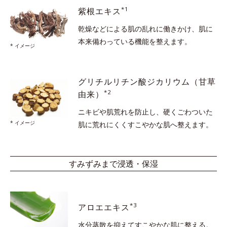
*1
紫根エキス
乾燥などによる肌の乱れに働きかけ、
肌に
本来備わっている機能を整えます。
* イメージ
グリチルリチン酸ジカリウム
（甘草
*2
由来）
ニキビや肌荒れを防止し、硬くごわついた
* イメージ
肌に
荒れにくくすこやかな肌へ整えます。
すみずみまで浸透・保湿
*3
アロエエキス
水分蒸散を抑えて
すこやかな肌に整える。