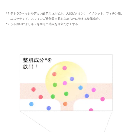
テトラ2-ヘキシルデカン酸アスコルビル、天然ビタミンE、イノシット、フィチン酸、
ユズセラミド、スフィンゴ糖脂質＝肌をなめらかに整える整肌成分。
うるおいによりキメを整えて毛穴を目立たなくする。