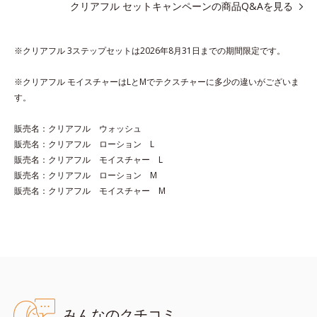
さらにビタミンC誘導体(*3)と5種の整肌成分(*4)から成る「ナノ
クリアフル セットキャンペーンの商品Q&Aを見る
VCショットカプセル(*5)」を配合。カプセルが浸透(*6)してから
成分を放出する特殊技術によって、高い浸透力(*6)と安定性を実
※クリアフル 3ステップセットは2026年8月31日までの期間限定です。
現。毛穴の目立ちをしっかりケア(*7)して、ゆらぎやすいニキビ
肌を、みずみずしい清潔な垢抜け肌(*1)へと導きます。
※クリアフル モイスチャーはLとMでテクスチャーに多少の違いがございま
たっぷりの保湿成分で低刺激。敏感肌の方にもお使いいただけま
す。
す(*8)。
販売名：クリアフル ウォッシュ
販売名：クリアフル ローション L
L＝さっぱりタイプ（ニキビのできやすい肌・超脂性肌～普通
販売名：クリアフル モイスチャー L
肌）
販売名：クリアフル ローション M
M＝しっとりタイプ（ニキビのできやすい肌・普通肌～乾性肌）
販売名：クリアフル モイスチャー M
*1 洗浄による汚れの除去
*2 キメの乱れによる
*3 テトラ2-ヘキシルデカン酸アスコルビル配合＝整肌成分
*4 天然ビタミンE、イノシット、フィチン酸、ユズセラミド、ス
フィンゴ糖脂質
*5 テトラ2-ヘキシルデカン酸アスコルビル、天然ビタミンE、イ
みんなのクチコミ