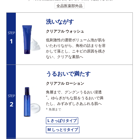
全品医薬部外品
洗いながす
クリアフル ウォッシュ
STEP
1
低刺激性の濃密ボリューム泡が肌を
いたわりながら、角栓の詰まりを溶
かして落とし、ニキビの原因を残さ
ない、クリアな素肌へ
うるおいで満たす
クリアフル ローション
角層まで、グングンうるおい浸透
STEP
*
。ゆらぎがちな肌をうるおいで満
2
たし、みずみずしさあふれる肌へ
* 角層まで
L さっぱりタイプ
M しっとりタイプ