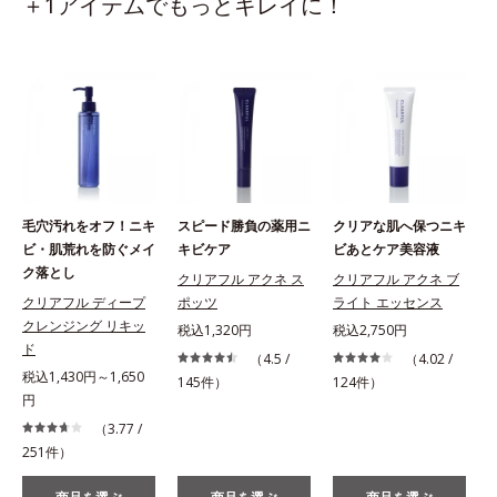
＋1アイテムでもっとキレイに！
毛穴汚れをオフ！ニキ
スピード勝負の薬用ニ
クリアな肌へ保つニキ
ビ・肌荒れを防ぐメイ
キビケア
ビあとケア美容液
ク落とし
クリアフル アクネ ス
クリアフル アクネ ブ
クリアフル ディープ
ポッツ
ライト エッセンス
クレンジング リキッ
税込1,320円
税込2,750円
税
ド
（4.5 /
（4.02 /
税込1,430円～1,650
145件）
124件）
円
（3.77 /
251件）