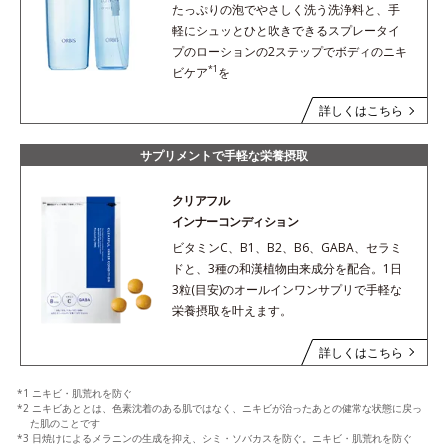
たっぷりの泡でやさしく洗う洗浄料と、手
軽にシュッとひと吹きできるスプレータイ
プのローションの2ステップでボディのニキ
*1
ビケア
を
詳しくはこちら
サプリメントで手軽な栄養摂取
クリアフル
インナーコンディション
ビタミンC、B1、B2、B6、GABA、セラミ
ドと、3種の和漢植物由来成分を配合。1日
3粒(目安)のオールインワンサプリで手軽な
栄養摂取を叶えます。
詳しくはこちら
*1 ニキビ・肌荒れを防ぐ
*2 ニキビあととは、色素沈着のある肌ではなく、ニキビが治ったあとの健常な状態に戻っ
た肌のことです
*3 日焼けによるメラニンの生成を抑え、シミ・ソバカスを防ぐ。ニキビ・肌荒れを防ぐ