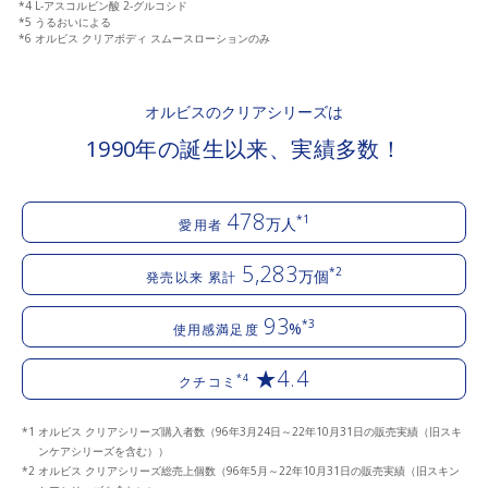
*4 L-アスコルビン酸 2-グルコシド
*5 うるおいによる
*6 オルビス クリアボディ スムースローションのみ
オルビスのクリアシリーズは
1990年の誕生以来、実績多数！
478
*1
万人
愛用者
5,283
*2
万個
発売以来 累計
93
*3
%
使用感満足度
★4.4
*4
クチコミ
オルビス クリアシリーズ購入者数（96年3月24日～22年10月31日の販売実績（旧スキ
ンケアシリーズを含む））
オルビス クリアシリーズ総売上個数（96年5月～22年10月31日の販売実績（旧スキン