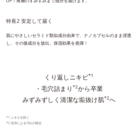
UP！
角層のすみずみまで成分を届けます。
特長2 安定して届く
肌にやさしいセラミド類似成分由来で、ナノカプセルのまま浸透
し、その後成分を放出。保湿効果を発揮！
*1
くり返しニキビ
*2
・毛穴詰まり
から卒業
*2
みずみずしく清潔な垢抜け肌
へ
ニキビを防ぐ
洗浄による汚れの除去