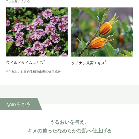
*うるおいによる
*
*
ワイルドタイムエキス
クチナシ果実エキス
*うるおいを高める植物由来の保湿成分
なめらかさ
うるおいを与え、
キメの整ったなめらかな肌へ仕上げる