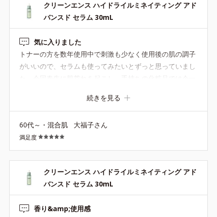
クリーンエンス ハイドライルミネイティング アド
ムを使用して、 クリーエンスのアドバンスドセラムは 気
バンスド セラム 30mL
分転換をしたいときの夜のみに使っています。 どちらも化
粧水の馴染むスピードは（同じくらい）はやいですよ。
気に入りました
トナーの方を数年使用中で刺激も少なく使用後の肌の調子
がいいので、セラムも使ってみたいとずっと思っていまし
た。今回春先に肌荒れを起こし、手持ちの化粧品では今一
きめが整わないので、購入を決断しました。使って見て、
続きを見る
浸透よく、保湿力が高く肌の表面が整う感じです。このシ
リーズ、トナーとセラムだけではなく、セラム後の保湿液
60代～・混合肌
大福子さん
かオールインワンクリーム又はジェルがあればいいなと思
満足度
います。
クリーンエンス ハイドライルミネイティング アド
バンスド セラム 30mL
香り&amp;使用感