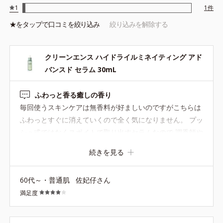
*2 うるおいによる
1
1
件
*3 乾燥、ハリ・ツヤのなさ
★を
タップ
で口コミを絞り込み
絞り込みを解除する
*4 角層まで
*5 トレハロース配合＝うるおいに満ちたハリ肌へ導くキャッサ
バ由来の保湿成分
クリーンエンス ハイドライルミネイティング アド
*6 クチナシ果実エキス、ワイルドタイムエキス配合＝うるおい
バンスド セラム 30mL
を高める植物由来の保湿成分
ふわっと香る癒しの香り
毎回使うスキンケアは無香料が好ましいのですがこちらは
ふわっとすぐに消えていくので全く気になりません。 プッ
●無着色 ●自然由来指数約95%(水含む)●パラベンフリー●シリコーン
シュ式ではなくスポイトで取り出すセラムなので 調香師や
フリー●合成香料不使用●モモ果実エキス、イリス根エキス＝アップ
サイクル原料由来の保湿成分●トレハロース＝うるおいに満ちたハリ
エステサロンの施術師のような気分になれてちょっと面白
続きを見る
肌へ導くキャッサバ由来の保湿成分●クチナシ果実エキス、ワイルド
いですよ。 テクスチャーは すぐに肌に馴染むさらさらと
タイムエキス＝うるおいを高める植物由来の保湿成分
軽いオイル？のよう。 全くベタつかないので久しぶりに使
※やや黄みがかった内容物色は、植物性保湿成分由来です。
60代～・普通肌
佐妃仔さん
うときは適用よりさらに1～3滴多めに取ってしまい、かえ
満足度
って少しコスパが悪く感じてしまいます。 が、優しいテク
スチャーとなにより香りに癒されるのでリピしています。
お値段が高めなので…、 ふだんはベースアクティブLPセラ