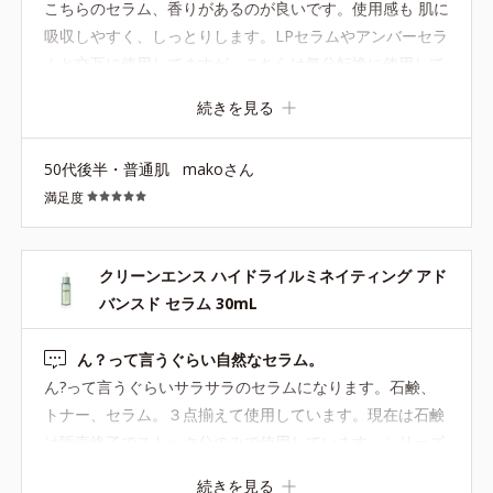
こちらのセラム、香りがあるのが良いです。使用感も 肌に
吸収しやすく、しっとりします。LPセラムやアンバーセラ
ムと交互に使用してますが、こちらは気分転換に使用して
ます。お値段もハリますが、たまにのご褒美でと使い分け
続きを見る
ています。
50代後半・普通肌
makoさん
満足度
クリーンエンス ハイドライルミネイティング アド
バンスド セラム 30mL
ん？って言うぐらい自然なセラム。
ん?って言うぐらいサラサラのセラムになります。石鹸、
トナー、セラム。３点揃えて使用しています。現在は石鹸
は販売終了でストック分のみで使用しています。シリーズ
基礎化粧品が物足りない時のプラスアルファの救世主的な
続きを見る