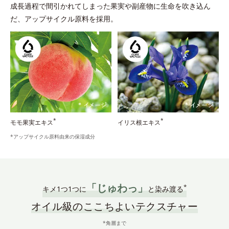
成長過程で間引かれてしまった果実や副産物に生命を吹き込ん
だ、アップサイクル原料を採用。
*
*
モモ果実エキス
イリス根エキス
*アップサイクル原料由来の保湿成分
「じゅわっ」
*
キメ1つ1つに
と染み渡る
オイル級のここちよいテクスチャー
*角層まで