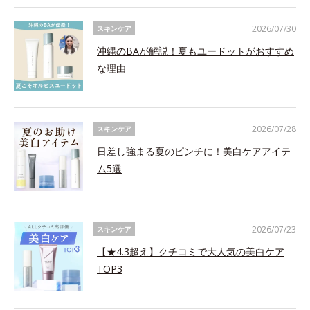
2026/07/30
スキンケア
沖縄のBAが解説！夏もユードットがおすすめ
な理由
2026/07/28
スキンケア
日差し強まる夏のピンチに！美白ケアアイテ
ム5選
2026/07/23
スキンケア
【★4.3超え】クチコミで大人気の美白ケア
TOP3