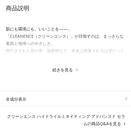
商品説明
肌にも環境にも、いいことを——。
「CLEANENCE（クリーンエンス）」が目指すのは、まっさらな
素肌と地球へのやさしさ。
間引きされた花や実、副産物など、本来は廃棄されるはずだった
原料や資源を「アップサイクル（そのまま再利用するのではな
く、商品としての価値を高めるような加工を行う）」。不要とさ
続きを見る
れるものを生まれ変わらせて新しいパワーを引き出し、サイエン
スの力でまっさらな素肌へと導くクリーンビューティブランドで
す。
全成分表示
アレルギーテスト済＝全ての方にアレルギーが起こらないということで
はありません。
クリーンエンス ハイドライルミネイティング アドバンスド セラ
ムの商品Q&Aを見る
クリーンエンス ハイドライルミネイティング アド