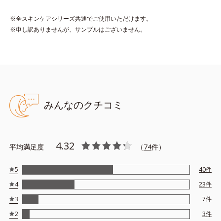
バンスド セラム 30mL
※全スキンケアシリーズ共通でご使用いただけます。
塗った瞬間、パンッとうるおうハリ肌に。素肌を再起動(*1)する
※申し訳ありませんが、サンプルはございません。
先行型美容液です。
植物のパワーと先端科学をかけ合わせた一滴で、角層レベルでう
るおい満ちるハリツヤ肌を目指します。
エイジングサイン(*3)にアプローチする植物エキスを厳選しまし
た。
素肌にうるおいを巡らせ(*4)押し上げるようなハリに導くキャッ
みんなのクチコミ
サバ由来のトレハロース(*5)、うるおいを与えて抱え込み、ツヤ
を与えるワイルドタイムエキス(*6)・クチナシ果実エキス(*6)を
配合し、ハリ・透明感が続く肌へ。
4.32
平均満足度
（
74
件）
キメのひとつひとつに「じゅわっ」としみわたる(*4)オイル級の
ここちよいテクスチャーで、べたつかないのに肌深くまで(*4)う
5
40
件
るおい、あとから使う化粧水のなじみを高めます。
4
23
件
深呼吸したくなる、ハーバルウッディの香り。
3
7
件
*1 うるおいを与えること
2
3
件