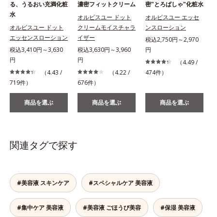
る、うるおい充満化粧
濃密フィットクリーム
密"とろぱしゃ"化粧水
水
オルビスユー ドット
オルビスユー エッセ
オルビスユー ドット
クリームモイスチャラ
ンスローション
エッセンスローション
イザー
税込2,750円～2,970
税込3,410円～3,630
税込3,630円～3,960
円
税
円
円
（4.49 /
（4.43 /
（4.22 /
474件）
719件）
676件）
商品を選ぶ
商品を選ぶ
商品を選ぶ
関連タグで探す
#美容液 スキンケア
#スペシャルケア 美容液
#集中ケア 美容液
#美容液 ごほうび美容
#保湿 美容液