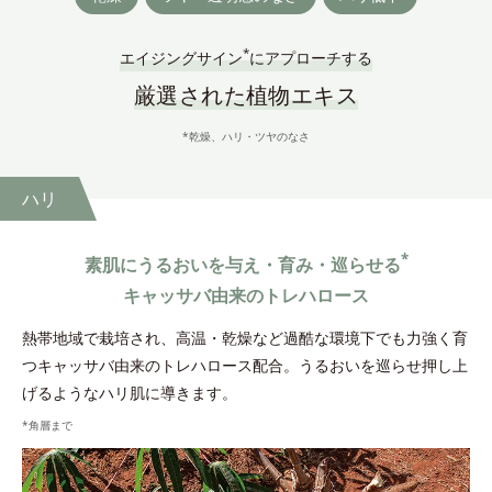
*
エイジングサイン
にアプローチする
厳選された植物エキス
*乾燥、ハリ・ツヤのなさ
ハリ
*
素肌にうるおいを与え・育み・巡らせる
キャッサバ由来のトレハロース
熱帯地域で栽培され、高温・乾燥など過酷な環境下でも力強く育
つキャッサバ由来のトレハロース配合。うるおいを巡らせ押し上
げるようなハリ肌に導きます。
*角層まで