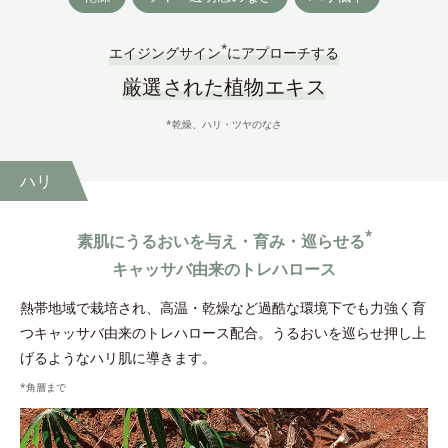
*
エイジングサイン
にアプローチする
厳選された植物エキス
*乾燥、ハリ・ツヤのなさ
ハリ
*
素肌にうるおいを与え・育み・巡らせる
キャッサバ由来のトレハロース
熱帯地域で栽培され、高温・乾燥など過酷な環境下でも力強く育
つキャッサバ由来のトレハロース配合。うるおいを巡らせ押し上
げるようなハリ肌に導きます。
*角層まで