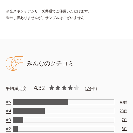
バンスド セラム 30mL
※全スキンケアシリーズ共通でご使用いただけます。
塗った瞬間、パンッとうるおうハリ肌に。素肌を再起動(*1)する
※申し訳ありませんが、サンプルはございません。
先行型美容液です。
植物のパワーと先端科学をかけ合わせた一滴で、角層レベルでう
るおい満ちるハリツヤ肌を目指します。
エイジングサイン(*3)にアプローチする植物エキスを厳選しまし
た。
素肌にうるおいを巡らせ(*4)押し上げるようなハリに導くキャッ
みんなのクチコミ
サバ由来のトレハロース(*5)、うるおいを与えて抱え込み、ツヤ
を与えるワイルドタイムエキス(*6)・クチナシ果実エキス(*6)を
配合し、ハリ・透明感が続く肌へ。
4.32
平均満足度
（
74
件）
キメのひとつひとつに「じゅわっ」としみわたる(*4)オイル級の
ここちよいテクスチャーで、べたつかないのに肌深くまで(*4)う
5
40
件
るおい、あとから使う化粧水のなじみを高めます。
4
23
件
深呼吸したくなる、ハーバルウッディの香り。
3
7
件
*1 うるおいを与えること
2
3
件