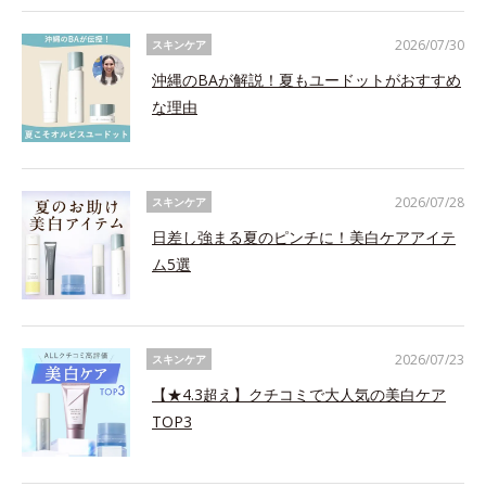
2026/07/30
スキンケア
沖縄のBAが解説！夏もユードットがおすすめ
な理由
2026/07/28
スキンケア
日差し強まる夏のピンチに！美白ケアアイテ
ム5選
2026/07/23
スキンケア
【★4.3超え】クチコミで大人気の美白ケア
TOP3