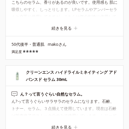
こちらのセラム、香りがあるのが良いです。使用感も 肌に
吸収しやすく、しっとりします。LPセラムやアンバーセラ
ムと交互に使用してますが、こちらは気分転換に使用して
ます。お値段もハリますが、たまにのご褒美でと使い分け
続きを見る
ています。
50代後半・普通肌
makoさん
満足度
クリーンエンス ハイドライルミネイティング アド
バンスド セラム 30mL
ん？って言うぐらい自然なセラム。
ん?って言うぐらいサラサラのセラムになります。石鹸、
トナー、セラム。３点揃えて使用しています。現在は石鹸
は販売終了でストック分のみで使用しています。シリーズ
基礎化粧品が物足りない時のプラスアルファの救世主的な
続きを見る