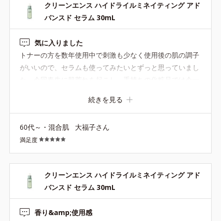
クリーンエンス ハイドライルミネイティング アド
ムを使用して、 クリーエンスのアドバンスドセラムは 気
バンスド セラム 30mL
分転換をしたいときの夜のみに使っています。 どちらも化
粧水の馴染むスピードは（同じくらい）はやいですよ。
気に入りました
トナーの方を数年使用中で刺激も少なく使用後の肌の調子
がいいので、セラムも使ってみたいとずっと思っていまし
た。今回春先に肌荒れを起こし、手持ちの化粧品では今一
きめが整わないので、購入を決断しました。使って見て、
続きを見る
浸透よく、保湿力が高く肌の表面が整う感じです。このシ
リーズ、トナーとセラムだけではなく、セラム後の保湿液
60代～・混合肌
大福子さん
かオールインワンクリーム又はジェルがあればいいなと思
満足度
います。
クリーンエンス ハイドライルミネイティング アド
バンスド セラム 30mL
香り&amp;使用感