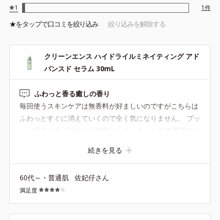
*2 うるおいによる
1
1
件
*3 乾燥、ハリ・ツヤのなさ
★を
タップ
で口コミを絞り込み
絞り込みを解除する
*4 角層まで
*5 トレハロース配合＝うるおいに満ちたハリ肌へ導くキャッサ
バ由来の保湿成分
クリーンエンス ハイドライルミネイティング アド
*6 クチナシ果実エキス、ワイルドタイムエキス配合＝うるおい
バンスド セラム 30mL
を高める植物由来の保湿成分
ふわっと香る癒しの香り
毎回使うスキンケアは無香料が好ましいのですがこちらは
ふわっとすぐに消えていくので全く気になりません。 プッ
●無着色 ●自然由来指数約95%(水含む)●パラベンフリー●シリコーン
シュ式ではなくスポイトで取り出すセラムなので 調香師や
フリー●合成香料不使用●モモ果実エキス、イリス根エキス＝アップ
サイクル原料由来の保湿成分●トレハロース＝うるおいに満ちたハリ
エステサロンの施術師のような気分になれてちょっと面白
続きを見る
肌へ導くキャッサバ由来の保湿成分●クチナシ果実エキス、ワイルド
いですよ。 テクスチャーは すぐに肌に馴染むさらさらと
タイムエキス＝うるおいを高める植物由来の保湿成分
軽いオイル？のよう。 全くベタつかないので久しぶりに使
※やや黄みがかった内容物色は、植物性保湿成分由来です。
60代～・普通肌
佐妃仔さん
うときは適用よりさらに1～3滴多めに取ってしまい、かえ
満足度
って少しコスパが悪く感じてしまいます。 が、優しいテク
スチャーとなにより香りに癒されるのでリピしています。
お値段が高めなので…、 ふだんはベースアクティブLPセラ