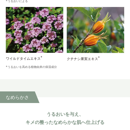
*うるおいによる
*
*
ワイルドタイムエキス
クチナシ果実エキス
*うるおいを高める植物由来の保湿成分
なめらかさ
うるおいを与え、
キメの整ったなめらかな肌へ仕上げる