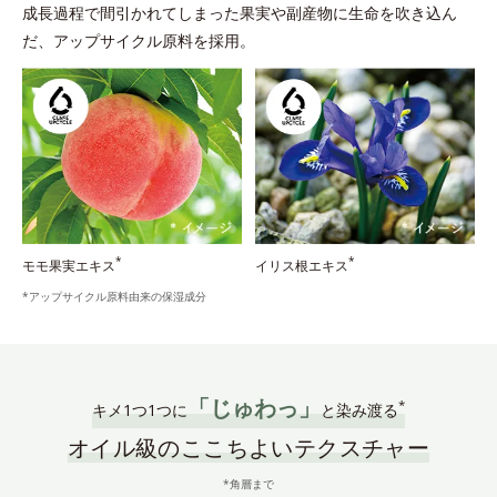
成長過程で間引かれてしまった果実や副産物に生命を吹き込ん
だ、アップサイクル原料を採用。
*
*
モモ果実エキス
イリス根エキス
*アップサイクル原料由来の保湿成分
「じゅわっ」
*
キメ1つ1つに
と染み渡る
オイル級のここちよいテクスチャー
*角層まで