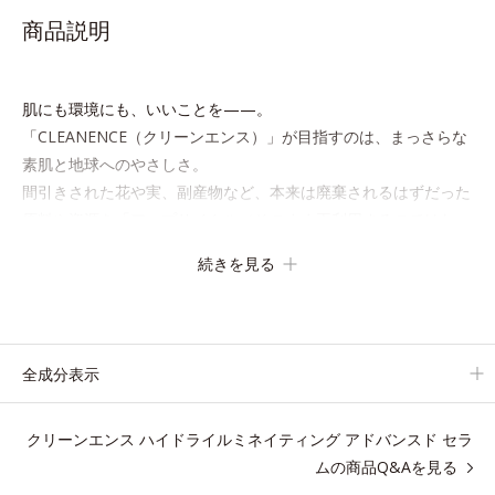
商品説明
肌にも環境にも、いいことを——。
「CLEANENCE（クリーンエンス）」が目指すのは、まっさらな
素肌と地球へのやさしさ。
間引きされた花や実、副産物など、本来は廃棄されるはずだった
原料や資源を「アップサイクル（そのまま再利用するのではな
く、商品としての価値を高めるような加工を行う）」。不要とさ
続きを見る
れるものを生まれ変わらせて新しいパワーを引き出し、サイエン
スの力でまっさらな素肌へと導くクリーンビューティブランドで
す。
全成分表示
アレルギーテスト済＝全ての方にアレルギーが起こらないということで
はありません。
クリーンエンス ハイドライルミネイティング アドバンスド セラ
ムの商品Q&Aを見る
クリーンエンス ハイドライルミネイティング アド