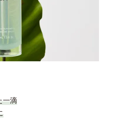
た一滴
に