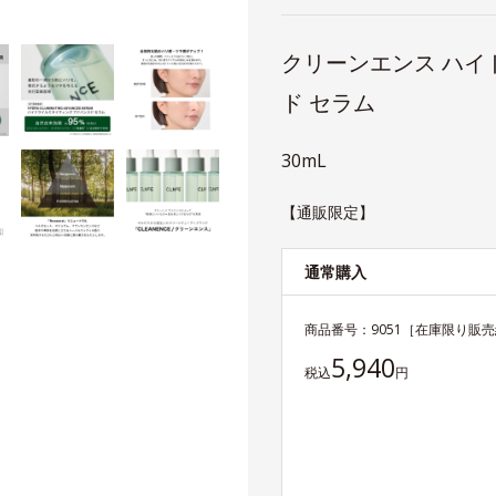
クリーンエンス ハイ
ド セラム
30mL
【通販限定】
通常購入
商品番号：
9051
［在庫限り販売
5,940
税込
円