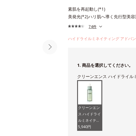
素肌を再起動し(*1)
美発光(*2)ハリ肌へ導く先行型美容
74件
ハイドライルミネイティング アドバ
1. 商品を選択してください。
クリーンエンス ハイドライル
クリーンエン
ス ハイドライ
ルミネイティ
ング アドバン
5,940円
スド セラム