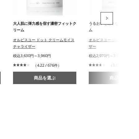
大人肌に弾力感を宿す濃密フィットク
うるおいを逃さない水感ジェ
リーム
ム
オルビスユー ドット クリームモイス
オルビスユー ジェルモイスチ
チャライザー
ザー
税込3,630円～3,960円
税込2,970円～3,300円
（4.22 / 676件）
（3.85 / 526件）
商品を選ぶ
商品を選ぶ