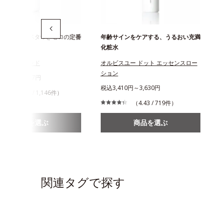
と即落ち！ベタつきゼロの定番
年齢サインをケアする、うるおい充満
ンジング
化粧水
ジングリキッド
オルビスユー ドット エッセンスロー
ション
268円～1,467円
税込3,410円～3,630円
（4.47 / 1,146件）
（4.43 / 719件）
商品を選ぶ
商品を選ぶ
関連タグで探す