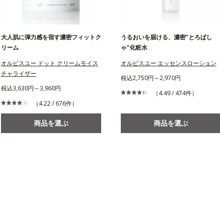
大人肌に弾力感を宿す濃密フィットク
うるおいを届ける、濃密"とろぱし
リーム
ゃ"化粧水
オルビスユー ドット クリームモイス
オルビスユー エッセンスローション
チャライザー
税込2,750円～2,970円
税込3,630円～3,960円
（4.49 / 474件）
（4.22 / 676件）
商品を選ぶ
商品を選ぶ