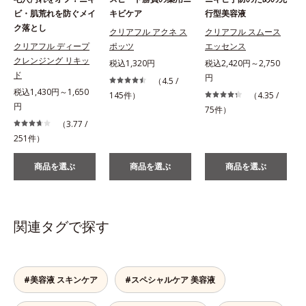
ビ・肌荒れを防ぐメイ
キビケア
行型美容液
ク落とし
クリアフル アクネ ス
クリアフル スムース
クリアフル ディープ
ポッツ
エッセンス
クレンジング リキッ
税込1,320円
税込2,420円～2,750
ド
円
（4.5 /
税込1,430円～1,650
145件）
（4.35 /
円
75件）
（3.77 /
251件）
商品を選ぶ
商品を選ぶ
商品を選ぶ
関連タグで探す
#美容液 スキンケア
#スペシャルケア 美容液