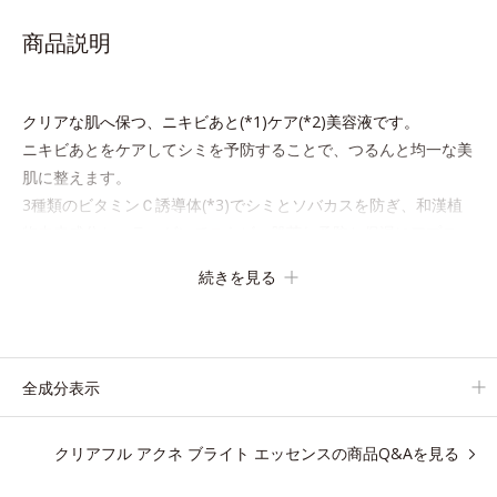
商品説明
クリアな肌へ保つ、ニキビあと(*1)ケア(*2)美容液です。
ニキビあとをケアしてシミを予防することで、つるんと均一な美
肌に整えます。
3種類のビタミンＣ誘導体(*3)でシミとソバカスを防ぎ、和漢植
物由来成分とコラーゲンでニキビ・肌荒れ予防と保湿にアプロー
チします。
続きを見る
こっくりテクスチャーが肌の上でほぐれてするっとなじみ、ベタ
つかず、みずみずしさとなめらかさあふれるすこやかな肌に整え
ます。気になるスポットにご使用ください。
全成分表示
*1 ニキビあととは、色素沈着のある肌ではなく、ニキビが治っ
たあとの健常な状態に戻った肌のことです。
クリアフル アクネ ブライト エッセンスの商品Q&Aを見る
*2 日焼けによるメラニンの生成を抑え、シミ・ソバカスを防
ぐ。ニキビ・肌荒れを防ぐ。保湿ケアのこと。