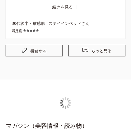
後クリーム、その後市販治療薬を使用していたら一週間く
続きを見る
らいで効果が出始めました。今は肌に新しくニキビが出来
そうなザラザラがあってもそれ以上酷くなることは減り、
30代後半・敏感肌
ステイインベッドさん
ニキビ跡も綺麗になってきました。リピ予定です！
満足度
もっと見る
投稿する
マガジン（美容情報・読み物）