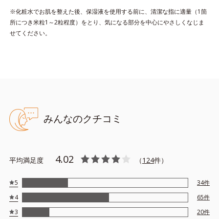
*3 L-アスコルビン酸 2-グルコシド、リン酸L-アスコルビン酸
※化粧水でお肌を整えた後、保湿液を使用する前に、清潔な指に適量（1箇
Mg、3-0-エチルアスコルビン酸
所につき米粒1～2粒程度）をとり、気になる部分を中心にやさしくなじま
せてください。
●無油分、無香料、無着色 ●アルコールフリー
●弱酸性 ●界面活性剤不使用
●トリプルホワイトVC*1＝美白有効成分と肌をなめらかに整える保
湿成分の複合成分
●ハトムギエキス*2=植物性保湿成分
●チャエキス*3=植物性保湿成分
みんなのクチコミ
●保水型コラーゲン*4＝肌にうるおいとハリを与える保湿成分
*1=Ｌ－アスコルビン酸 ２－グルコシド、リン酸L-アスコルビン酸
Mg、３－Ｏ－エチルアスコルビン酸
4.02
平均満足度
（
124
件）
*2=ヨクイニンエキス *3=チャエキス（１） *4=水溶性コラーゲン
液
5
34
件
※敏感肌対象パッチテスト済み（すべての人に皮膚刺激がおきない
4
65
件
というわけではありません）
3
20
件
※アレルギーテスト済＝全ての方にアレルギーが起こらないという