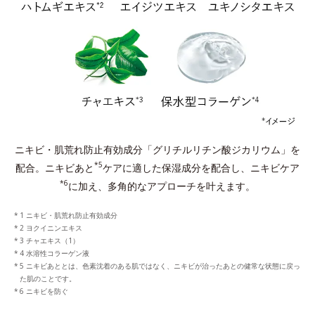
ニキビ・肌荒れ防止有効成分「グリチルリチン酸ジカリウム」を
*5
配合。
ニキビあと
ケアに適した保湿成分を配合し、ニキビケア
*6
に加え、多角的なアプローチを叶えます。
1 ニキビ・肌荒れ防止有効成分
2 ヨクイニンエキス
3 チャエキス（1）
4 水溶性コラーゲン液
5 ニキビあととは、色素沈着のある肌ではなく、ニキビが治ったあとの健常な状態に戻っ
た肌のことです。
6 ニキビを防ぐ