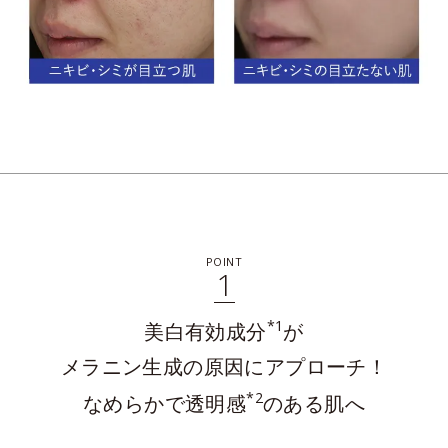
POINT
1
*1
美白有効成分
が
メラニン生成の原因にアプローチ！
*2
なめらかで透明感
のある肌へ