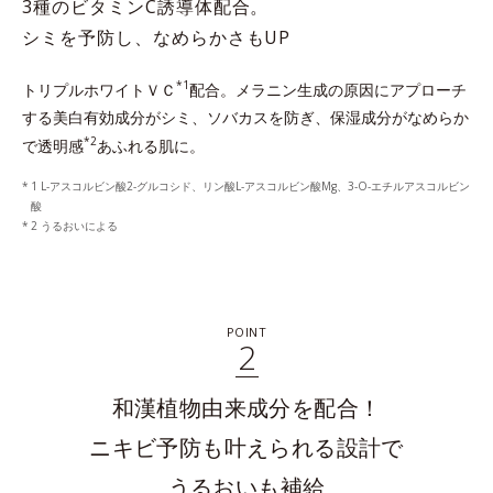
3種のビタミンC誘導体配合。
シミを予防し、なめらかさもUP
*1
トリプルホワイトＶＣ
配合。メラニン生成の原因にアプローチ
する美白有効成分がシミ、ソバカスを防ぎ、保湿成分がなめらか
*2
で透明感
あふれる肌に。
1 L-アスコルビン酸2-グルコシド、リン酸L-アスコルビン酸Mg、3-O-エチルアスコルビン
酸
2 うるおいによる
POINT
2
和漢植物由来成分を配合！
ニキビ予防も叶えられる設計で
うるおいも補給