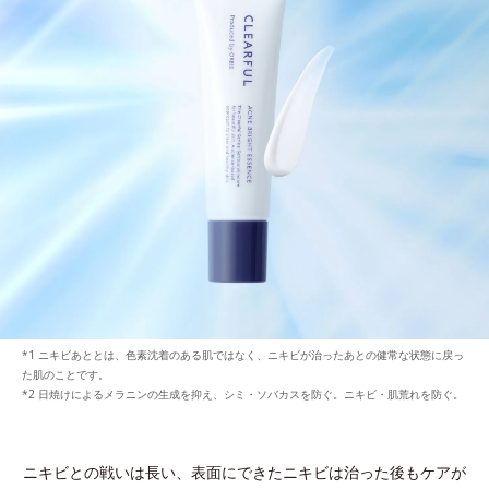
*1 ニキビあととは、色素沈着のある肌ではなく、ニキビが治ったあとの健常な状態に戻っ
た肌のことです。
*2 日焼けによるメラニンの生成を抑え、シミ・ソバカスを防ぐ。ニキビ・肌荒れを防ぐ。
ニキビとの戦いは長い、表面にできたニキビは治った後もケアが