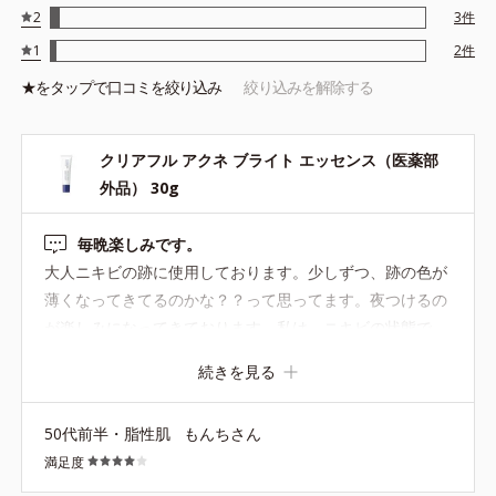
ことではありません。
2
3
件
※ノンコメドジェニックテスト済＝すべての人にコメド（ニキビの
1
2
件
もと）ができないというわけではありません。
★を
タップ
で口コミを絞り込み
絞り込みを解除する
クリアフル アクネ ブライト エッセンス（医薬部
外品） 30g
毎晩楽しみです。
大人ニキビの跡に使用しております。少しずつ、跡の色が
薄くなってきてるのかな？？って思ってます。夜つけるの
が楽しみになってきております。私は、ニキビの状態で、
使い分けするようですが、電話で教えていただいた、アグ
続きを見る
ネスポッツの前に、この商品をつけて、アグネスポッツを
つけております。有難うございます。
50代前半・脂性肌
もんちさん
満足度