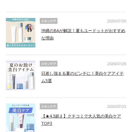
2026/07/30
スキンケア
沖縄のBAが解説！夏もユードットがおすすめ
な理由
2026/07/28
スキンケア
日差し強まる夏のピンチに！美白ケアアイテ
ム5選
2026/07/23
スキンケア
【★4.3超え】クチコミで大人気の美白ケア
TOP3