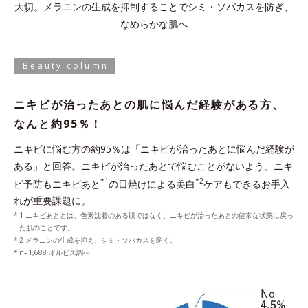
大切。
メラニンの生成を抑制することでシミ・ソバカスを防ぎ、
なめらかな肌へ
Beauty column
ニキビが治ったあとの肌に悩んだ経験がある方、
なんと約95％！
ニキビに悩む方の約95％は「ニキビが治ったあとに悩んだ経験が
ある」と回答。ニキビが治ったあとで悩むことがないよう、ニキ
*1
*2
ビ予防もニキビあと
の日焼けによる美白
ケアもできるお手入
れが重要課題に。
1 ニキビあととは、色素沈着のある肌ではなく、ニキビが治ったあとの健常な状態に戻っ
た肌のことです。
2 メラニンの生成を抑え、シミ・ソバカスを防ぐ。
n=1,688 オルビス調べ