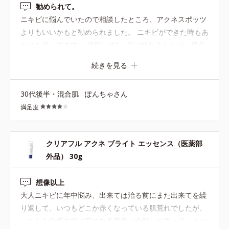
勧められて。
ニキビに悩んでいたので相談したところ、アクネスポッツ
よりもいいかもと勧められました。 ニキビができた時もあ
とにも使ってます。 使用して1ヶ月は経ちましたが、悪化
してないので予防できていると思います！ あとに関しては
続きを見る
完全にはやはり消えません。 古い頬にあるニキビあとには
効果がなく。。。
30代後半・混合肌
ぽんちゃさん
満足度
クリアフル アクネ ブライト エッセンス（医薬部
外品） 30g
想像以上
大人ニキビに年中悩み、出来ては治る前にまた出来てを繰
り返して、いつもどこか赤くなっている肌荒れでしたが、
こちらを化粧水後に気になる箇所（全顔）に塗って、その