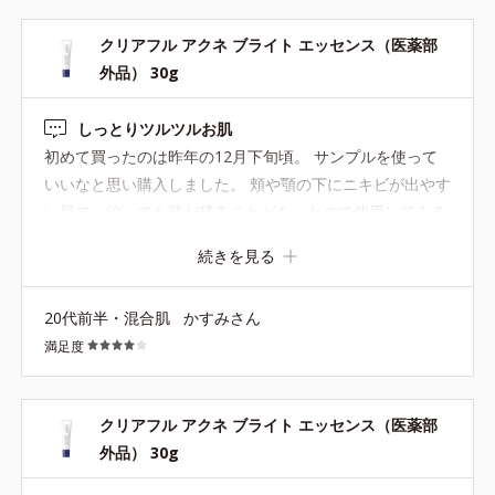
クリアフル アクネ ブライト エッセンス（医薬部
外品） 30g
しっとりツルツルお肌
初めて買ったのは昨年の12月下旬頃。 サンプルを使って
いいなと思い購入しました。 頬や顎の下にニキビが出やす
い肌で、治っても跡が残ることがあったので使用してみる
ことにしました。 テクスチャーはしっとりめでした。伸び
続きを見る
もいいかなと言う感じです。ニキビ跡が気になる所に塗っ
ていました。ニキビ跡自体は速攻性はないですが約2ヶ月
20代前半・混合肌
かすみさん
ほど使った今、全体的に見てケアされたのかも！という感
満足度
じです！他にもポツポツと時折出てくるニキビも出にくく
なったかなというのと、しっとりするので乾燥も気になら
なくなったかなと思います。 他のクリアフルシリーズも使
クリアフル アクネ ブライト エッセンス（医薬部
っていて、化粧水を塗ったあとこちらの商品を塗って、ア
外品） 30g
クネスポッツの順に塗っていました。 わたし的に全体的に
見てリピありです