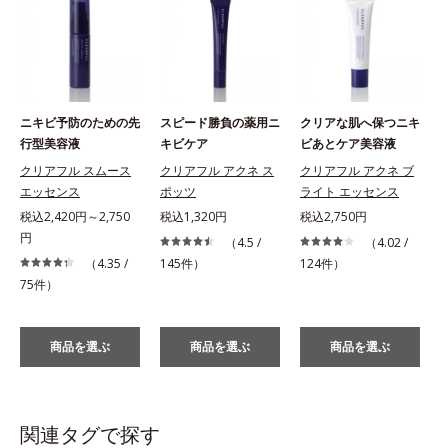
ニキビ予防のための先
スピード勝負の薬用ニ
クリアな肌へ保つニキ
行型美容液
キビケア
ビあとケア美容液
クリアフル スムース
クリアフル アクネ ス
クリアフル アクネ ブ
エッセンス
ポッツ
ライト エッセンス
税込2,420円～2,750
税込1,320円
税込2,750円
円
（4.5 /
（4.02 /
（4.35 /
145件）
124件）
75件）
商品を選ぶ
商品を選ぶ
商品を選ぶ
関連タグで探す