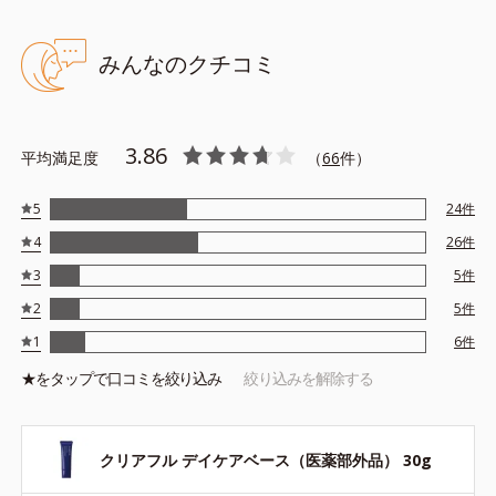
みんなのクチコミ
●無油分、無香料 ●紫外線吸収剤不使用●グリチルリチン酸ジカリウ
ム（甘草由来）配合＝ニキビ・肌荒れ防止薬用成分●マルチカバーリ
ングパウダー配合＝仕上がり向上粉体●紫根エキス配合＝肌コンディ
3.86
平均満足度
ションを整える整肌成分●ヨクイニンエキス配合＝植物性保湿成分●
（
66
件）
浸透型コラーゲン配合＝肌にうるおいを与えふっくら整える保湿成
分●ACケアネットベース＝凹凸を補正し、うるおいを保つ処方●アル
5
24
件
コールフリー●SPF28・PA+++
4
26
件
※アレルギーテスト済＝全ての方にアレルギーが起こらないという
ことではありません。
3
5
件
※ノンコメドジェニックテスト済＝すべての人にコメド（ニキビの
2
5
件
もと）ができないというわけではありません。
1
6
件
★を
タップ
で口コミを絞り込み
絞り込みを解除する
クリアフル デイケアベース（医薬部外品） 30g