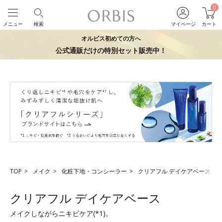
0
メニュー
検索
マイページ
カート
オルビス初めての方へ
公式通販だけの特別セット販売中！
TOP
メイク
化粧下地・コンシーラー
クリアフル デイケアベース
クリアフル デイケアベース
メイクしながらニキビケア(*1)。