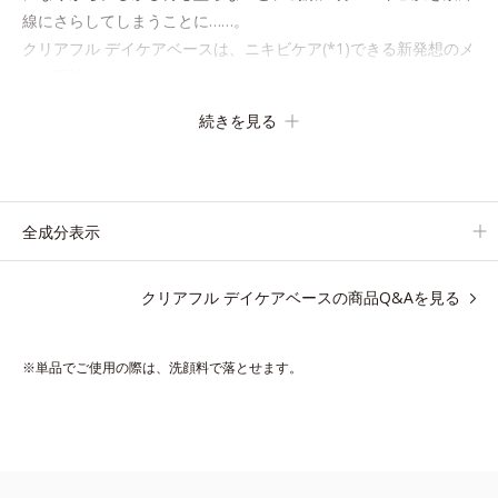
線にさらしてしまうことに……。
クリアフル デイケアベースは、ニキビケア(*1)できる新発想のメ
イク下地。
スキンケアシリーズと同様のニキビケア成分を配合した肌にやさ
続きを見る
しい処方なので、“ニキビをケアしたい”と“肌をキレイに見せた
い”が同時に叶えられます。
ピンク味のあるベージュ色で、塗るとくすみがさっと払われ、肌
が自然とトーンアップ。しっとりとした美しい仕上がりが続きま
全成分表示
す。
SPF28・PA+++で、ニキビ肌を紫外線ダメージからもしっかりガ
クリアフル デイケアベースの商品Q&Aを見る
ードします。
※敏感肌対象パッチテスト済（すべての人に皮膚刺激がおきない
※単品でご使用の際は、洗顔料で落とせます。
というわけではありません）
*1 ニキビ・肌荒れを防ぐ
*2 うるおいによる透明感のある肌