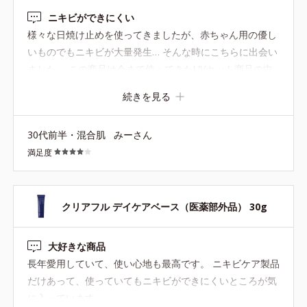
ニキビができにくい
様々な日焼け止めを使ってきましたが、赤ちゃん用の優し
いものでもニキビが大量発生… そんな時にこちらに出会い
ました。 この商品は今まで使ってきたUVカット商品の中
で1番ニキビが出来にくく、安心して使えます。 また、顔
続きを見る
が臭くならないのも大好きなポイント！ 残念なのは白いの
が顔に残って伸びにくいところです。 でもそんなの気にな
30代前半・混合肌
みーさん
らないくらい、肌荒れしにくいところがとにかく好きで
満足度
す。 いらない成分を入れないで欲しいので、リニューアル
はしないでーと思ってます。 日焼け止めでニキビができて
困っている方にオススメです！
クリアフル デイケアベース（医薬部外品） 30g
大好きな商品
長年愛用していて、使い心地も最高です。 ニキビケア製品
だけあって、使っていてもニキビができにくいところが気
に入っています。