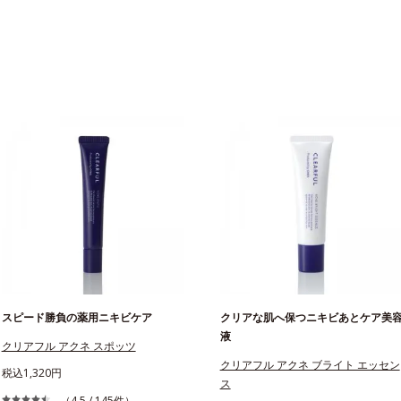
スピード勝負の薬用ニキビケア
クリアな肌へ保つニキビあとケア美
液
クリアフル アクネ スポッツ
クリアフル アクネ ブライト エッセン
税込1,320円
ス
（4.5 / 145件）