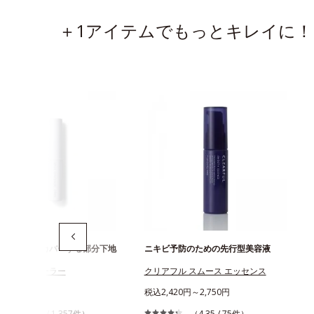
＋1アイテムでもっとキレイに！
ソバカスをカバーする部分下地
ニキビ予防のための先行型美容液
ックコンシーラー
クリアフル スムース エッセンス
430円
税込2,420円～2,750円
（4.27 / 1,357件）
（4.35 / 75件）