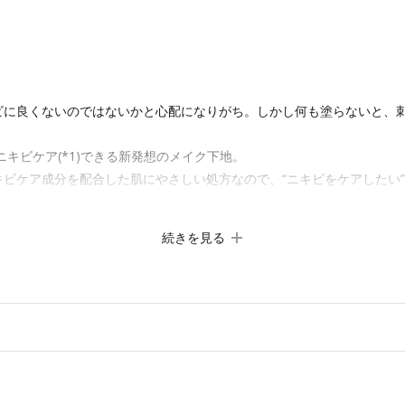
ビに良くないのではないかと心配になりがち。しかし何も塗らないと、
ニキビケア(*1)できる新発想のメイク下地。
ビケア成分を配合した肌にやさしい処方なので、“ニキビをケアしたい”
塗るとくすみがさっと払われ、肌が自然とトーンアップ。しっとりとし
続きを見る
肌を紫外線ダメージからもしっかりガードします。
すべての人に皮膚刺激がおきないというわけではありません）
肌