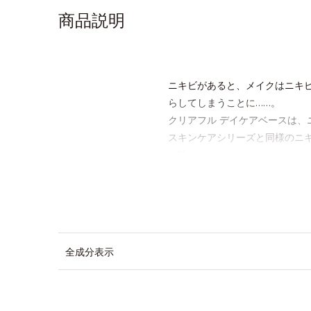
商品説明
ニキビがあると、メイクはニキ
らしてしまうことに……。
クリアフル デイケアベースは、
スキンケアシリーズと同様のニキ
に叶えられます。
ピンク味のあるベージュ色で、
SPF28・PA+++で、ニキビ
※敏感肌対象パッチテスト済（
全成分表示
*1 ニキビ・肌荒れを防ぐ
*2 うるおいによる透明感のある