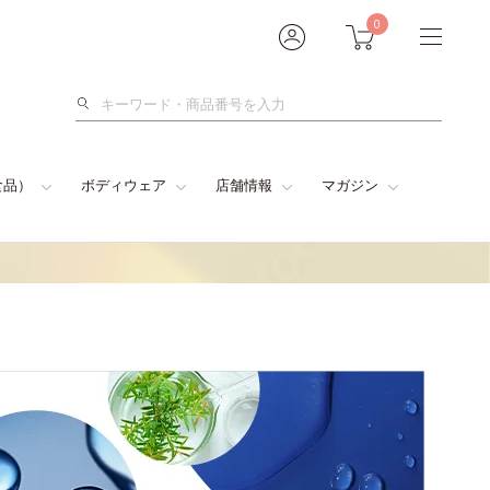
0
検
索
食品）
ボディウェア
店舗情報
マガジン