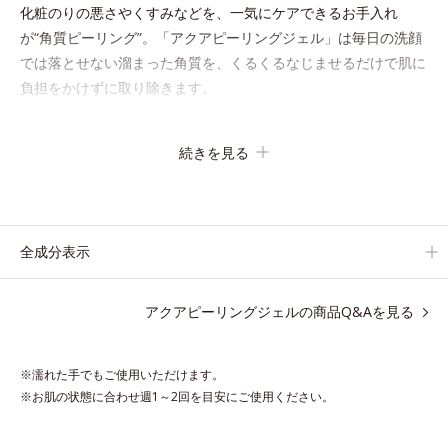
化粧のりの悪さやくすみなどを、一気にケアできるお手入れ
が“角質ピーリング”。「アクアピーリングジェル」は毎日の洗顔
では落とせない溜まった角質を、くるくるなじませるだけで肌に
負担をかけずに取り除きます。
海洋深層水配合の水ベースとアンズ果汁で、角質を自然にはがれ
続きを見る
やすく浮かせてから、「消しゴム」のようにポロポロに巻き込ん
で取り除きます。水を利用して取り除く仕組みなので、強い酸を
使った科学的なピーリングやゴシゴシこする方法と違い、必要以
上に角質を取り過ぎる心配もありません。「ピーリングは初め
全成分表示
て」「刺激が心配…」という方にもおすすめです。
アクアピーリングジェルの商品Q&Aを見る
ピーリング後の肌は、しっとりツルツルの触りごこち。表面の角
質を一枚脱いだ状態だから、化粧水の浸透力もいつもと手応えが
変わります。お肌の状態に合わせて週1～2回の美肌ケア。なめら
※濡れた手でもご使用いただけます。
かで透明感あふれる素肌へ導きます。
※お肌の状態に合わせ週1～2回を目安にご使用ください。
* 乾燥や角質肥厚、キメの乱れによるくすみ