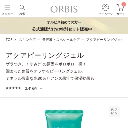
0
メニュー
検索
マイページ
カート
オルビス初めての方へ
公式通販だけの特別セット販売中！
TOP
スキンケア
美容液・スペシャルケア
アクアピーリングジェル
アクアピーリングジェル
ザラつき、くすみ(*)の原因をポロポロ一掃！
溜まった角質をオフするピーリングジェル。
ミネラル豊富な水80％とアンズ果汁で保湿効果も
2,416件