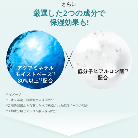
さらに
厳選した2つの成分で
保湿効果も!
* イメージ
*1 水＝基剤、脱塩海水＝保湿成分
*2 海洋深層水を含有した水で構成される保湿ベースの割合
*3 加水分解ヒアルロン酸＝保湿成分