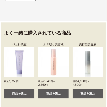
よく一緒に購入されている商品
ジュレ洗顔
ふき取り美容液
先行型美容液
1,760
2,640
4,180
税込
円
税込
円～
税込
円～
2,860
4,500
円
円
商品を選ぶ
商品を選ぶ
商品を選ぶ