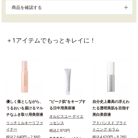
商品を確認する
＋1アイテムでもっとキレイに！
優しく落としながら、
“ピーク肌”をキープす
自分史上最高の冴えわ
うるおいを届けるマル
る日中用美容液
たる透明美肌を目指す
チなふき取り用美容液
美白美容液
オルビスユー デイエ
リッチミルキーリファ
ッセンス
アドバンスド ブライ
イナー
トニング セラム
ー
税込2,970円
税込2,640円～2,860
税込4,620円～8,280
税