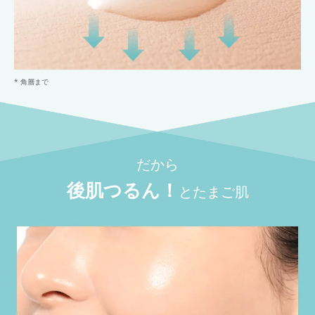
* 角層まで
だから
後肌つるん！
とたまご肌