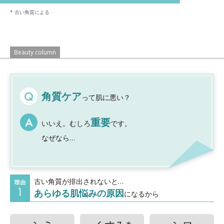
* 古い角質による
Beauty column
角質ケア
って肌に悪い？
重要
いいえ。むしろ
です。
なぜなら…
古い角質が排出されないと…
あらゆる肌悩みの原因
になるから