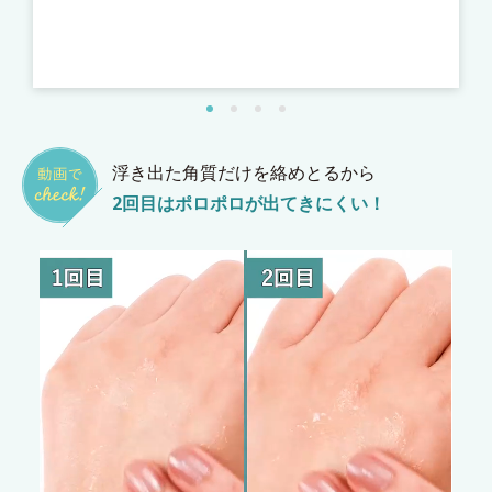
張
*
*
浮き出た角質だけを絡めとるから
2回目はポロポロが出てきにくい！