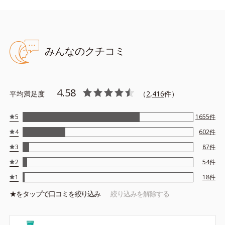
みんなのクチコミ
●無油分、無香料、無着色 ●アクアミネラルモイストベース（海洋深
層水を含有した水で構成される保湿ベース）●リアクトキャッチファ
イバー配合＝古い角質や汚れを除去する成分●アンズ果汁配合＝角質
柔軟効果のある保湿成分●低分子ヒアルロン酸配合＝保湿成分●アル
4.58
コールフリー
平均満足度
（
2,416
件）
※アレルギーテスト済＝全ての方にアレルギーが起こらないという
ことではありません。
5
1655
件
4
602
件
3
87
件
2
54
件
1
18
件
★を
タップ
で口コミを絞り込み
絞り込みを解除する