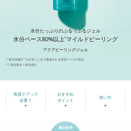
水分たっぷりのぷるっぷるジェル
水分ベース80%以上
マイルドピーリング
*
アクアピーリングジェル
*1
* 海洋深層水
を含有した水で構成される保湿ベースの割合
*1 脱塩海水＝保湿成分
角質ケアって
おすすめ
使い方
必要？
ポイント
累計販売