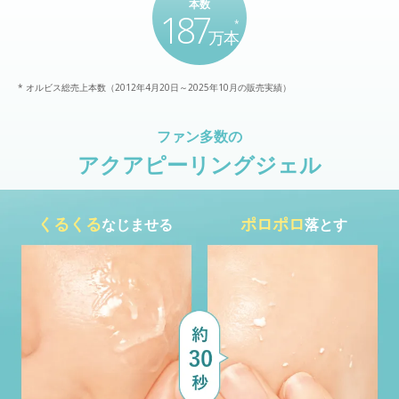
本数
187
*
万本
* オルビス総売上本数（2012年4月20日～2025年10月の販売実績）
ファン多数の
アクアピーリングジェル
くるくる
ポロポロ
なじませる
落とす