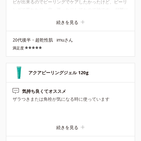
ビが出来るのでピーリングでケアしたかったけど、ピーリ
ングで荒れたり、突っ張ったりしてたので神です。 頻繁に
使うのは怖いので、最初は週一回くらいで、慣れてきたら
続きを見る
（あまりカスが出なくなったら）二週に一回という感じで
使っています。
20代後半・超乾性肌
imuさん
満足度
アクアピーリングジェル 120g
気持ち良くてオススメ
ザラつきまたは角栓が気になる時に使っています
続きを見る