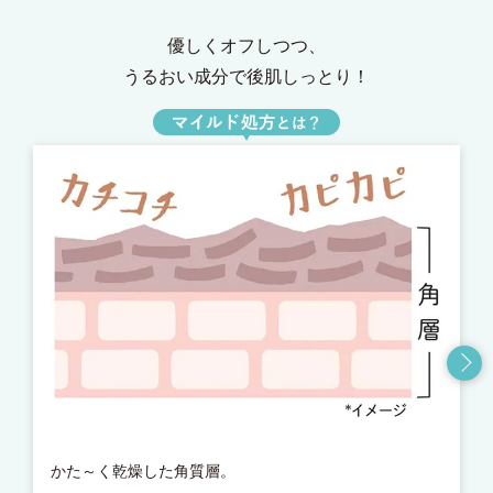
優しくオフしつつ、
うるおい成分で後肌しっとり！
かた～く乾燥した角質層。
ア