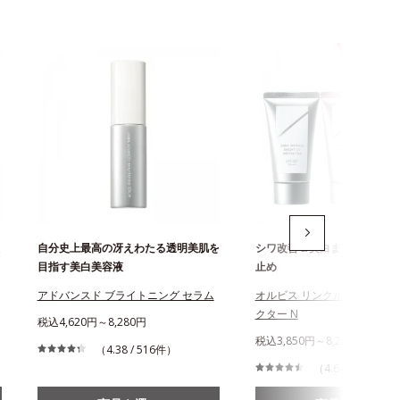
自分史上最高の冴えわたる透明美肌を
シワ改善＆美白まで叶える薬
目指す美白美容液
止め
アドバンスド ブライトニング セラム
オルビス リンクルブライトU
クター N
税込4,620円～8,280円
税込3,850円～8,280円
（4.38 / 516件）
（4.64 / 864件）