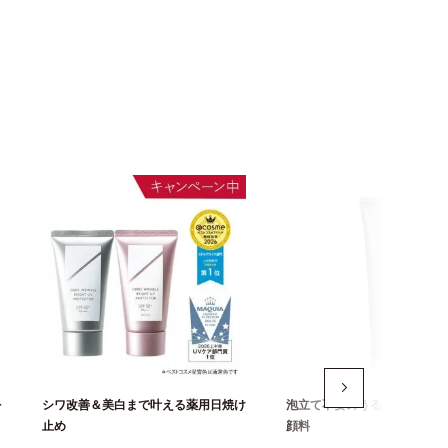
を
シワ改善＆美白まで叶える薬用日焼け
泡立て不要のうるぷるジュレ
止め
顔料