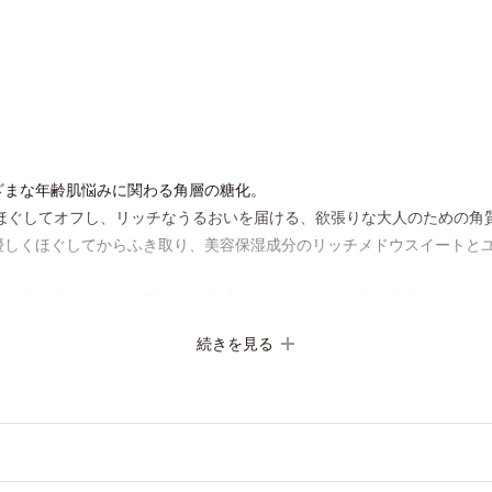
ざまな年齢肌悩みに関わる角層の糖化。
くほぐしてオフし、リッチなうるおいを届ける、欲張りな大人のための角
優しくほぐしてからふき取り、美容保湿成分のリッチメドウスイートと
。
蓄える水性ヴェールを肌の上に形成することで、次に使う化粧水のなじ
かな感触のミルクでやさしくふき取るだけで、ごわつきのない、みずみず
続きを見る
をふき取り、やわらかい肌を保つこと。