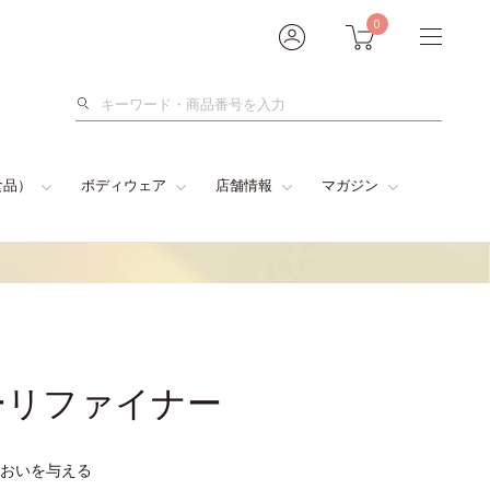
0
検
索
食品）
ボディウェア
店舗情報
マガジン
ーリファイナー
おいを与える