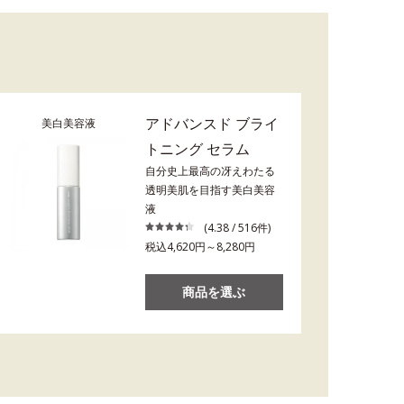
アドバンスド ブライ
美白美容液
トニング セラム
自分史上最高の冴えわたる
透明美肌を目指す美白美容
液
(4.38 / 516件)
税込4,620円～8,280円
商品を選ぶ