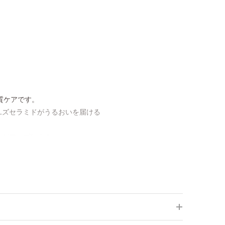
質ケアです。
ユズセラミドがうるおいを届ける
みがアップします。
しいやわ肌を実現します。