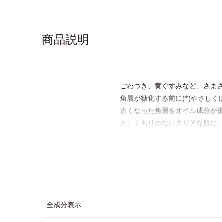
商品説明
ごわつき、黄ぐすみなど、さま
角層が糖化する前に(*)やさし
古くなった角層をオイル成分が
と、くもりのないクリアな肌に
さらにうるおいをキャッチして
週に2～3回、洗顔後にまろや
* 糖化する前の古くなった角層
全成分表示