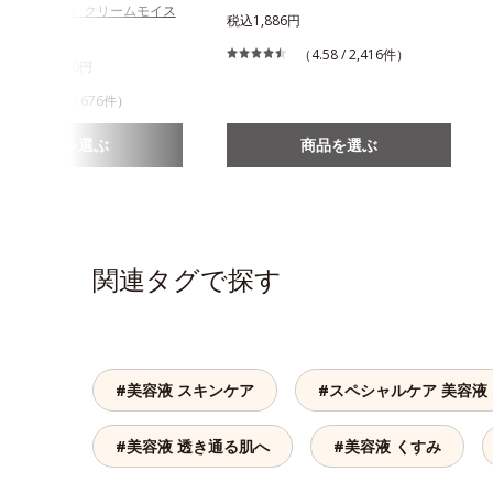
スユー ドット クリームモイス
税込1,886円
イザー
（4.58 / 2,416件）
630円～3,960円
（4.22 / 676件）
商品を選ぶ
商品を選ぶ
関連タグで探す
#美容液 スキンケア
#スペシャルケア 美容液
#美容液 透き通る肌へ
#美容液 くすみ