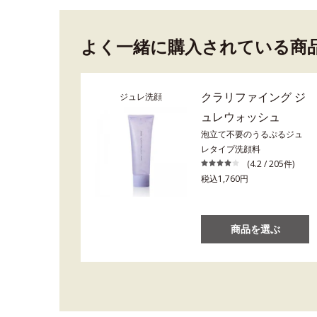
よく一緒に購入されている商
クラリファイング ジ
ジュレ洗顔
ュレウォッシュ
泡立て不要のうるぷるジュ
レタイプ洗顔料
(4.2 / 205件)
税込1,760円
商品を選ぶ