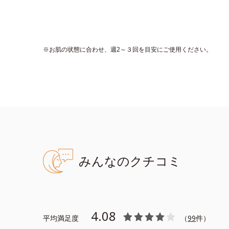
●無香料、無着色 ●酸化しやすい
●リッチメドウスイート※1＝明
●ユズセラミド※2＝うるおって
●疑似角層膜成分※3＝うるおい
●固くなった角層を柔らかくする成
※お肌の状態に合わせ、週2～３回を目安にご使用ください。
※アレルギーテスト済み（すべて
※1 セイヨウナツユキソウ花エキ
※アレルギーテスト済＝全ての方
みんなのクチコミ
4.08
平均満足度
（
99
件）