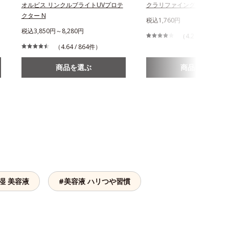
オルビス リンクルブライトUVプロテ
クラリファイング ジュレウォ
クター N
税込1,760円
税込3,850円～8,280円
（4.2 / 205件）
（4.64 / 864件）
商品を選ぶ
商品を選ぶ
湿 美容液
#美容液 ハリつや習慣