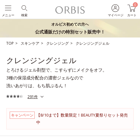
0
メニュー
検索
マイページ
カート
オルビス初めての方へ
公式通販だけの特別セット販売中！
TOP
スキンケア
クレンジング
クレンジングジェル
クレンジングジェル
とろけるジェル剤型で、こすらずにメイクをオフ。
3種の保湿成分配合の濃密ジェルなので
洗いあがりは、もち肌ぷるん！
291件
【8/10まで】数量限定！BEAUTY夏祭りセット発売
キャンペーン
中