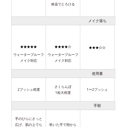
体温でとろける
メイク落ち
ウォータープルーフ
ウォータープルーフ
メイク対応
メイク対応
使用量
さくらんぼ
さ
2プッシュ程度
1〜2プッシュ
1粒大程度
手順
手のひらにさっと
広げ、肌の上でら
乾いた手で頬から