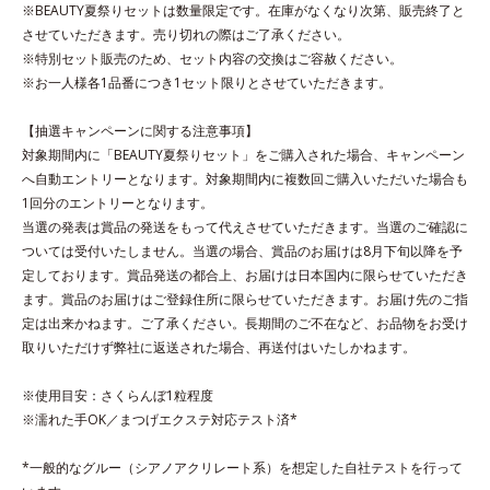
ゲン、ローヤルゼリーエキス配合＝保湿成分●グリチルリチン酸ジカ
※BEAUTY夏祭りセットは数量限定です。在庫がなくなり次第、販売終了と
リウム配合＝肌をすこやかに整える成分●植物性洗浄成分（ヤシ油由
させていただきます。売り切れの際はご了承ください。
来）配合●アルコールフリー●弱酸性
※特別セット販売のため、セット内容の交換はご容赦ください。
※アレルギーテスト済＝全ての方にアレルギーが起こらないという
※お一人様各1品番につき1セット限りとさせていただきます。
ことではありません。
※ノンコメドジェニックテスト済＝すべての人にコメド（ニキビの
【抽選キャンペーンに関する注意事項】
もと）ができないというわけではありません。
対象期間内に「BEAUTY夏祭りセット」をご購入された場合、キャンペーン
へ自動エントリーとなります。対象期間内に複数回ご購入いただいた場合も
1回分のエントリーとなります。
当選の発表は賞品の発送をもって代えさせていただきます。当選のご確認に
ついては受付いたしません。当選の場合、賞品のお届けは8月下旬以降を予
定しております。賞品発送の都合上、お届けは日本国内に限らせていただき
ます。賞品のお届けはご登録住所に限らせていただきます。お届け先のご指
定は出来かねます。ご了承ください。長期間のご不在など、お品物をお受け
取りいただけず弊社に返送された場合、再送付はいたしかねます。
※使用目安：さくらんぼ1粒程度
※濡れた手OK／まつげエクステ対応テスト済*
*一般的なグルー（シアノアクリレート系）を想定した自社テストを行って