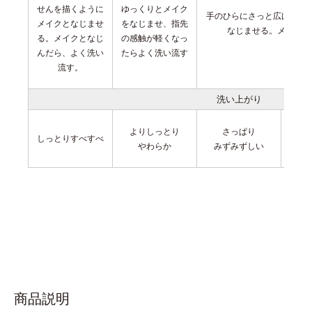
せんを描くように
ゆっくりとメイク
手のひらにさっと広げ、肌
メイクとなじませ
をなじませ、指先
なじませる。
メイクと
る。メイクとなじ
の感触が軽くなっ
んだら、よく洗い
たらよく洗い流す
流す。
洗い上がり
よりしっとり
さっぱり
しっとりすべすべ
やわらか
みずみずしい
商品説明