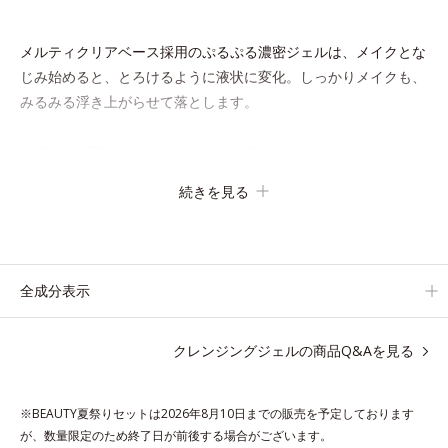
メルティクリアベース採用のぷるぷる濃密ジェルは、メイクとな
じみ始めると、とろけるように液状に変化。しっかりメイクも、
みるみる浮き上がらせて落とします。
ヒアルロン酸ナトリウム、マリンコラーゲン(*)、ローヤルゼリ
ーエキス配合で、洗い上がりはしっとりもちもち。濡れた手でも
続きを見る
OKなので、お風呂場でもお使いいただけます。
* 水溶性コラーゲン
全成分表示
各商品の詳しい情報は商品ページをご覧ください。
・BEAUTY夏祭りは、
こちら
クレンジングジェルの商品Q&Aを見る
※BEAUTY夏祭りセットは2026年8月10日までの販売を予定しております
●無油分、無香料、無着色 ●ヒアルロン酸ナトリウム、マリンコラー
が、数量限定のため終了日が前後する場合がございます。