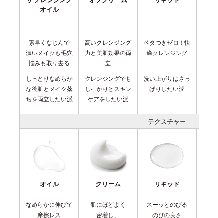
オイル
素早くなじんで
高いクレンジング
ベタつきゼロ！快
贅沢
濃いメイクも毛穴
力と美肌効果の両
適クレンジング
悩みも取り去る
立
しっとりなめらか
クレンジングでも
洗い上がりはさっ
後肌
な後肌とメイク落
しっかりとスキン
ぱりしたい派
ちり
ちを両立したい派
ケアをしたい派
テクスチャー
オイル
クリーム
リキッド
なめらかに伸びて
肌にほどよく
スーッとのびる
ぷ
摩擦レス
密着し、
のびの良さ
弾力