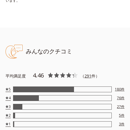
います。
みんなのクチコミ
4.46
平均満足度
（
291
件）
5
180
件
4
76
件
3
27
件
2
5
件
1
3
件