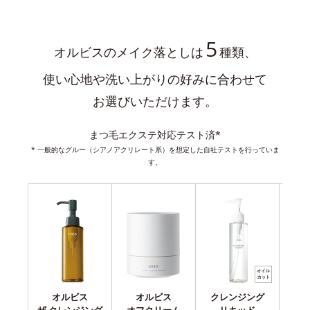
5
オルビスのメイク落としは
種類、
使い心地や洗い上がりの好みに合わせて
お選びいただけます。
まつ毛エクステ対応テスト済*
* 一般的なグルー（シアノアクリレート系）を想定した自社テストを行っていま
す。
オルビス
オルビス
クレンジング
ク
ザ クレンジング
オフクリーム
リキッド