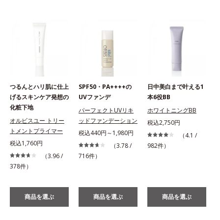
つるんとハリ肌に仕上
SPF50・PA++++の
日中美白まで叶える1
げるスキンケア発想の
UVファンデ
本6役BB
化粧下地
パーフェクトUVリキ
ホワイトニングBB
オルビスユー トリー
ッドファンデーション
税込2,750円
トメントプライマー
税込440円～1,980円
（4.1 /
税込1,760円
（3.78 /
982件）
（3.96 /
716件）
378件）
商品を選ぶ
商品を選ぶ
商品を選ぶ