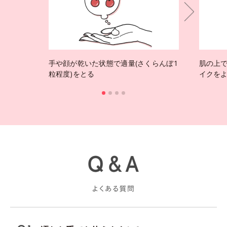
手や顔が乾いた状態で適量(さくらんぼ1
肌の上
粒程度)をとる
イクを