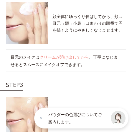
顔全体にゆっくり伸ばしてから、頬→
目元→額→小鼻→口まわりの順番で円
を描くようにやさしくなじませます。
目元のメイクは
クリームが溶け出してから
、丁寧になじま
せるとスムーズにメイクオフできます。
STEP3
クリームが肌の上でメイク汚れを巻き
パウダーの色選びについてご
こむと軽い感触に変わります。
感触が
案内します。
軽くなったら洗い流しのサインです。