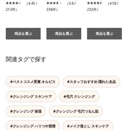
（4.45 /
（3.8 /
（4.58 /
1
213件）
338件）
232件）
商品を選ぶ
商品を選ぶ
商品を選ぶ
関連タグで探す
#ベストコスメ受賞 オルビス
#スタッフおすすめ 隠れた名品
#クレンジング スキンケア
#毛穴 クレンジング
#クレンジング 保湿
#クレンジング 毛穴つるん肌
#クレンジング ハリつや習慣
#メイク落とし スキンケア