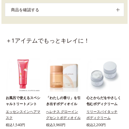
商品を確認する
＋1アイテムでもっとキレイに！
お風呂で使えるスペシ
「わたしの香り」を引
心とからだをやさしく
ャルトリートメント
き出すボディオイル
包むボディクリーム
エッセンスインヘアマ
へレナス グローイン
リリースバイタッチ
スク
グセントボディオイル
ボディクリーム
税込1,540円
税込3,960円
税込2,200円