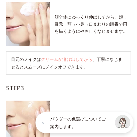
顔全体にゆっくり伸ばしてから、頬→
目元→額→小鼻→口まわりの順番で円
を描くようにやさしくなじませます。
目元のメイクは
クリームが溶け出してから
、丁寧になじま
せるとスムーズにメイクオフできます。
STEP3
クリームが肌の上でメイク汚れを巻き
パウダーの色選びについてご
こむと軽い感触に変わります。
感触が
案内します。
軽くなったら洗い流しのサインです。