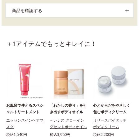
商品を確認する
＋1アイテムでもっとキレイに！
お風呂で使えるスペシ
「わたしの香り」を引
心とからだをやさしく
ャルトリートメント
き出すボディオイル
包むボディクリーム
エッセンスインヘアマ
へレナス グローイン
リリースバイタッチ
スク
グセントボディオイル
ボディクリーム
税込1,540円
税込3,960円
税込2,200円