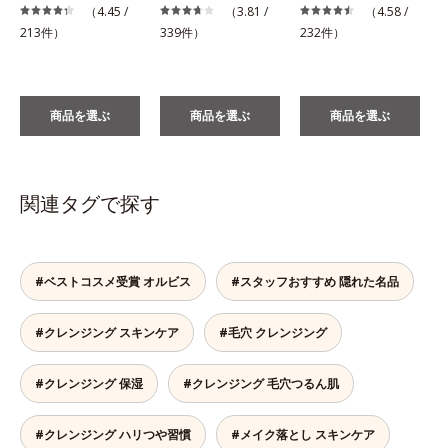
（4.45 /
（3.81 /
（4.58 /
1
213件）
339件）
232件）
商品を選ぶ
商品を選ぶ
商品を選ぶ
関連タグで探す
#ベストコスメ受賞 オルビス
#スタッフおすすめ 隠れた名品
#クレンジング スキンケア
#毛穴 クレンジング
#クレンジング 保湿
#クレンジング 毛穴つるん肌
#クレンジング ハリつや習慣
#メイク落とし スキンケア