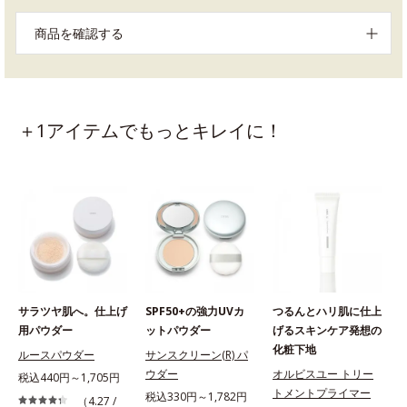
商品を確認する
＋1アイテムでもっとキレイに！
サラツヤ肌へ。仕上げ
SPF50+の強力UVカ
つるんとハリ肌に仕上
用パウダー
ットパウダー
げるスキンケア発想の
化粧下地
ルースパウダー
サンスクリーン(R) パ
ウダー
オルビスユー トリー
税込440円～1,705円
トメントプライマー
税込330円～1,782円
（4.27 /