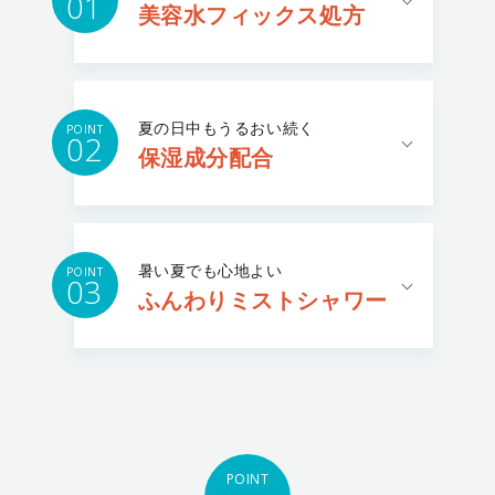
01
美容水フィックス処方
夏の日中もうるおい続く
POINT
02
保湿成分配合
暑い夏でも心地よい
POINT
03
ふんわりミストシャワー
POINT