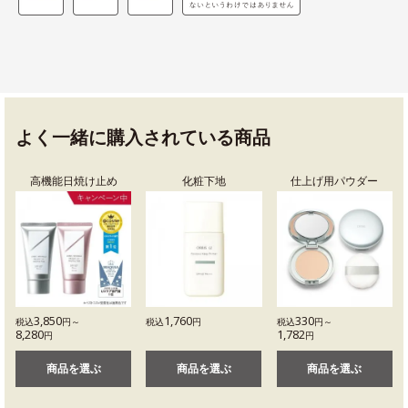
よく一緒に購入されている商品
高機能日焼け止め
化粧下地
仕上げ用パウダー
3,850
1,760
330
税込
円～
税込
円
税込
円～
8,280
1,782
円
円
商品を選ぶ
商品を選ぶ
商品を選ぶ