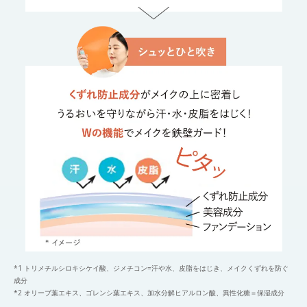
*1 トリメチルシロキシケイ酸、ジメチコン=汗や水、皮脂をはじき、メイクくずれを防ぐ
成分
*2 オリーブ葉エキス、ゴレンシ葉エキス、加水分解ヒアルロン酸、異性化糖＝保湿成分