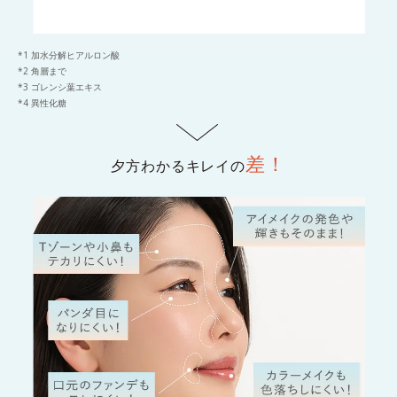
*1 加水分解ヒアルロン酸
*2 角層まで
*3 ゴレンシ葉エキス
*4 異性化糖
差！
夕方わかるキレイの