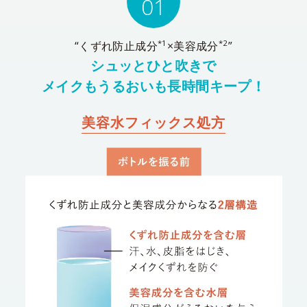
01
*1
*2
“くずれ防止成分
×美容成分
”
シュッとひと吹きで
メイクもうるおいも長時間キープ！
美容水フィックス処方