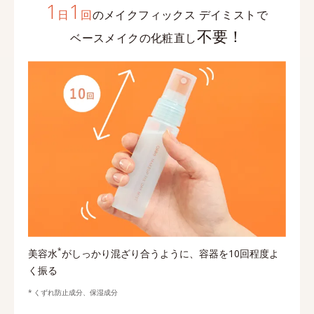
1
1
日
回
のメイクフィックス デイミストで
不要！
ベースメイクの化粧直し
*
美容水
がしっかり混ざり合うように、容器を10回程度よ
く振る
くずれ防止成分、保湿成分