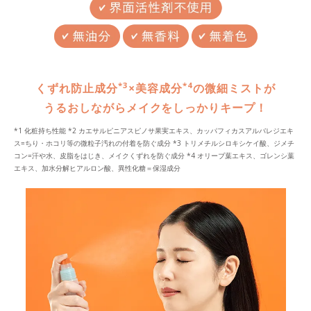
*3
*4
くずれ防止成分
×美容成分
の微細ミストが
うるおしながらメイクをしっかりキープ！
*1 化粧持ち性能 *2 カエサルピニアスピノサ果実エキス、カッパフィカスアルバレジエキ
ス=ちり・ホコリ等の微粒子汚れの付着を防ぐ成分 *3 トリメチルシロキシケイ酸、ジメチ
コン=汗や水、皮脂をはじき、メイクくずれを防ぐ成分 *4 オリーブ葉エキス、ゴレンシ葉
エキス、加水分解ヒアルロン酸、異性化糖＝保湿成分