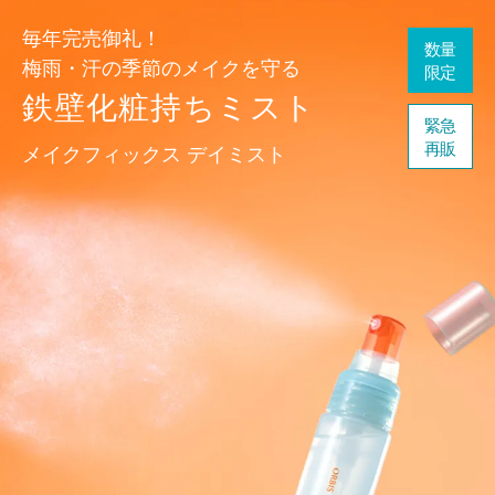
毎年完売御礼！
数量
梅雨・汗の季節のメイクを守る
限定
鉄壁化粧持ちミスト
緊急
再販
メイクフィックス デイミスト