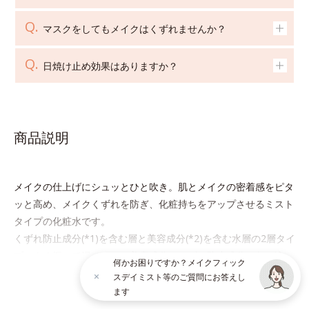
マスクをしてもメイクはくずれませんか？
日焼け止め効果はありますか？
商品説明
メイクの仕上げにシュッとひと吹き。肌とメイクの密着感をピタ
ッと高め、メイクくずれを防ぎ、化粧持ちをアップさせるミスト
タイプの化粧水です。
くずれ防止成分(*1)を含む層と美容成分(*2)を含む水層の2層タイ
プ。よく振って混ぜると、美容成分がくずれ防止成分を包み込
何かお困りですか？メイクフィック
み、メイクの上にピタッと密着。くずれ防止成分が汗・水・皮脂
スデイミスト等のご質問にお答えし
続きを見る
をはじきながら、美容成分がうるおいをキープ。Wの機能でメイ
ます
クをくずさずガードします。