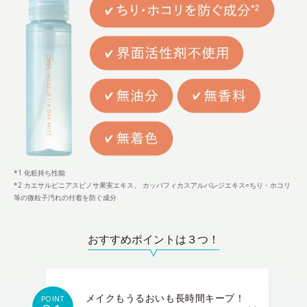
*1 化粧持ち性能
*2 カエサルピニアスピノサ果実エキス、 カッパフィカスアルバレジエキス=ちり・ホコリ
等の微粒子汚れの付着を防ぐ成分
おすすめポイントは３つ！
メイクもうるおいも長時間キープ！
POINT