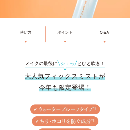
使い方
ポイント
Q＆A
▼
▼
▼
メイクの最後に
シュっ
とひと吹き！
大人気フィックスミストが
今年も限定登場！