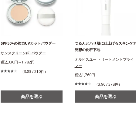
SPF50+の強力UVカットパウダー
つるんとハリ肌に仕上げるスキンケ
発想の化粧下地
サンスクリーン(R) パウダー
オルビスユー トリートメントプライ
税込330円～1,782円
マー
（3.83 / 210件）
税込1,760円
（3.96 / 378件）
商品を選ぶ
商品を選ぶ