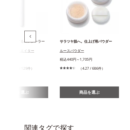
を光で解決するコンシーラー
サラツヤ肌へ。仕上げ用パウダー
リキッドクリエイター
ルースパウダー
980円
税込440円～1,705円
（3.62 / 129件）
（4.27 / 686件）
商品を選ぶ
商品を選ぶ
関連タグで探す