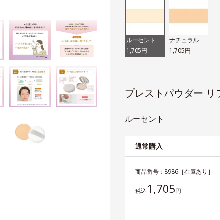
ルーセント
ナチュラル
1,705円
1,705円
プレストパウダー リ
ルーセント
通常購入
商品番号：
8986
［在庫あり］
1,705
税込
円