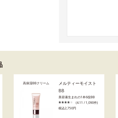
品
メルティーモイスト
高保湿BBクリーム
BB
美容液生まれの1本6役BB
(4.11 / 1,090件)
税込2,750円