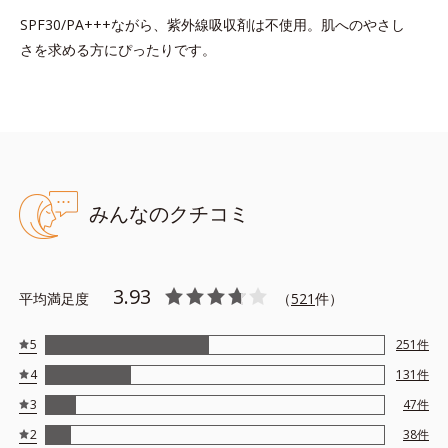
SPF30/PA+++ながら、紫外線吸収剤は不使用。肌へのやさし
さを求める方にぴったりです。
みんなのクチコミ
3.93
平均満足度
（
521
件）
5
251
件
4
131
件
3
47
件
2
38
件