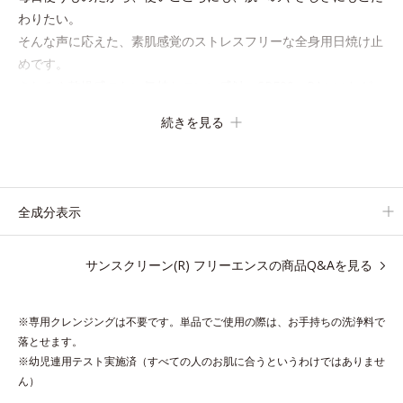
わりたい。
そんな声に応えた、素肌感覚のストレスフリーな全身用日焼け止
めです。
きしみや乾燥感のない気持ちのいい感触。SPF30・PA+++なが
ら、紫外線吸収剤は不使用。
続きを見る
敏感ぎみな肌の方もお子様にも安心の、やさしい使いごこちで
す。
全成分表示
●無油分、無香料、無着色 ●紫外線吸収剤不使用●ハイブリッドルー
サンスクリーン(R) フリーエンスの商品Q&Aを見る
セントパウダー配合＝紫外線〔UV-A･B〕散乱剤●立体スキンベール
処方＝立体構造を有し、なめらかで柔らかい感触を保つ処方●NMF類
似成分＝保湿成分●SPF30 PA+++
※専用クレンジングは不要です。単品でご使用の際は、お手持ちの洗浄料で
※アレルギーテスト済＝全ての方にアレルギーが起こらないという
落とせます。
ことではありません。
※幼児連用テスト実施済（すべての人のお肌に合うというわけではありませ
ん）