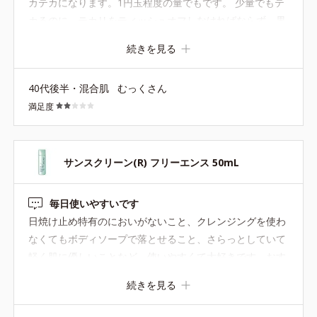
カテカになります。1円玉程度の量でもです。 少量でもテ
カるのに、テカリをティッシュオフしなければならず、果
たしてきちんとUVカットしてくれるのかな？と思ってしま
続きを見る
います。 リピなしです。
40代後半・混合肌
むっくさん
満足度
サンスクリーン(R) フリーエンス 50mL
毎日使いやすいです
日焼け止め特有のにおいがないこと、クレンジングを使わ
なくてもボディソープで落とせること、さらっとしていて
軽く肌に優しいことなど、使いやすくて大好きです。おす
すめです！
続きを見る