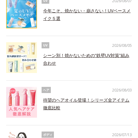
2026/08/07
UV
今年こそ、焼かない・崩さない！UVベースメ
イク５選
2026/08/05
UV
シーン別！焼かないための“鉄壁UV対策”組み
合わせ
2026/08/03
ヘア
待望のヘアオイル登場！シリーズ全アイテム
徹底比較
2026/07/13
ボディ