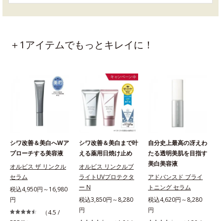
＋1アイテムでもっとキレイに！
シワ改善＆美白へWア
シワ改善＆美白まで叶
自分史上最高の冴えわ
プローチする美容液
える薬用日焼け止め
たる透明美肌を目指す
美白美容液
オルビス ザ リンクル
オルビス リンクルブ
セラム
ライトUVプロテクタ
アドバンスド ブライ
ー N
トニング セラム
税込4,950円～16,980
円
税込3,850円～8,280
税込4,620円～8,280
円
円
（4.5 /