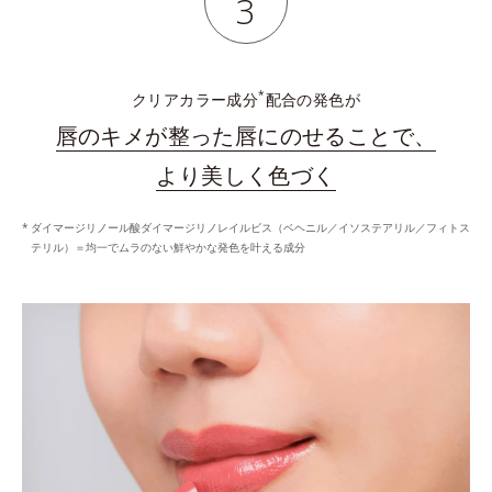
3
*
クリアカラー成分
配合の発色が
唇のキメが整った唇にのせることで、
より美しく色づく
ダイマージリノール酸ダイマージリノレイルビス（ベヘニル／イソステアリル／フィトス
テリル）＝均一でムラのない鮮やかな発色を叶える成分