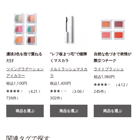
濃淡2色を指で重ねる
“レフ板まつ毛”で瞳輝
自然な色づきで表情が
だけ
くマスカラ
際立つチーク
ツイングラデーション
イルミラッシュマスカ
ライトブラッシュ
アイカラー
ラ
税込1,980円
税込1,100円
税込1,430円
（4.12 /
（4.21 /
（3.06 /
245件）
736件）
302件）
商品を選ぶ
商品を選ぶ
商品を選ぶ
関連タグで探す