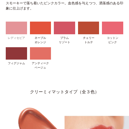
スモーキーで落ち着いたピンクカラー。血色感を与えつつ、洒落感のある印
象に仕上げます。
レディセピア
ネーブル
プラム
チェリー
コットン
オレンジ
リゾート
トルテ
ピンク
フィグジャム
アンティーク
ベージュ
クリーミィマットタイプ（全３色）