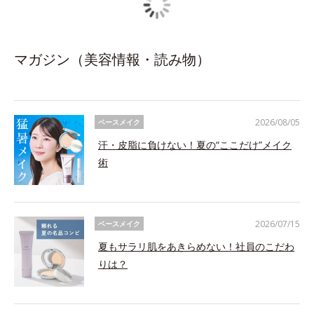
マガジン（美容情報・読み物）
2026/08/05
ベースメイク
汗・皮脂に負けない！夏の“ここだけ”メイク
術
2026/07/15
ベースメイク
夏もサラリ肌をあきらめない！社員のこだわ
りは？