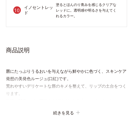
塗るとほんのり青みを感じるクリアな
イノセントレッ
レッドに。透明感や明るさを与えてく
ド
れるカラー。
商品説明
唇にたっぷりうるおいを与えながら鮮やかに色づく、スキンケア
発想の美発色ルージュ(口紅)です。
荒れやすいデリケートな唇のキメを整えて、リップの土台をつく
ります。
乾燥や凹凸などの唇悩みを解決(*1)する「リップトリートメント
成分(*2)」や、鮮やかな発色で、均一な質感に整った唇にのせる
続きを見る
ことでより美しく色づく「クリアカラー成分(*3)」を配合。さら
に吐息や飲み物の水分を取り込んでリップの密着性を高める「ウ
ォーターゲル成分(*4）」で、マスクに色移りもしにくい仕様で