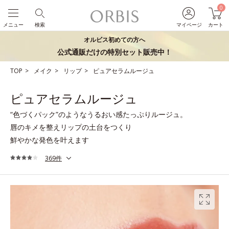
0
メニュー
検索
マイページ
カート
オルビス初めての方へ
公式通販だけの特別セット販売中！
TOP
メイク
リップ
ピュアセラムルージュ
ピュアセラムルージュ
“色づくパック”のようなうるおい感たっぷりルージュ。
唇のキメを整えリップの土台をつくり
鮮やかな発色を叶えます
369件