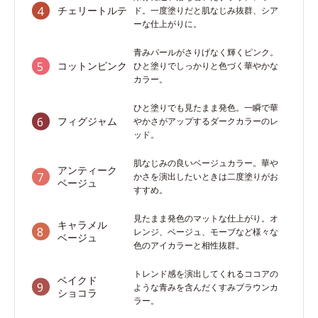
チェリートルテ
ド。一度塗りだと肌なじみ抜群、シア
ーな仕上がりに。
青みパールがさりげなく輝くピンク。
コットンピンク
ひと塗りでしっかりと色づく華やかな
カラー。
ひと塗りでも見たまま発色。一瞬で華
フィグジャム
やかさがアップするダークカラーのレ
ッド。
肌なじみの良いベージュカラー。華や
アンティーク
かさを演出したいときは二度塗りがお
ベージュ
すすめ。
見たまま発色のマットな仕上がり。オ
キャラメル
レンジ、ベージュ、モーブなど様々な
ベージュ
色のアイカラーと相性抜群。
トレンド感を演出してくれるココアの
ベイクド
ような青みを含んだくすみブラウンカ
ショコラ
ラー。