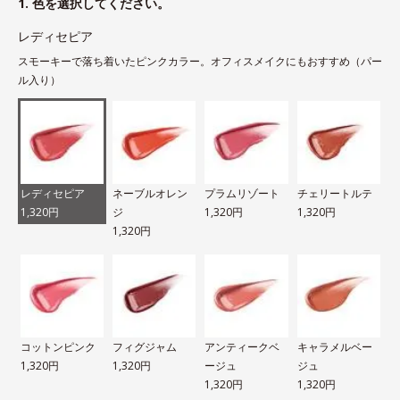
1. 色を選択してください。
レディセピア
スモーキーで落ち着いたピンクカラー。オフィスメイクにもおすすめ（パー
ル入り）
レディセピア
ネーブルオレン
プラムリゾート
チェリートルテ
1,320円
ジ
1,320円
1,320円
1,320円
コットンピンク
フィグジャム
アンティークベ
キャラメルベー
1,320円
1,320円
ージュ
ジュ
1,320円
1,320円