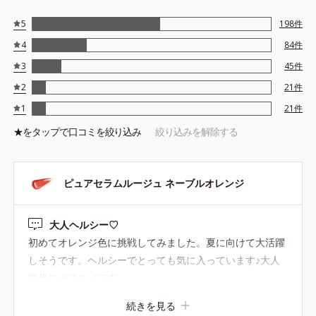
ちを叶える成分
●クリアカラー成分*3配合＝均一でムラのない鮮やかな発色を叶え
5
198
件
る成分
4
84
件
●特殊コーティング処理色素*4使用
3
45
件
●特殊コーティング処理パール*5使用
2
21
件
*1 シリカ、酸化チタン、トリエトキシカプリリルシラン、アルニカ
1
21
件
花エキス
*2 ラウリルPEG-10トリス（トリメチルシロキシ）シリルエチルジ
★を
タップ
で口コミを絞り込み
絞り込みを解除する
メチコン
*3 ダイマージリノール酸ダイマージリノレイルビス（べヘニル／イ
ソステアリル／フィトステリル）
ピュアセラムルージュ ネーブルオレンジ
*4 トリエトキシカプリリルシラン
*5 ジメチコン
大人ヘルシー♡
※アレルギーテスト済＝全ての方にアレルギーが起こらないという
初めてオレンジ色に挑戦してみました。夏に向けて大活躍
ことではありません。
※アレルギーテスト済＝全ての方にアレルギーが起こらないという
しそうです。ヘルシーでとっても気に入っています♪大人
ことではありません。
世代にオススメです。
続きを見る