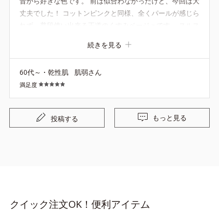
昔から好きな色です。 前は似合わなかったけど、今回は大
丈夫でした！ コットンピンクと同様、全くパールが感じら
れず、普段使い出来る王道のくすみベージュです。 スルス
ル塗れるところも良いですね！
続きを見る
60代～・乾性肌
肌弱さん
満足度
もっと見る
投稿する
クイック注文OK！便利アイテム