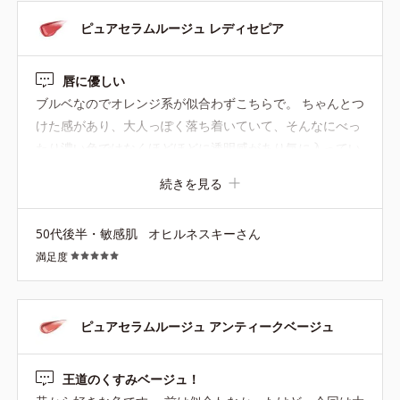
ピュアセラムルージュ レディセピア
唇に優しい
ブルベなのでオレンジ系が似合わずこちらで。 ちゃんとつ
けた感があり、大人っぽく落ち着いていて、そんなにべっ
たり濃い色ではなくほどほどに透明感があり気に入ってい
ます。 オルビスさん以外の口紅では荒れたり痒くなること
続きを見る
がほとんどなので、たまに試しては懲りてまたこちらに戻
ってきます。 色落ちのしにくさやカップへのつきやすさ
50代後半・敏感肌
オヒルネスキーさん
は、それほど優秀ではないかもしれませんが、リップクリ
満足度
ームで下地を作らなくても潤い、皮が剥けたりすることも
なく唇に優しいのでやはりオルビスさんの商品が一番好き
です。
ピュアセラムルージュ アンティークベージュ
王道のくすみベージュ！