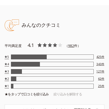
※アレルギーテスト済＝全ての方にアレルギーが起こらないという
ことではありません。
みんなのクチコミ
4.1
平均満足度
（
982
件）
5
425
件
4
343
件
3
127
件
2
62
件
1
25
件
★を
タップ
で口コミを絞り込み
絞り込みを解除する