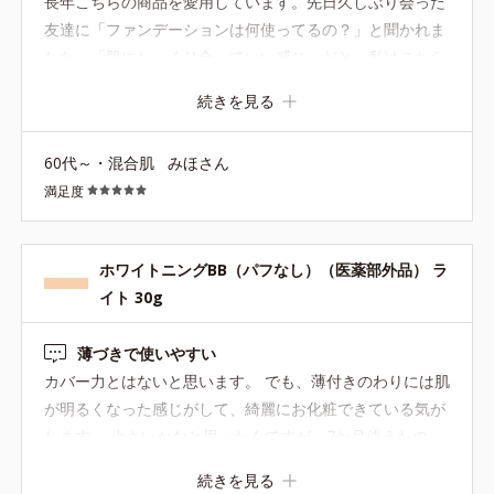
長年こちらの商品を愛用しています。先日久しぶり会った
友達に「ファンデーションは何使ってるの？」と聞かれま
した。「肌にしっくり合っていい感じ」だと。私はこちら
のBBクリームを基礎化粧品の後に塗って家にいる時はそ
続きを見る
のままで過ごし、外出する時は薄ーくファンデーションを
刷毛で着けて終わりです。年齢を重ねて特にこの薄化粧が
60代～・混合肌
みほさん
気に入っています。 もちろんオルビスの商品で長年使って
満足度
いることを伝えました！
ホワイトニングBB（パフなし）（医薬部外品） ラ
イト 30g
薄づきで使いやすい
カバー力とはないと思います。 でも、薄付きのわりには肌
が明るくなった感じがして、綺麗にお化粧できている気が
します。 小さいかなと思ったんですが、7か月使えたの
で、コスパもいいです。
続きを見る