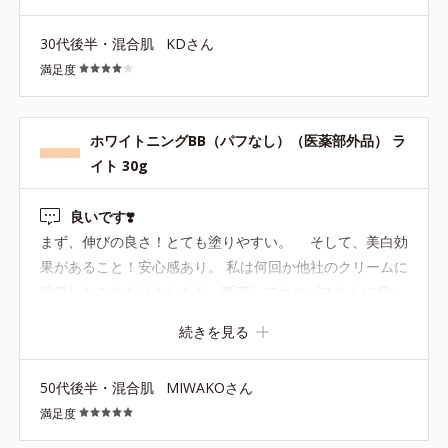
30代後半・混合肌
KDさん
満足度
ホワイトニングBB（パフなし）（医薬部外品） ラ
イト 30g
良いです❣️
まず、伸びの良さ！とても塗りやすい。 そして、美白効
果があること！安心感あり。 私は何回か他社のクリームに
浮気したことありましたが、断言してオルビスさんに戻っ
てまいります。 目の下のクマも消してくれて、本当に重宝
続きを見る
物だと断言します。欲を言えば、もう少し量が入っていれ
ば良いのですが… それはさておき、基礎化粧品も含めて、
50代後半・混合肌
MIWAKOさん
オルビス最高❤️
満足度