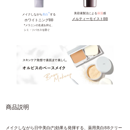
*
美容液製法による
保湿
感
メイクしながら
美白
する
メルティーモイストBB
ホワイトニングBB
*メラニンの生成を抑え、
シミ・ソバカスを防ぐ
商品説明
メイクしながら日中美白(*)効果も発揮する、薬用美白BBクリー