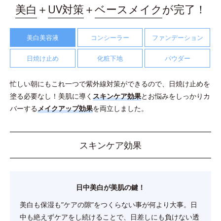
美白
＋
UV対策
＋
ベースメイク
が完了！
美白美容液
コンシーラー
ファンデーション
日焼け止め
化粧下地
パウダー
忙しい朝にもこれ一つで紫外線対策ができるので、日焼け止めを
塗る必要なし！
美肌に導く
スキンケア効果
とお悩みをしっかりカ
バーする
メイクアップ効果
を両立しました。
スキンケア効果
日中美白が美肌の鍵！
美白も保湿も”ケアの隙”をつくらない事が何より大事。
日
中も絶えずケアをし続けることで、日差しにも負けない透