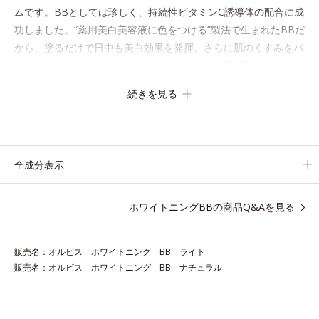
ムです。BBとしては珍しく、持続性ビタミンC誘導体の配合に成
功しました。“薬用美白美容液に色をつける”製法で生まれたBBだ
から、塗るだけで日中も美白効果を発揮。さらに肌のくすみをパ
ッと飛ばし、皮脂テカを防ぎながら明るい肌を長時間キープしま
す。
続きを見る
これ1つで、美白美容液・日焼け止め・化粧下地・ファンデ―シ
ョン・コンシーラー・パウダーを兼ねる1本6役。時短メイクが叶
います。
全成分表示
* メラニンの生成を抑え、シミ・ソバカスを防ぐ
ホワイトニングBBの商品Q&Aを見る
●無香料 ●酸化しやすい油分不使用 ●紫外線吸収剤不使用 ●持続性
ビタミンＣ誘導体配合＝薬用美白成分 ●ブライトカバーパウダー、
販売名：オルビス ホワイトニング BB ライト
素肌コーティング毛穴隠しパウダー配合＝仕上がり・カバー力向上
販売名：オルビス ホワイトニング BB ナチュラル
粉体 ●化粧崩れ防止パウダー配合＝化粧持ち向上粉体 ●真珠エキス配
合＝保湿成分 ●肌環境コントロールパウダー配合＝肌表面の水分調
整効果のある粉体 ●SPF40・PA+++