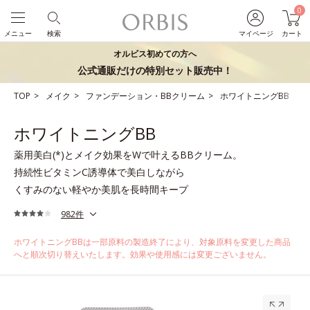
0
メニュー
検索
マイページ
カート
オルビス初めての方へ
公式通販だけの特別セット販売中！
TOP
メイク
ファンデーション・BBクリーム
ホワイトニングBB
ホワイトニングBB
薬用美白(*)とメイク効果をWで叶えるBBクリーム。
持続性ビタミンC誘導体で美白しながら
くすみのない軽やか美肌を長時間キープ
982件
ホワイトニングBBは一部原料の製造終了により、対象原料を変更した商品
へと順次切り替えいたします。効果や使用感には変更ございません。