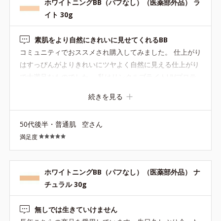
ホワイトニングBB（パフなし）（医薬部外品） ラ
イト 30g
素肌をより自然にきれいに見せてくれるBB
コミュニティでおススメされ購入してみました。 仕上がり
はすっぴんがよりきれいにツヤよく自然に見える仕上がり
で大満足なものでした。 私はリンクルブライトUVプロテ
クターに重ねました。 部分使いでポアレスキーププライマ
続きを見る
ーを組み合わせたり、仕上げにルースパウダーやサンスク
リーンパウダーで抑えるのもいいかなって思います。 BB
50代後半・普通肌
空さん
は初めてだったので使い方もしっかり知りたいと「オンラ
満足度
インカウンセリング」を申し込んでレクチャーを受けまし
た。 ５点置きで指の腹でののばしていく加減、鼻周りの毛
穴が気になることを伝えたらさりげなくカバーするように
ホワイトニングBB（パフなし）（医薬部外品） ナ
小鼻の下から上に向かってつけるなどポイント使いもわか
チュラル 30g
りやすく教えてもらえてよかったです。
無しでは生きていけません