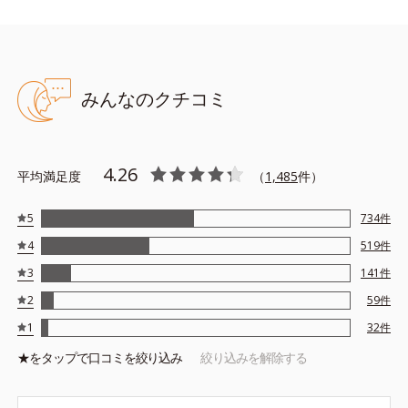
みんなのクチコミ
4.26
平均満足度
（
1,485
件）
5
734
件
4
519
件
3
141
件
2
59
件
1
32
件
★を
タップ
で口コミを絞り込み
絞り込みを解除する