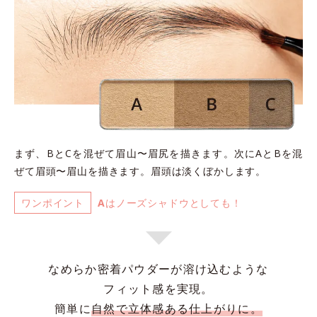
まず、BとCを混ぜて眉山〜眉尻を描きます。
次にAとBを混
ぜて眉頭〜眉山を描きます。
眉頭は淡くぼかします。
ワンポイント
A
はノーズシャドウとしても！
なめらか密着パウダーが溶け込むような
フィット感を実現。
簡単に
自然で立体感ある仕上がりに。