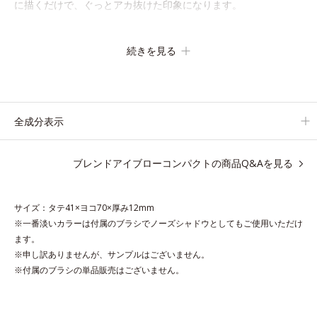
に描くだけで、ぐっとアカ抜けた印象になります。
また、粉とびせず眉に溶け込むようなフィット感は、「なめらか
続きを見る
密着パウダー」の成せるワザ。軽くブラシを引くだけで、眉尻ラ
インまでキレイに描け、仕上がりはどこまでもナチュラル。汗、
皮脂にも強く、描きたての美しい眉を1日中持続します。
全成分表示
●無香料 ●酸化しやすい油分不使用●なめらか密着パウダー*1配合＝
ブレンドアイブローコンパクトの商品Q&Aを見る
感触・密着性向上成分●ダブルブロックパウダー*2配合＝化粧持ち
向上成分●ヒアルロン酸内包パウダー*3、植物性モイスチャー成分
*4配合＝保湿成分
サイズ：タテ41×ヨコ70×厚み12mm
※一番淡いカラーは付属のブラシでノーズシャドウとしてもご使用いただけ
*1 ラウロイルリシン *2 マイカ、パーフルオロオクチルトリエ
ます。
トキシシラン *3 ヒアルロン酸Na、シリカ *4 スクワラン
※申し訳ありませんが、サンプルはございません。
※アレルギーテスト済＝全ての方にアレルギーが起こらないという
※付属のブラシの単品販売はございません。
ことではありません。