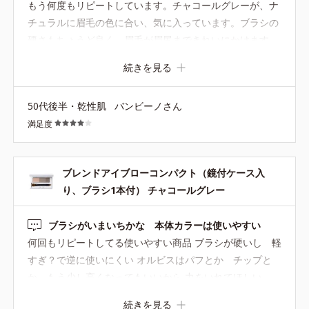
もう何度もリピートしています。チャコールグレーが、ナ
チュラルに眉毛の色に合い、気に入っています。ブラシの
硬さもちょうど良く、眉毛が眉尻まできれいにかけます。
ただ最近、ものが、柔らかくなったのか？？使うたびに粉
続きを見る
がポロポロ出てしまい、ブラシをしまうところが粉で汚れ
てしまい、気になります。前はこんなに粉が出なかったよ
50代後半・乾性肌
バンビーノさん
うに思います。
満足度
ブレンドアイブローコンパクト（鏡付ケース入
り、ブラシ1本付） チャコールグレー
ブラシがいまいちかな 本体カラーは使いやすい
何回もリピートしてる使いやすい商品 ブラシが硬いし 軽
すぎ？で逆に使いにくい オルビスはパフとか チップと
か もう少し高くなってもいいから 力をいれてほしい
続きを見る