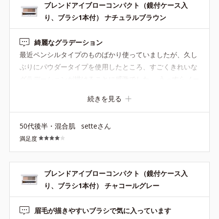
ブレンドアイブローコンパクト（鏡付ケース入
り、ブラシ1本付） ナチュラルブラウン
綺麗なグラデーション
最近ペンシルタイプのものばかり使っていましたが、久し
ぶりにパウダータイプを使用したところ、すごくきれいな
グラデーションが描けることに感激でした。 うっすらノー
ズシャドウにも使えて便利です。 以前、限定でボルドー系
続きを見る
のものがあったと思いますが、ぜひそちらを再販して欲し
いです！
50代後半・混合肌
setteさん
満足度
ブレンドアイブローコンパクト（鏡付ケース入
り、ブラシ1本付） チャコールグレー
眉毛が描きやすいブラシで気に入っています