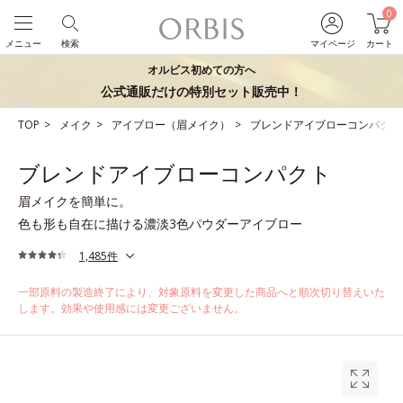
0
メニュー
検索
マイページ
カート
オルビス初めての方へ
公式通販だけの特別セット販売中！
TOP
メイク
アイブロー（眉メイク）
ブレンドアイブローコンパクト
ブレンドアイブローコンパクト
眉メイクを簡単に。
色も形も自在に描ける濃淡3色パウダーアイブロー
1,485件
一部原料の製造終了により、対象原料を変更した商品へと順次切り替えいた
します。効果や使用感には変更ございません。