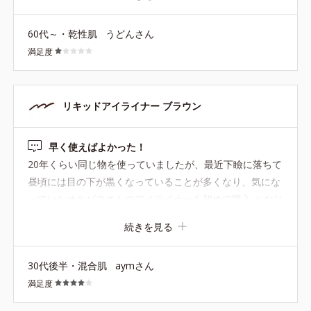
がその部分は修正が必要。忙しい朝は要注意。 また、目
尻にスッと綺麗に細い線を描きたいのですが破線になって
60代～・乾性肌
うどんさん
しまい、穴埋めが大変です。 肌がピーンと張っている若
満足度
い頃だったら大丈夫だったかもしれません。残念。
リキッドアイライナー ブラウン
早く使えばよかった！
20年くらい同じ物を使っていましたが、最近下瞼に落ちて
昼頃には目の下が黒くなっていることが多くなり、気にな
っていたオルビスさんのアイライナーを初めて購入 かなり
液がたっぷり付いてきますが縁でしごけば問題なし ライン
続きを見る
を引く時の持ちやすさはペンシルタイプの方が引きやすい
ですが、夜になっても下瞼が黒くならないし、いつもすぐ
30代後半・混合肌
aymさん
落ちてなくなっていた目尻に長めに引いたラインもそのま
満足度
ま！ 早く買えばよかったと後悔 あとはもう少し引きやす
くフォルムを考えてもらえるとありがたいかなと思いま