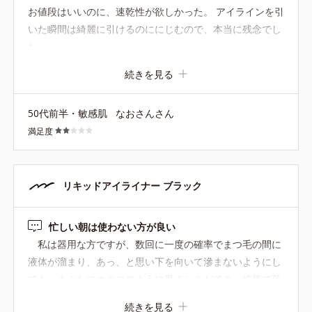
お値段はいいのに、速乾性が欲しかった。 アイラインを引
いた瞬間は綺麗に引けるのににじむので、本当に残念でし
た。
続きを見る
50代前半・敏感肌
なおさんさん
満足度
リキッドアイライナー ブラック
忙しい朝は使わない方が良い
私は器用な方ですが、数回に一度の確率でまつ毛の間に
液体が溜まり、あっ、と思い下を向いて滲まないようにし
ても、まぶたにホクロのように黒くシミができ、綿棒で落
とそうにも上手くいきません。 オイルでこすり取ります
続きを見る