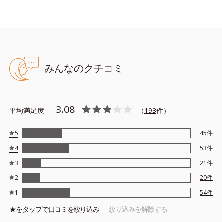
みんなのクチコミ
3.08
平均満足度
（
193
件）
5
45
件
4
53
件
3
21
件
2
20
件
1
54
件
★を
タップ
で口コミを絞り込み
絞り込みを解除する