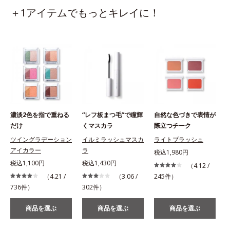
＋1アイテムでもっとキレイに！
濃淡2色を指で重ねる
“レフ板まつ毛”で瞳輝
自然な色づきで表情が
だけ
くマスカラ
際立つチーク
ツイングラデーション
イルミラッシュマスカ
ライトブラッシュ
アイカラー
ラ
税込1,980円
税込1,100円
税込1,430円
（4.12 /
（4.21 /
（3.06 /
245件）
736件）
302件）
商品を選ぶ
商品を選ぶ
商品を選ぶ