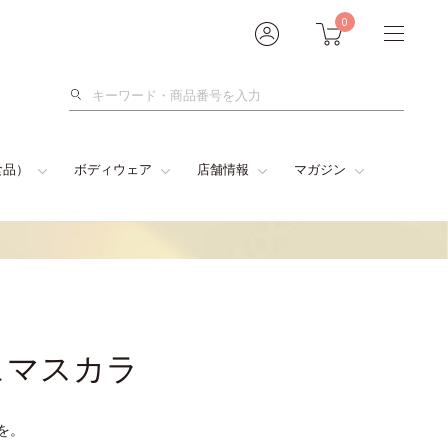
0
検
索
食品）
ボディウェア
店舗情報
マガジン
ュマスカラ
を。