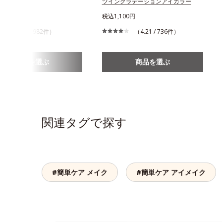
トニングBB
ツイングラデーションアイカラー
750円
税込1,100円
（4.1 / 982件）
（4.21 / 736件）
商品を選ぶ
商品を選ぶ
関連タグで探す
#簡単ケア メイク
#簡単ケア アイメイク