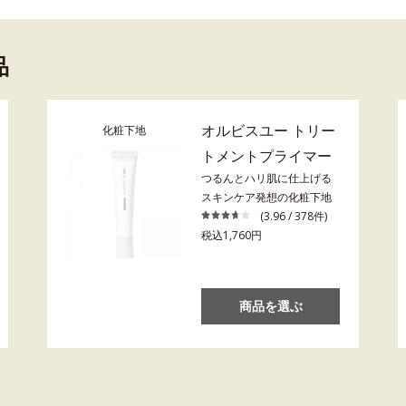
品
オルビスユー トリー
化粧下地
トメントプライマー
つるんとハリ肌に仕上げる
スキンケア発想の化粧下地
(3.96 / 378件)
税込1,760円
商品を選ぶ