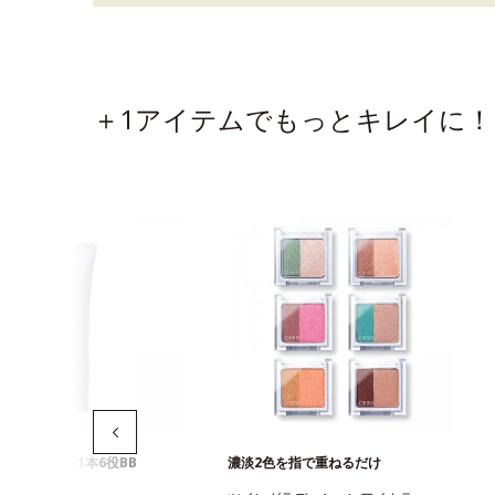
＋1アイテムでもっとキレイに！
白まで叶える1本6役BB
濃淡2色を指で重ねるだけ