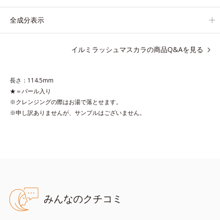
サポートします。
しなやかにカールをキープし、汗や皮脂に強いウォータープルー
全成分表示
フタイプながら、お湯だけで簡単にオフできます。
イルミラッシュマスカラの商品Q&Aを見る
●無香料 ●酸化しやすい油分不使用 ●リフレクトベース処方＝ダマ
長さ：114.5mm
のないツヤのあるまつ毛を叶える処方 ●ウォータープルーフタイ
★＝パール入り
プ ●加水分解シルク配合＝まつ毛にツヤを与える保湿成分
※クレンジングの際はお湯で落とせます。
※アレルギーテスト済＝全ての方にアレルギーが起こらないという
※申し訳ありませんが、サンプルはございません。
ことではありません。
みんなのクチコミ