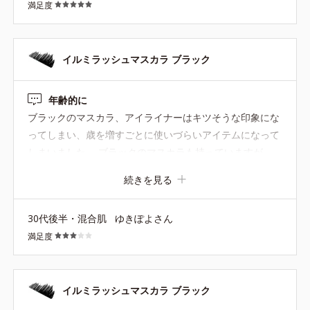
満足度
イルミラッシュマスカラ ブラック
年齢的に
ブラックのマスカラ、アイライナーはキツそうな印象にな
ってしまい、歳を増すごとに使いづらいアイテムになって
しまいました。 ブラックのマスカラも持っていますが、
以前限定で販売されてたブルーやパープルが、シーンに合
続きを見る
わせてとても使いやすいです。 数本ずつ、まとめ買いをし
ていた為、まだ使えていますが、徐々にノリが悪くなって
30代後半・混合肌
ゆきぽよさん
きて、そろそろ新調のタイミングかなという感じがあり、
満足度
定番でブラウンがあったハズ！と思って見たら、ブラック
しかなくなっていて、がっかり。。。 マスカラは、ホント
に過去一番崩れないし、発色もちょうど良くて、オルビス
さんのが大好きです！ これからも使い続けると決めている
イルミラッシュマスカラ ブラック
ので、 ブラック以外のカラーも限定でもいいので販売して