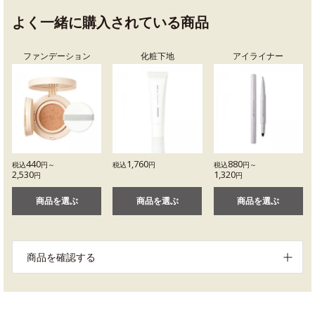
よく一緒に購入されている商品
ファンデーション
化粧下地
アイライナー
440
1,760
880
税込
円～
税込
円
税込
円～
2,530
1,320
円
円
商品を選ぶ
商品を選ぶ
商品を選ぶ
商品を確認する