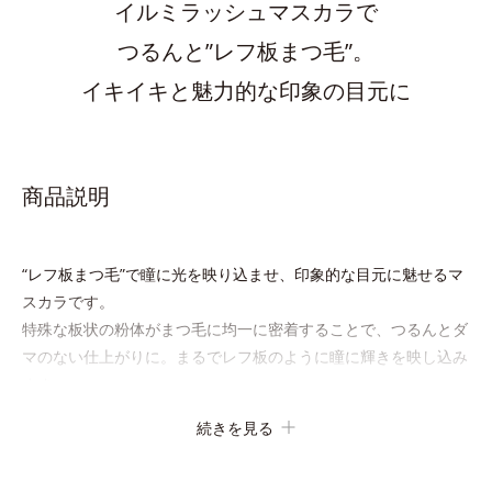
イルミラッシュマスカラで
つるんと”レフ板まつ毛”。
イキイキと魅力的な印象の目元に
商品説明
“レフ板まつ毛”で瞳に光を映り込ませ、印象的な目元に魅せるマ
スカラです。
特殊な板状の粉体がまつ毛に均一に密着することで、つるんとダ
マのない仕上がりに。まるでレフ板のように瞳に輝きを映し込み
ます。
さらに、ロングとボリューム、服や気分に合わせて1本で2つの仕
続きを見る
上がりが楽しめる2wayブラシを採用しました。ひと塗りでまつ
毛を根元から持ち上げて、美しくセパレートさせ、瞳への輝きを