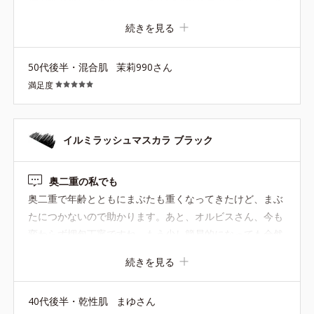
り、その通りにしたら綺麗な仕上がりに。下まつげもいい
続きを見る
感じになりました。
50代後半・混合肌
茉莉990さん
満足度
イルミラッシュマスカラ ブラック
奥二重の私でも
奥二重で年齢とともにまぶたも重くなってきたけど、まぶ
たにつかないので助かります。あと、オルビスさん、今も
変わらず梱包丁寧ですね。もう少し簡易的になっても全然
大丈夫ですよ！
続きを見る
40代後半・乾性肌
まゆさん