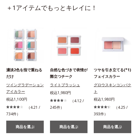
＋1アイテムでもっとキレイに！
濃淡2色を指で重ねる
自然な色づきで表情が
ツヤを引き立てる(*1)
だけ
際立つチーク
フェイスカラー
ツイングラデーション
ライトブラッシュ
グロウスキンコンパク
アイカラー
ト
税込1,980円
税込1,100円
税込1,980円
（4.12 /
（4.21 /
245件）
（4.25 /
734件）
393件）
商品を選ぶ
商品を選ぶ
商品を選ぶ