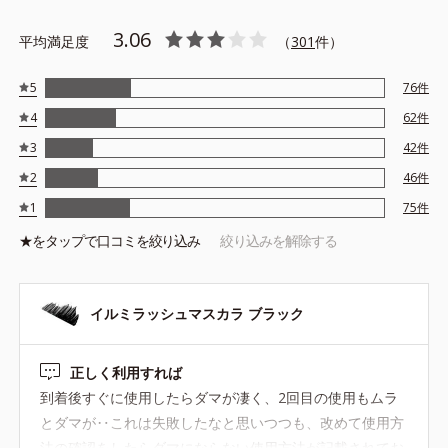
3.06
平均満足度
（
301
件）
5
76
件
4
62
件
3
42
件
2
46
件
1
75
件
★を
タップ
で口コミを絞り込み
絞り込みを解除する
イルミラッシュマスカラ ブラック
正しく利用すれば
到着後すぐに使用したらダマが凄く、2回目の使用もムラ
とダマが‥これは失敗したなと思いつつも、改めて使用方
法の確認をしたらダマにならない使用方法が記載されてお