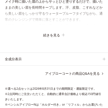
メイク時に描いた眉の上からサッとひと塗りするだけで、描いた
ままの美しい眉を長時間キープします。汗、皮脂、こすれなどか
ら美しい眉をしっかり守るウォータープルーフタイプながら、通
常のクレンジングで簡単に落とすことができます。
速乾性のサラッとした透明の液なので、塗ったことを忘れてしま
うくらい自然な仕上がり。毎日使うものだから、肌へのやさしさ
続きを見る
も考慮し、植物性保湿成分・ユリエキスを配合しています。
全成分表示
●無油分、無香料 ●ラスティングコート成分*1配合=仕上がり持続成
分●ユリエキス配合=植物性保湿成分●ウォータープルーフタイプ
アイブローコートの商品Q&Aを見る
*1 （アクリル酸アルキル／ジアセトンアクリルアミド）コポリマー
ＡＭＰ
※選べる2点セットは2026年8月31日までの期間限定・通販限定です。
※アレルギーテスト済＝全ての方にアレルギーが起こらないという
※2点同時にご注文いただくと、自動的に通常合計価格より税込150円値引
ことではありません。
きいたします。
※ペンシルアイブローNは「ホルダー付き」or「リフィル」からお選びいた