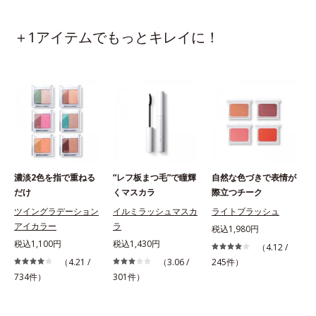
＋1アイテムでもっとキレイに！
濃淡2色を指で重ねる
“レフ板まつ毛”で瞳輝
自然な色づきで表情が
だけ
くマスカラ
際立つチーク
ツイングラデーション
イルミラッシュマスカ
ライトブラッシュ
アイカラー
ラ
税込1,980円
税込1,100円
税込1,430円
（4.12 /
（4.21 /
（3.06 /
245件）
734件）
301件）