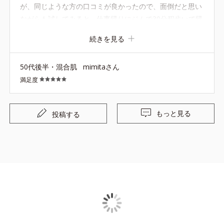
が、同じような方の口コミが良かったので、面倒だと思い
ながらも試してみると... 仕事帰りにジムで30分程歩いて帰
っています。 この商品を使用してから、汗をかいてもほぼ
続きを見る
眉は残っています。（顔は真っ赤ですが） 今後、注文履歴
に何度も上がってくるようになると思います。
50代後半・混合肌
mimitaさん
満足度
もっと見る
投稿する