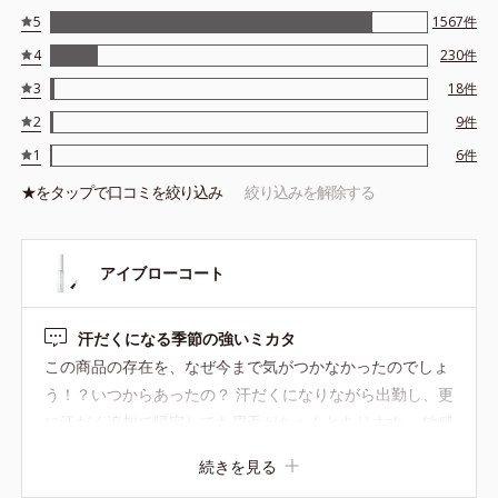
5
1567
件
4
230
件
3
18
件
2
9
件
1
6
件
★を
タップ
で口コミを絞り込み
絞り込みを解除する
アイブローコート
汗だくになる季節の強いミカタ
この商品の存在を、なぜ今まで気がつかなかったのでしょ
う！？いつからあったの？ 汗だくになりながら出勤し、更
に汗だく追加で帰宅しても眉毛がちゃんとあります。 敏感
肌ですが、刺激もなく安心。感謝の品です
続きを見る