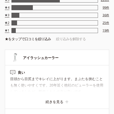
4
99
件
3
36
件
2
25
件
1
19
件
★を
タップ
で口コミを絞り込み
絞り込みを解除する
アイラッシュカーラー
良い
目頭から目尻までキレイに上がります。まぶたを挟むこと
も無く使いやすくです。20年近く他社のビューラーを使用
していましたが、断然こちらの方が良いです。
続きを見る