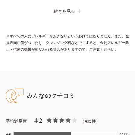
続きを見る
●スチール（ニッケルメッキ＋抗菌剤含有のアクリル樹脂コート）●
シリコンゴム
※すべての人にアレルギーがおきないというわけではありません。また、金
属表面に傷がついたり、クレンジング料などでこすると、金属アレルギー防
止・抗菌の効果が損なわれる場合がありますので、ご注意ください。
みんなのクチコミ
4.2
平均満足度
（
405
件）
5
226
件