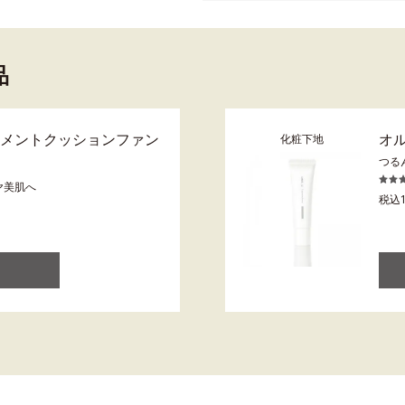
品
トメントクッションファン
オ
化粧下地
つる
ヤ美肌へ
税込1