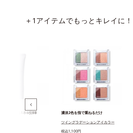
＋1アイテムでもっとキレイに！
白まで叶える1本6役BB
濃淡2色を指で重ねるだけ
トニングBB
ツイングラデーションアイカラー
750円
税込1,100円