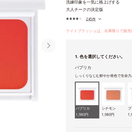
洗練印象を一気に格上げする
大人チークの決定版
245件
ライトブラッシュは、在庫限りで販売
1. 色を選択してください。
パプリカ
しっくりなじむ鮮やか発色で生命力
パプリカ
シナモン
プ
1,980円
1,980円
1