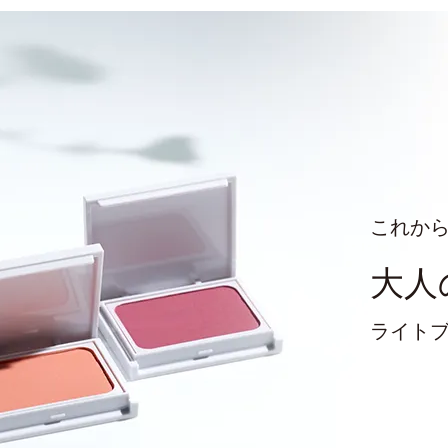
これか
大人
ライト