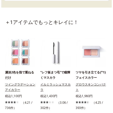
＋1アイテムでもっとキレイに！
濃淡2色を指で重ねる
“レフ板まつ毛”で瞳輝
ツヤを引き立てる(*1)
だけ
くマスカラ
フェイスカラー
ツイングラデーション
イルミラッシュマスカ
グロウスキンコンパク
アイカラー
ラ
ト
税込1,100円
税込1,430円
税込1,980円
（4.21 /
（3.06 /
（4.25 /
736件）
302件）
393件）