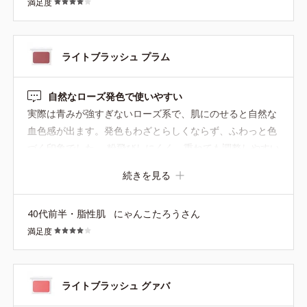
満足度
ライトブラッシュ プラム
自然なローズ発色で使いやすい
実際は青みが強すぎないローズ系で、肌にのせると自然な
血色感が出ます。発色もわざとらしくならず、ふわっと色
づく印象でした。 粉飛びしにくく、重ねても調整しやすい
です。パール感も自然で、毛穴が目立ちにくいところも使
続きを見る
いやすく感じました。 派手すぎず普段使いしやすいカラー
で、特にブルベ夏の方に合いやすいと思います。やや落ち
40代前半・脂性肌
にゃんこたろうさん
やすさはありますが、全体として使いやすいチークでし
満足度
た。 ケースのフタが不透明なので、複数色持っていると外
から色の見分けがつきにくい点は少し不便に感じます。
ライトブラッシュ グァバ