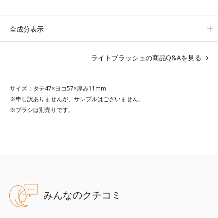
持ちします。
全成分表示
ライトブラッシュの商品Q&Aを見る
●無香料 ●酸化しやすい油分不使用 ●キサンテン系色素不使用
●ライトコントロールフィルム*1＝光をコントロールし、素肌から
にじみ出るような血色感を与える成分
サイズ：タテ47×ヨコ57×厚み11mm
●カラーフィット処方*2=肌にうるおいを与え、色の密着感を高める
※申し訳ありませんが、サンプルはございません。
ことでツヤのある美しい仕上がりを保つ処方
※ブラシは別売りです。
●透明度の高いピグメント配合*3=クリアな発色を実現する粉体
*1 合成フルオロフロゴパイト、酸化チタン、ポリメタクリル酸メチ
ル、酸化スズ、ポリビニルアルコール
*2 キイチゴ果実エキス、スイゼンジノリ多糖体、タルク、BG、ト
リ（カプリル酸/カプリン酸/ミリスチン酸/ステアリン酸）グリセリ
ル
*3 合成フルオロフロゴパイト
みんなのクチコミ
※アレルギーテスト済＝全ての方にアレルギーが起こらないという
ことではありません。