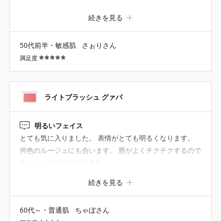
迷惑 ２０年以上オルビス愛用してますが次から次へと商品
続きを見る
が廃盤になるのはなぜですかぁ？ 廃盤にするならアンケー
ト取って欲しい
50代前半・敏感肌
さぉりさん
満足度
ライトブラッシュ グァバ
明るいフェイス
とても気に入りました。 表情がとても明るくなります。
何色のルージュにも合います。 唇がよくチクチクするので
すが、これは全然大丈夫❣️
続きを見る
60代～・普通肌
ちゃぼさん