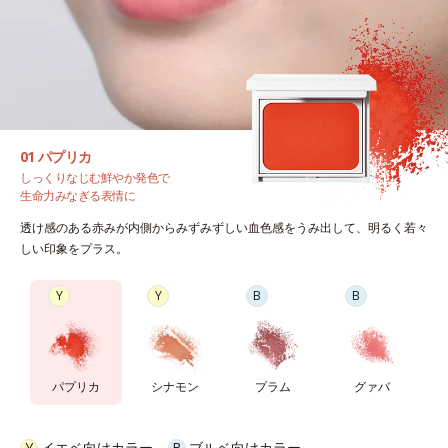
01 パプリカ
しっくりなじむ鮮やか発色で
生命力みなぎる表情に
透け感のある赤みが内側からみずみずしい血色感をうみ出して、明るく若々
しい印象をプラス。
Y
Y
B
B
パプリカ
シナモン
プラム
グァバ
Y
イエベ向けカラー
B
ブルベ向けカラー