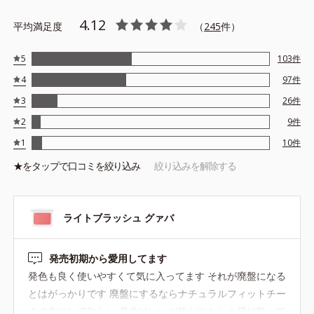
4.12
平均満足度
（
245
件）
5
103
件
4
97
件
3
26
件
2
9
件
1
10
件
★を
タップ
で口コミを絞り込み
絞り込みを解除する
ライトブラッシュ グァバ
発売初期から愛用してます
発色も良く使いやすくて気に入ってます それが廃盤になる
とはがっかりです 廃盤にするならナチュラルフィットチー
クの方にして欲しい 発色はいいが粉がやたらと飛び散って