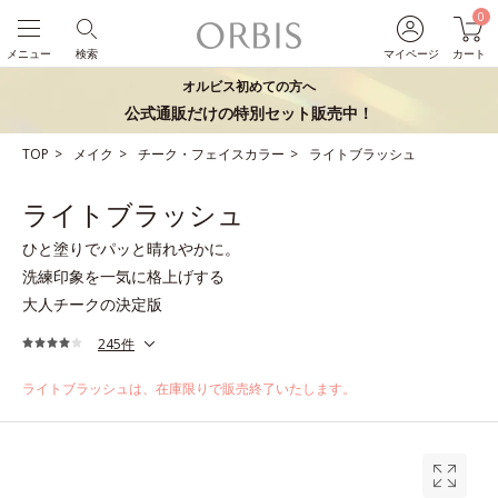
0
メニュー
検索
マイページ
カート
オルビス初めての方へ
公式通販だけの特別セット販売中！
TOP
メイク
チーク・フェイスカラー
ライトブラッシュ
ライトブラッシュ
ひと塗りでパッと晴れやかに。
洗練印象を一気に格上げする
大人チークの決定版
245件
ライトブラッシュは、在庫限りで販売終了いたします。