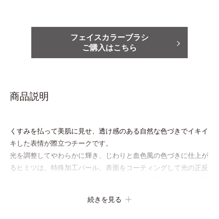
フェイスカラーブラシ
ご購入はこちら
商品説明
くすみを払って美肌に見せ、透け感のある自然な色づきでイキイ
キした表情が際立つチークです。
光を調整してやわらかに輝き、じわりと血色風の色づきに仕上が
るヒミツは、特殊加工パール。表面をコーティングして光の正反
射を抑え、ギラつきのない内からにじむような穏やかな発色を実
現しました。
続きを見る
チークでありながらうるおいをもたらし、肌とのフィット感が
UP。ひと塗りでパッと晴れやかな表情に格上げするカラーが長