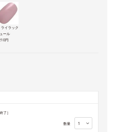
0 ライラック
ュール
,210円
終了］
数量