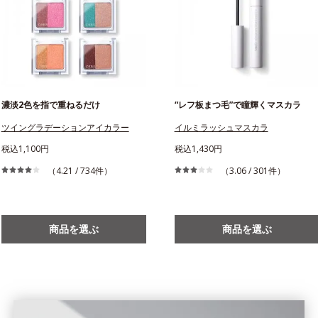
濃淡2色を指で重ねるだけ
“レフ板まつ毛”で瞳輝くマスカラ
ツイングラデーションアイカラー
イルミラッシュマスカラ
税込1,100円
税込1,430円
（4.21 / 734件）
（3.06 / 301件）
商品を選ぶ
商品を選ぶ