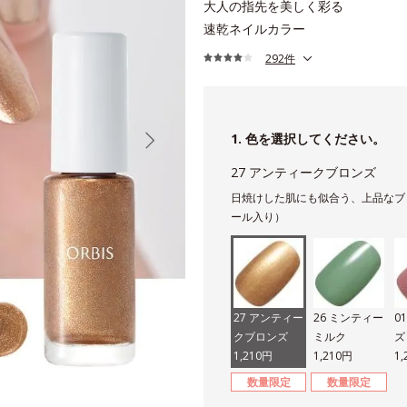
大人の指先を美しく彩る
速乾ネイルカラー
292件
1. 色を選択してください。
27 アンティークブロンズ
日焼けした肌にも似合う、上品なブ
ール入り）
27 アンティー
26 ミンティー
0
クブロンズ
ミルク
ズ
1,210円
1,210円
1
数量限定
数量限定