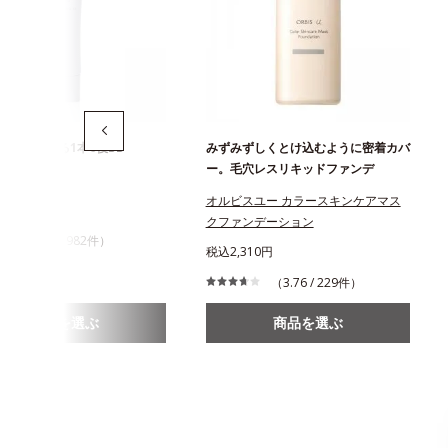
白まで叶える1本6役BB
みずみずしくとけ込むように密着カバ
ー。毛穴レスリキッドファンデ
トニングBB
オルビスユー カラースキンケアマス
750円
クファンデーション
（4.1 / 982件）
税込2,310円
（3.76 / 229件）
商品を選ぶ
商品を選ぶ