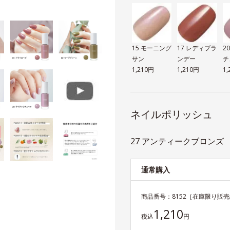
15 モーニング
17 レディブラ
2
サン
ンデー
チ
1,210円
1,210円
1
ネイルポリッシュ
27 アンティークブロンズ
通常購入
商品番号：
8152
［在庫限り販売
1,210
税込
円