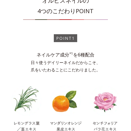
オルビスネイルの
4つのこだわりPOINT
スターリースカイ
1度塗り
2度塗り
POINT1
モーニングサン
1度塗り
2度塗り
*1
ネイルケア成分
を6種配合
日々使うデイリーネイルだからこそ、
爪をいたわることにこだわりました。
ライラックチュール
1度塗り
2度塗り