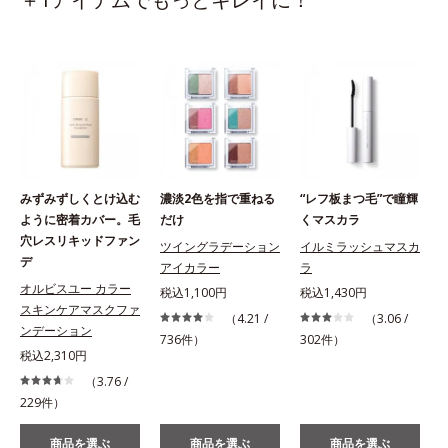
みずみずしくとけ込む
濃淡2色を指で重ねる
“レフ板まつ毛”で瞳輝
ように密着カバー。毛
だけ
くマスカラ
穴レスリキッドファン
ツイングラデーション
イルミラッシュマスカ
デ
アイカラー
ラ
オルビスユー カラー
税込1,100円
税込1,430円
スキンケアマスクファ
（4.21 /
（3.06 /
ンデーション
736件）
302件）
税込2,310円
（3.76 /
229件）
商品を選ぶ
商品を選ぶ
商品を選ぶ