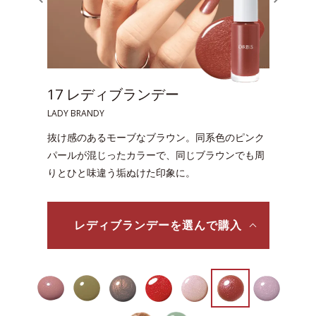
ィブランデー
20 ライラックチュ
LILAC TULLE
ーブなブラウン。同系色のピンク
指先に明るさと温かみを添
たカラーで、同じブラウンでも周
ライラックカラー。しのば
垢ぬけた印象に。
ランクアップ。
ブランデーを選んで購入
ライラックチュー