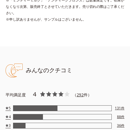
※「ミンティーミルク」「アンティークブロンズ」は数量限定です。在庫が
*2 レモングラス葉/茎エキス、マンダリンオレンジ果皮エキス、
なくなり次第、販売終了とさせていただきます。売り切れの際はご了承くだ
センチフォリアバラ花エキス、セイヨウミザクラ果実エキス、ブ
さい。
ドウ葉エキス、カミツレ花エキス（すべて保湿成分）
※申し訳ありませんが、サンプルはございません。
●無香料 ●酸化しやすい油分不使用 ●アセトンフリー
●ネイルラスティング処方*1＝持続性を向上させる処方 ●クリア発
色処方*2＝見たままの発色が叶う処方 ●6種のネイルケア成分*3配
合＝保湿成分
みんなのクチコミ
*1 アクリル酸アルキルコポリマー
*2 ジメチコン、ステアロイルグルタミン酸2Na、水酸化Al
*3 マンダリンオレンジ果皮エキス、セイヨウミザクラ果実エキス、
レモングラス葉／茎エキス、ブドウ葉エキス、センチフォリアバラ
4
平均満足度
（
292
件）
花エキス、カミツレ花エキス
5
131
件
4
88
件
3
36
件