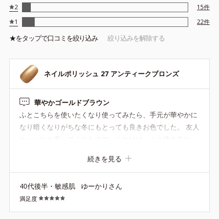
2
15
件
1
22
件
★を
タップ
で口コミを絞り込み
絞り込みを解除する
ネイルポリッシュ 27 アンティークブロンズ
華やかゴールドブラウン
ふとこちらを使いたくなり使ってみたら、手元が華やかに
なり暗くなりがちな冬にもとっても良きお色でした。 友人
もいいねと言ってくれたので、これはけっこう使えるか
も...！
続きを見る
40代後半・敏感肌
ゆーかりさん
満足度