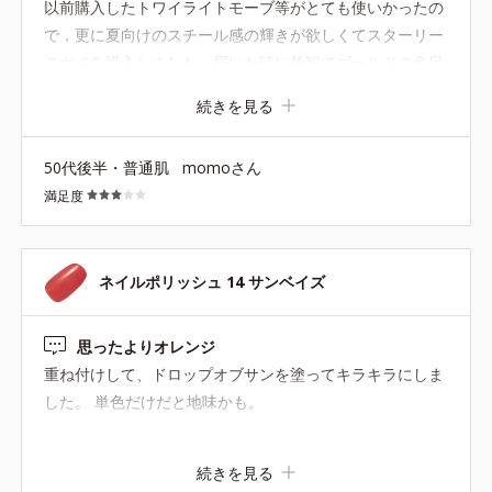
以前購入したトワイライトモーブ等がとても使いかったの
で，更に夏向けのスチール感の輝きが欲しくてスターリー
スカイを購入しました．届いた時に外観でゴールドの色目
が強いな〜と感じたのですが，つけてみてやはりそうでし
続きを見る
た・・・単色では私の肌の色で黄みグレーな感じで光って
あまり肌がキレイに見えませんでした．でもこれに限定色
50代後半・普通肌
momoさん
のトワイライトモーブを重ねたらあら不思議〜青みのスチ
満足度
ール感輝きになりこれは使える！色になりました．足のネ
イルにこの夏使えそうです． トワイライトモーブはドライ
ローズに重ねてもとても素敵なニュアンスチェンジができ
て優秀色です．トワイライトモーブ再販をお願いしま
ネイルポリッシュ 14 サンベイズ
す！！
思ったよりオレンジ
重ね付けして、ドロップオブサンを塗ってキラキラにしま
した。 単色だけだと地味かも。
続きを見る