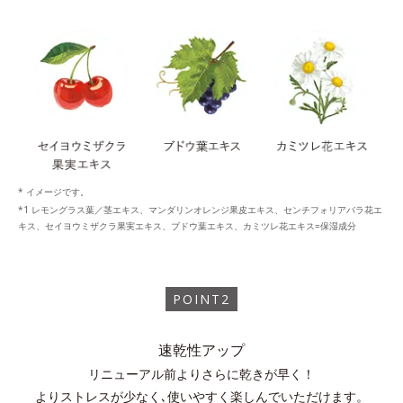
* イメージです。
レモングラス葉／茎エキス、マンダリンオレンジ果皮エキス、センチフォリアバラ花エ
キス、セイヨウミザクラ果実エキス、ブドウ葉エキス、カミツレ花エキス=保湿成分
POINT2
速乾性アップ
リニューアル前よりさらに乾きが早く！
よりストレスが少なく､使いやすく楽しんでいただけます。