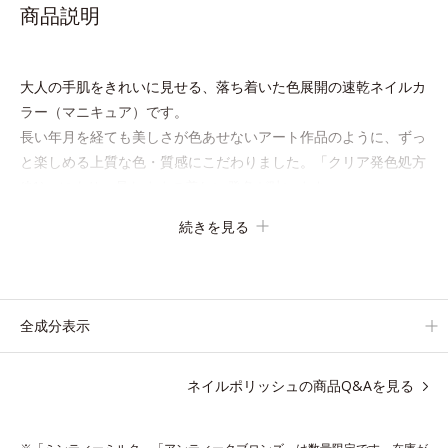
商品説明
大人の手肌をきれいに見せる、落ち着いた色展開の速乾ネイルカ
ラー（マニキュア）です。
長い年月を経ても美しさが色あせないアート作品のように、ずっ
と楽しめる上質な色・質感にこだわりました。「クリア発色処方
(*1)」により、見たままの美しい発色が叶います。
速乾性も従来品よりさらにアップ。
続きを見る
また細かいアレンジをしやすくするため、持ち手の長さとハケを
短くして爪への距離が近くなるよう工夫しています。
ネイルケア成分を6種(*2)も配合し、爪をいたわる仕様です。
質感によって異なる魅力を楽しめる「
トップコート
」、より自分
全成分表示
になじむ色合いにニュアンスチェンジできる「
ベースコート
」と
組み合わせることで、いろいろな表情を楽しめます。
ネイルポリッシュの商品Q&Aを見る
*1 見たままの発色が叶う処方＝ジメチコン、ステアロイルグル
タミン酸2Na、水酸化Al