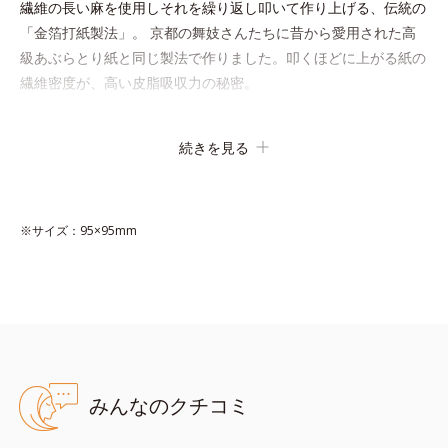
繊維の長い麻を使用しそれを繰り返し叩いて作り上げる、伝統の
「金箔打紙製法」。 京都の舞妓さんたちに昔から愛用された高
級あぶらとり紙と同じ製法で作りました。叩くほどに上がる紙の
繊維密度が、高い皮脂吸収力の秘密。
また、繰り返し叩くことで表面の凹凸がなくなるので、肌あたり
続きを見る
がやわらかに。やぶれにくく丈夫になります。さらに「立体格子
構造」を採用し、肌にあたる表面積が多く、たくさんの皮脂を一
瞬でキャッチします。1枚でたっぷり使える大判サイズ
※サイズ：95×95mm
（95mm×95mm）です。
みんなのクチコミ