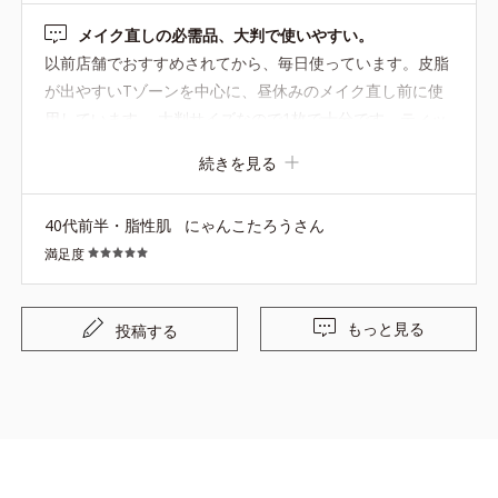
メイク直しの必需品、大判で使いやすい。
以前店舗でおすすめされてから、毎日使っています。皮脂
が出やすいTゾーンを中心に、昼休みのメイク直し前に使
用しています。 大判サイズなので1枚で十分です。ティッ
シュよりもしっかり皮脂を吸着してくれて、使った後は肌
続きを見る
がさらっとします。 これからの時期は特に欠かせません。
UVパウダーを重ねる前に必ず使っています。 気になる点
40代前半・脂性肌
にゃんこたろうさん
はケースです。ポーチの中で汚れないようビニールに入れ
満足度
たままにしていますが、だんだん破れてきます。持ち歩き
用の専用ケースがあるとうれしいです。
もっと見る
投稿する