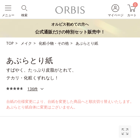
0
メニュー
検索
マイページ
カート
オルビス初めての方へ
公式通販だけの特別セット販売中！
TOP
メイク
化粧小物・その他
あぶらとり紙
あぶらとり紙
すばやく、たっぷり皮脂がとれて、
テカリ・化粧くずれなし！
136件
台紙の仕様変更により、台紙を変更した商品へと順次切り替えいたします。
あぶらとり紙自体に変更はございません。