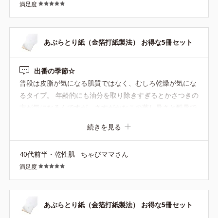
満足度
あぶらとり紙（金箔打紙製法） お得な5冊セット
出番の季節☆
普段は皮脂が気になる肌質ではなく、むしろ乾燥が気にな
るタイプ。 年齢的にも油分を取り除きすぎるとかさつきの
方が気になるんですが、さすがかなこの蒸し暑さと酷暑で
は汗も皮脂も出るし、メイクも崩れてきてしまう。。。 あ
続きを見る
ぶらとり紙が常に必要な年齢ではないものの、いつも私の
そばにはいてくれるのが、このあぶらとり紙。 肌あたりが
40代前半・乾性肌
ちゃびママさん
優しくて、やっぱり他のあぶらとり紙だと硬くて痛いなぁ
満足度
と思ってしまいます。
あぶらとり紙（金箔打紙製法） お得な5冊セット