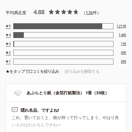
4.88
平均満足度
（
136
件）
5
121
件
4
14
件
3
1
件
2
0
件
1
0
件
★を
タップ
で口コミを絞り込み
絞り込みを解除する
あぶらとり紙（金箔打紙製法） 1冊（30枚）
隠れ名品、ですよね!
これ、置いておくと、娘が持って行ってしまう。やはり良
いものはわかるんですねー