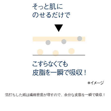
箔打ちした紙は繊維密度が増すので、余分な皮脂を一瞬で吸収！