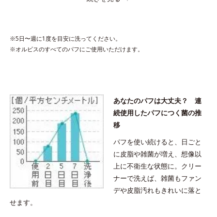
●無香料、無着色 ●植物性洗浄成分配合●ペパーミントエキス配合
※5日〜週に1度を目安に洗ってください。
※オルビスのすべてのパフにご使用いただけます。
あなたのパフは大丈夫？ 連
続使用したパフにつく菌の推
移
パフを使い続けると、日ごと
に皮脂や雑菌が増え、想像以
上に不衛生な状態に。クリー
ナーで洗えば、雑菌もファン
デや皮脂汚れもきれいに落と
せます。