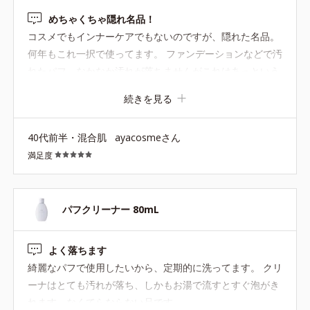
めちゃくちゃ隠れ名品！
コスメでもインナーケアでもないのですが、隠れた名品。
何年もこれ一択で使ってます。 ファンデーションなどで汚
れたパフ、なかなか汚れが落ちませんがこれはあっという
間。 泡立つわけでもないごく普通の液体（失礼）なのに、
続きを見る
乾いたパフに染み込ませ馴染ませてすすぐだけであっとい
う間にパフの汚れはどこへ？というくらい綺麗になりま
40代前半・混合肌
ayacosmeさん
す。 なかなか汚れが落ちないとパフも洗うのに力を入れて
満足度
しまい買い替えが早まってしまいがちですが、これだとパ
フそのものに普段がかからず長持ちしてくれる点もお気に
入りです♪
パフクリーナー 80mL
よく落ちます
綺麗なパフで使用したいから、定期的に洗ってます。 クリ
ーナはとても汚れが落ち、しかもお湯で流すとすぐ泡がき
れます。なくてらならない品です