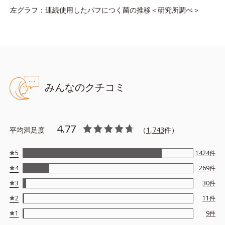
左グラフ：連続使用したパフにつく菌の推移＜研究所調べ＞
みんなのクチコミ
4.77
平均満足度
（
1,743
件）
5
1424
件
4
269
件
3
30
件
2
11
件
1
9
件