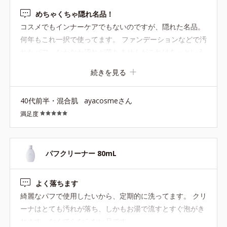
めちゃくちゃ隠れ名品！
コスメでもインナーケアでもないのですが、隠れた名品。
何年もこれ一択で使ってます。 ファンデーションなどで汚
れたパフ、なかなか汚れが落ちませんがこれはあっという
間。 泡立つわけでもないごく普通の液体（失礼）なのに、
続きを見る
乾いたパフに染み込ませ馴染ませてすすぐだけであっとい
う間にパフの汚れはどこへ？というくらい綺麗になりま
40代前半・混合肌
ayacosmeさん
す。 なかなか汚れが落ちないとパフも洗うのに力を入れて
満足度
しまい買い替えが早まってしまいがちですが、これだとパ
フそのものに普段がかからず長持ちしてくれる点もお気に
入りです♪
パフクリーナー 80mL
よく落ちます
綺麗なパフで使用したいから、定期的に洗ってます。 クリ
ーナはとても汚れが落ち、しかもお湯で流すとすぐ泡がき
れます。なくてらならない品です