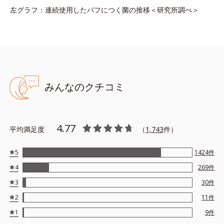
左グラフ：連続使用したパフにつく菌の推移＜研究所調べ＞
みんなのクチコミ
4.77
平均満足度
（
1,743
件）
5
1424
件
4
269
件
3
30
件
2
11
件
1
9
件