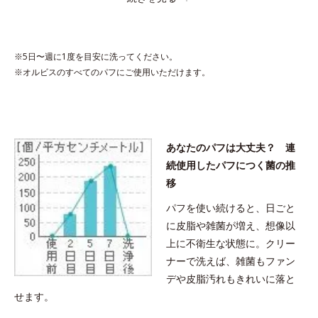
●無香料、無着色 ●植物性洗浄成分配合●ペパーミントエキス配合
※5日〜週に1度を目安に洗ってください。
※オルビスのすべてのパフにご使用いただけます。
あなたのパフは大丈夫？ 連
続使用したパフにつく菌の推
移
パフを使い続けると、日ごと
に皮脂や雑菌が増え、想像以
上に不衛生な状態に。クリー
ナーで洗えば、雑菌もファン
デや皮脂汚れもきれいに落と
せます。