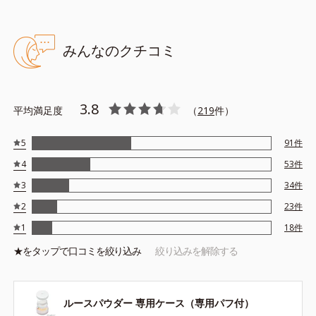
みんなのクチコミ
3.8
平均満足度
（
219
件）
5
91
件
4
53
件
3
34
件
2
23
件
1
18
件
★を
タップ
で口コミを絞り込み
絞り込みを解除する
ルースパウダー 専用ケース（専用パフ付）