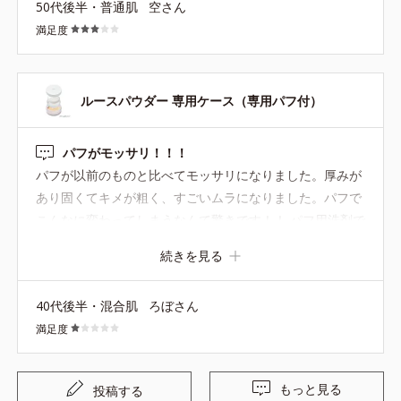
50代後半・普通肌
空さん
の方の口コミ同様助かります。 エコ活動の一環としてもぜ
満足度
ひお願いしたいです。 べたつく肌もサラサラになり、アイ
ブロー前の仕込みなどにもとても重宝するのでこれからも
愛用していきたいです。
ルースパウダー 専用ケース（専用パフ付）
パフがモッサリ！！！
パフが以前のものと比べてモッサリになりました。厚みが
あり固くてキメが粗く、すごいムラになりました。パフで
こんなに変わってしまうなんて驚きです！！ パフ用洗剤で
洗っても変わりませんでした。 使用感は変わらないとあり
続きを見る
ましたので、若い人の化粧ノリが良い肌なら問題ないのか
もしれません。 しかし私はダメでした。色々事情があると
40代後半・混合肌
ろぼさん
は思いますが、もう少し以前の素敵なパフに近づけてほし
満足度
いです。
もっと見る
投稿する