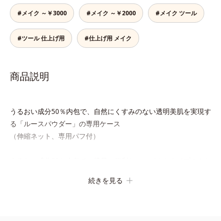
#メイク ～￥3000
#メイク ～￥2000
#メイク ツール
#ツール 仕上げ用
#仕上げ用 メイク
商品説明
うるおい成分50％内包で、自然にくすみのない透明美肌を実現す
る「ルースパウダー」の専用ケース
（伸縮ネット、専用パフ付）
うるおい成分50％内包で、携帯に便利なコンパクトタイプのふわ
ふわパウダー「プレストパウダー」の専用ケース
続きを見る
（便利な鏡付）※パフは別売りになります。