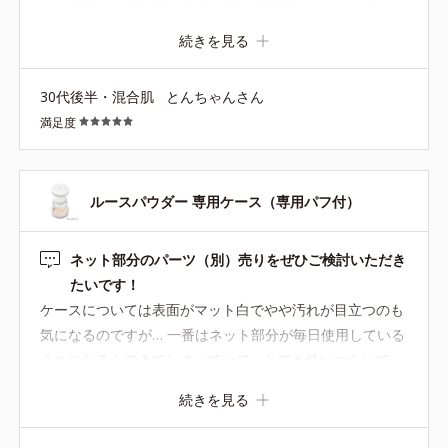
いて可愛く、蓋を開けるとメッシュ部分にポンポンとパフ
をはたいてお粉をつける→たくさんつきすぎず、ちょうど
続きを見る
良い加減でつくので、ナチュラルに仕上がります。持ち運
びもできてとても重宝してます。
30代後半・混合肌
とんちゃんさん
満足度
ルースパウダー 専用ケース（専用パフ付）
ネット部分のパーツ（別）売りをぜひご検討いただき
たいです！
ケースについては表面がマット白でやや汚れが目立つのも
気になるのですが… 一番はネット部分が毎日使用している
うちにたるんできてしまっていて、とても使いづらいで
す。 ケースそのものはしっかりしているのにすべて買い替
続きを見る
えるのはお財布にも負担が大きくて。 パウダー交換の時に
外せる仕様のネット部分だけ別売りをしていただけると他